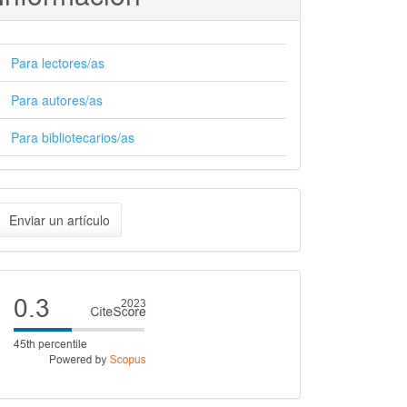
Para lectores/as
Para autores/as
Para bibliotecarios/as
nviar
Enviar un artículo
n
rtículo
Cite
score