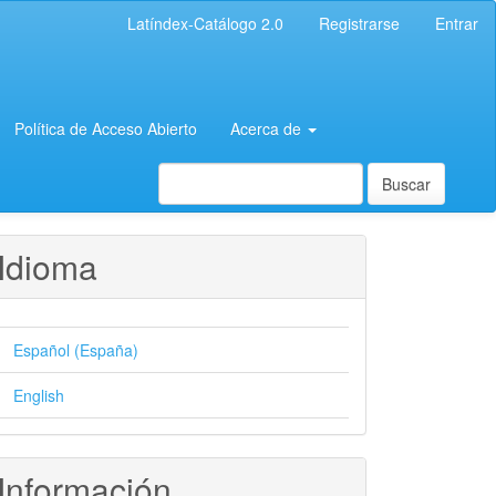
Latíndex-Catálogo 2.0
Registrarse
Entrar
Política de Acceso Abierto
Acerca de
Buscar
Idioma
Español (España)
English
Información