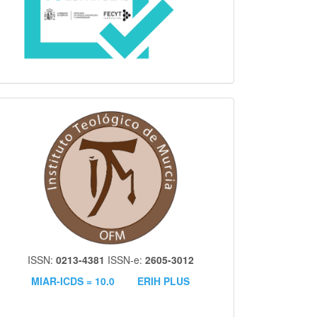
itm
ISSN:
0213-4381
ISSN-e:
2605-3012
MIAR-ICDS = 10.0
ERIH PLUS