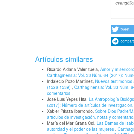
evangélic
tweet
compart
Artículos similares
Ricardo Aldana Valenzuela,
Amor y misericord
Carthaginensia: Vol. 33 Núm. 64 (2017): Númer
Indalecio Pozo Martínez,
Nuevos testimonios 
(1526-1539)
,
Carthaginensia: Vol. 33 Núm. 64
comentarios .
José Luis Yepes Hita,
La Antropología Biológ
(2017): Número de artículos de investigación,
Xabier Pikaza Ibarrondo,
Sobre Dios Padre/
artículos de investigación, notas y comentario
María del Mar Graña Cid,
Las Damas de Isabel
autoridad y el poder de las mujeres
,
Carthagi