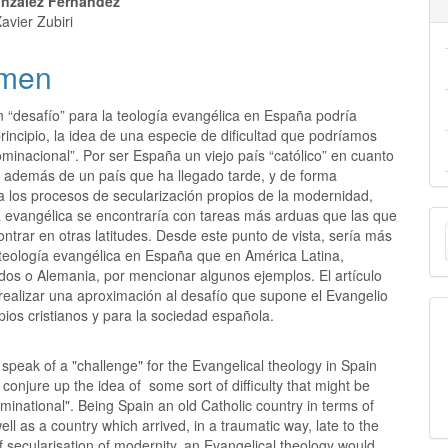
nzález Fernández
avier Zubiri
men
n “desafío” para la teología evangélica en España podría
principio, la idea de una especie de dificultad que podríamos
minacional”. Por ser España un viejo país “católico” en cuanto
a, además de un país que ha llegado tarde, y de forma
a los procesos de secularización propios de la modernidad,
E
a evangélica se encontraría con tareas más arduas que las que
ntrar en otras latitudes. Desde este punto de vista, sería más
u
r teología evangélica en España que en América Latina,
dos o Alemania, por mencionar algunos ejemplos. El artículo
a
realizar una aproximación al desafío que supone el Evangelio
pios cristianos y para la sociedad española.
speak of a "challenge" for the Evangelical theology in Spain
, conjure up the idea of some sort of difficulty that might be
minational". Being Spain an old Catholic country in terms of
well as a country which arrived, in a traumatic way, late to the
 secularisation of modernity, an Evangelical theology would