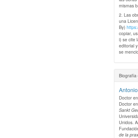
mismas ba
2. Las obr
una Lice
By)
https
copiar, u
i) se cite
editorial 
se mencio
Biografía 
Antoni
Doctor en
Doctor en
Sankt Ge
Universid
Unidos. A
Fundación
de la prax