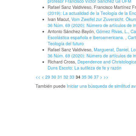
profesor Francisco Víctor Sánchez Gil OFM
Rafael Sanz Valdivieso, Francisco Martínez 
(2019): La actualidad de la Teología de la En
Ivan Macut,
Vom Zweifel zur Zuversicht. Ök
36 Núm. 69 (2020): Número de artículos de in
Antonio Sánchez-Bayón,
Gómez Rivas, L., Ca
Escolástica española e iberoamericana.
,
Cart
Teología del futuro
Rafael Sanz Valdivieso,
Marguerat, Daniel, L
36 Núm. 69 (2020): Número de artículos de in
Richard Cross,
Dependence and Christologica
Duns Escoto: La sutileza de fe y razón
<<
<
29
30
31
32
33
34
35
36
37
>
>>
También puede
Iniciar una búsqueda de similitud 