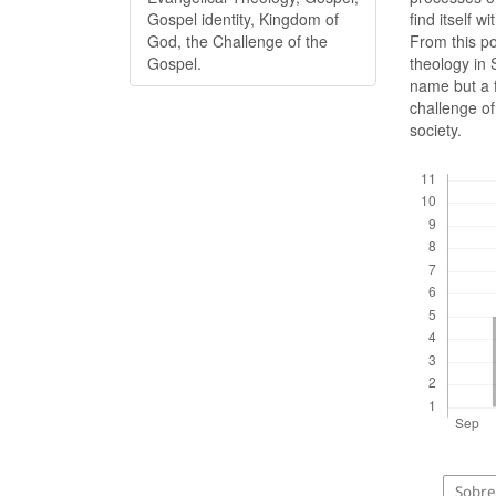
find itself w
Gospel identity, Kingdom of
From this po
God, the Challenge of the
theology in 
Gospel.
name but a f
challenge of
society.
Descargas
Sobre 