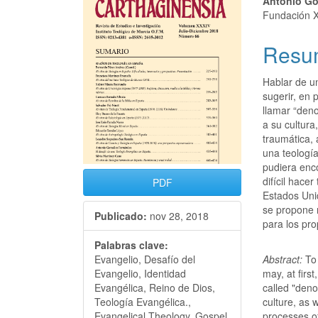
Antonio Go
Fundación X
Resu
Hablar de u
sugerir, en 
llamar “deno
a su cultur
traumática, 
una teologí
pudiera enco
difícil hace
PDF
Estados Uni
se propone 
Publicado:
nov 28, 2018
para los pro
Palabras clave:
Abstract:
To 
Evangelio, Desafío del
may, at first
Evangelio, Identidad
called "deno
Evangélica, Reino de Dios,
culture, as 
Teología Evangélica.,
processes of
Evangelical Theology, Gospel,