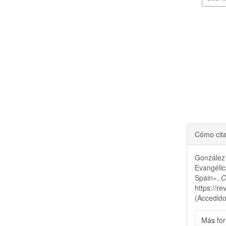
Cómo cit
González 
Evangélic
Spain»,
C
https://r
(Accedido
Más for