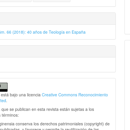
úm. 66 (2018): 40 años de Teología en España
 está bajo una licencia
Creative Commons Reconocimiento
rted
.
 que se publican en esta revista están sujetas a los
s términos:
ginensia conserva los derechos patrimoniales (copyright) de
publicadas, y favorece y permite la reutilización de las