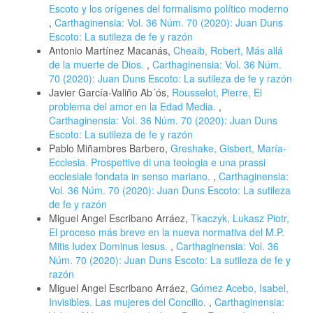
Escoto y los orígenes del formalismo político moderno
,
Carthaginensia: Vol. 36 Núm. 70 (2020): Juan Duns
Escoto: La sutileza de fe y razón
Antonio Martínez Macanás,
Cheaib, Robert, Más allá
de la muerte de Dios.
,
Carthaginensia: Vol. 36 Núm.
70 (2020): Juan Duns Escoto: La sutileza de fe y razón
Javier García-Valiño Ab´ós,
Rousselot, Pierre, El
problema del amor en la Edad Media.
,
Carthaginensia: Vol. 36 Núm. 70 (2020): Juan Duns
Escoto: La sutileza de fe y razón
Pablo Miñambres Barbero,
Greshake, Gisbert, María-
Ecclesia. Prospettive di una teologia e una prassi
ecclesiale fondata in senso mariano.
,
Carthaginensia:
Vol. 36 Núm. 70 (2020): Juan Duns Escoto: La sutileza
de fe y razón
Miguel Angel Escribano Arráez,
Tkaczyk, Lukasz Piotr,
El proceso más breve en la nueva normativa del M.P.
Mitis Iudex Dominus Iesus.
,
Carthaginensia: Vol. 36
Núm. 70 (2020): Juan Duns Escoto: La sutileza de fe y
razón
Miguel Angel Escribano Arráez,
Gómez Acebo, Isabel,
Invisibles. Las mujeres del Concilio.
,
Carthaginensia: