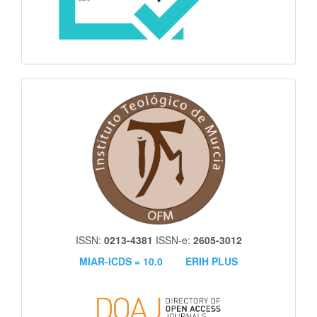
itm
ISSN:
0213-4381
ISSN-e:
2605-3012
MIAR-ICDS = 10.0
ERIH PLUS