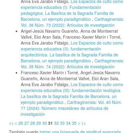
Anna Eva Jarabo Fidalgo,
Los Espacios de culto como
experiencia educativa (I): Fundamentación
pedagógica. La Basílica de la Sagrada Familia de
Barcelona, un ejemplo paradigmático
,
Carthaginensia:
Vol. 38 Núm. 73 (2022): Artículos de investigación
Angel-Jesús Navarro Guareño, Anna de Montserrat
Vallvé, Eloi Aran Sala, Francesc-Xavier Marín i Torné,
Anna Eva Jarabo Fidalgo,
Los Espacios de culto como
experiencia educativa (II): fundamentación
arquitectónica. La basílica de la Sagrada Familia de
Barcelona, un ejemplo paradigmático
,
Carthaginensia:
Vol. 38 Núm. 74 (2022): Artículos de investigación
Francesc-Xavier Marín i Torné, Angel-Jesús Navarro
Guareño, Anna de Montserrat Vallvé, Eloi Aran Sala,
Anna Eva Jarabo Fidalgo,
Los Espacios de culto como
experiencia educativa (III): fundamentación teológica.
La basílica de la Sagrada Familia de Barcelona, un
ejemplo paradigmático
,
Carthaginensia: Vol. 40 Núm.
77 (2024): Número misceláneo de artículos de
investigación
<<
<
26
27
28
29
30
31
32
33
34
35
>
>>
También puede
Iniciar una búsqueda de similitud avanzada