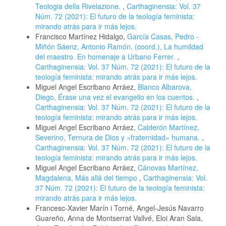
Teologia della Rivelazione.
,
Carthaginensia: Vol. 37
Núm. 72 (2021): El futuro de la teología feminista:
mirando atrás para ir más lejos.
Francisco Martínez Hidalgo,
García Casas, Pedro -
Miñón Sáenz, Antonio Ramón, (coord.), La humildad
del maestro. En homenaje a Urbano Ferrer.
,
Carthaginensia: Vol. 37 Núm. 72 (2021): El futuro de la
teología feminista: mirando atrás para ir más lejos.
Miguel Angel Escribano Arráez,
Blanco Albarova,
Diego, Érase una vez el evangelio en los cuentos.
,
Carthaginensia: Vol. 37 Núm. 72 (2021): El futuro de la
teología feminista: mirando atrás para ir más lejos.
Miguel Angel Escribano Arráez,
Calderón Martínez,
Severino, Ternura de Dios y «fraternidad» humana.
,
Carthaginensia: Vol. 37 Núm. 72 (2021): El futuro de la
teología feminista: mirando atrás para ir más lejos.
Miguel Angel Escribano Arráez,
Cánovas Martínez,
Magdalena, Más allá del tiempo
,
Carthaginensia: Vol.
37 Núm. 72 (2021): El futuro de la teología feminista:
mirando atrás para ir más lejos.
Francesc-Xavier Marín i Torné, Angel-Jesús Navarro
Guareño, Anna de Montserrat Vallvé, Eloi Aran Sala,