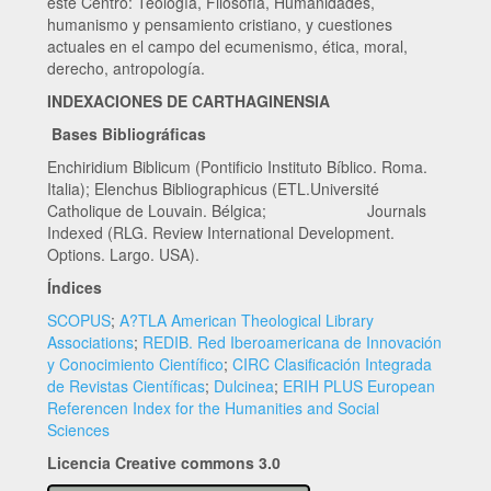
este Centro: Teología, Filosofía, Humanidades,
humanismo y pensamiento cristiano, y cuestiones
actuales en el campo del ecumenismo, ética, moral,
derecho, antropología.
INDEXACIONES DE CARTHAGINENSIA
Bases Bibliográficas
Enchiridium Biblicum (Pontificio Instituto Bíblico. Roma.
Italia); Elenchus Bibliographicus (ETL.Université
Catholique de Louvain. Bélgica; Journals
Indexed (RLG. Review International Development.
Options. Largo. USA).
Índices
SCOPUS
;
A?TLA American Theological Library
Associations
;
REDIB. Red Iberoamericana de Innovación
y Conocimiento Científico
;
CIRC Clasificación Integrada
de Revistas Científicas
;
Dulcinea
;
ERIH PLUS European
Referencen Index for the Humanities and Social
Sciences
Licencia Creative commons 3.0