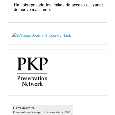
SJR
PKP
FECYT