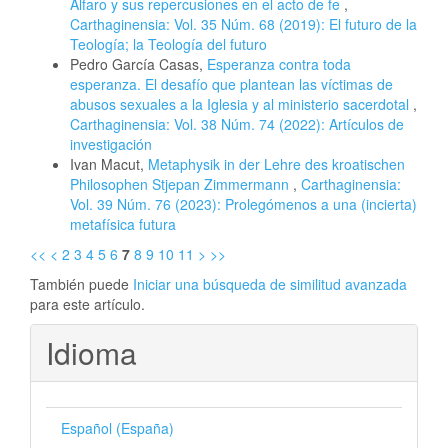
Alfaro y sus repercusiones en el acto de fe
,
Carthaginensia: Vol. 35 Núm. 68 (2019): El futuro de la
Teología; la Teología del futuro
Pedro García Casas,
Esperanza contra toda
esperanza. El desafío que plantean las víctimas de
abusos sexuales a la Iglesia y al ministerio sacerdotal
,
Carthaginensia: Vol. 38 Núm. 74 (2022): Artículos de
investigación
Ivan Macut,
Metaphysik in der Lehre des kroatischen
Philosophen Stjepan Zimmermann
,
Carthaginensia:
Vol. 39 Núm. 76 (2023): Prolegómenos a una (incierta)
metafísica futura
<<
<
2
3
4
5
6
7
8
9
10
11
>
>>
También puede
Iniciar una búsqueda de similitud avanzada
para este artículo.
Idioma
Español (España)