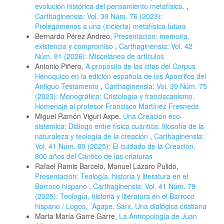
evolución histórica del pensamiento metafísico.
,
Carthaginensia: Vol. 39 Núm. 76 (2023):
Prolegómenos a una (incierta) metafísica futura
Bernardo Pérez Andreo,
Presentación: memoria,
existencia y compromiso
,
Carthaginensia: Vol. 42
Núm. 81 (2026): Miscelánea de artículos
Antonio Piñero,
A propósito de las citas del Corpus
Henóquico en la edición española de los Apócrifos del
Antiguo Testamento
,
Carthaginensia: Vol. 39 Núm. 75
(2023): Monográfico: Cristología y franciscanismo.
Homenaje al profesor Francisco Martínez Fresneda
Miguel Ramón Viguri Axpe,
Una Creación eco-
sistémica: Diálogo entre física cuántica, filosofía de la
naturaleza y teología de la creación
,
Carthaginensia:
Vol. 41 Núm. 80 (2025): El cuidado de la Creación.
800 años del Cántico de las criaturas
Rafael Ramis Barceló, Manuel Lázaro Pulido,
Presentación: Teología, historia y literatura en el
Barroco hispano
,
Carthaginensia: Vol. 41 Núm. 79
(2025): Teología, historia y literatura en el Barroco
hispano / Logos, ´Agape, Sarx. Una dialógica cristiana
Marta María Garre Garre,
La Antropología de Juan