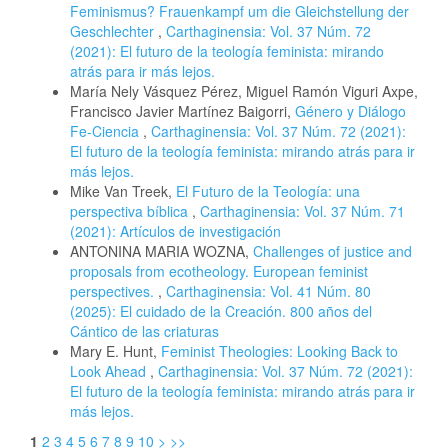
Feminismus? Frauenkampf um die Gleichstellung der
Geschlechter
,
Carthaginensia: Vol. 37 Núm. 72
(2021): El futuro de la teología feminista: mirando
atrás para ir más lejos.
María Nely Vásquez Pérez, Miguel Ramón Viguri Axpe,
Francisco Javier Martínez Baigorri,
Género y Diálogo
Fe-Ciencia
,
Carthaginensia: Vol. 37 Núm. 72 (2021):
El futuro de la teología feminista: mirando atrás para ir
más lejos.
Mike Van Treek,
El Futuro de la Teología: una
perspectiva bíblica
,
Carthaginensia: Vol. 37 Núm. 71
(2021): Artículos de investigación
ANTONINA MARIA WOZNA,
Challenges of justice and
proposals from ecotheology. European feminist
perspectives.
,
Carthaginensia: Vol. 41 Núm. 80
(2025): El cuidado de la Creación. 800 años del
Cántico de las criaturas
Mary E. Hunt,
Feminist Theologies: Looking Back to
Look Ahead
,
Carthaginensia: Vol. 37 Núm. 72 (2021):
El futuro de la teología feminista: mirando atrás para ir
más lejos.
1
2
3
4
5
6
7
8
9
10
>
>>