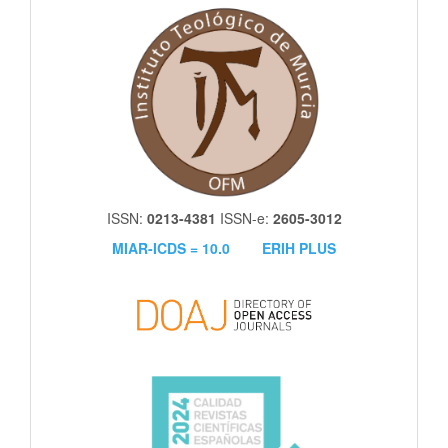
itm
ISSN:
0213-4381
ISSN-e:
2605-3012
MIAR-ICDS = 10.0
ERIH PLUS