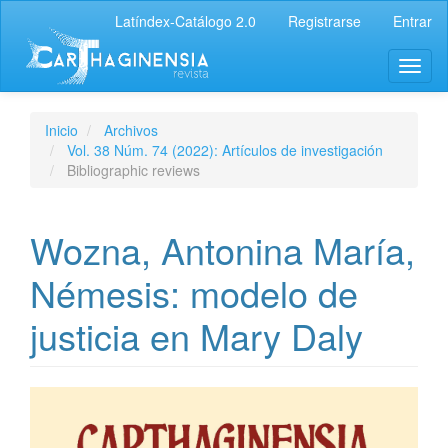
Latíndex-Catálogo 2.0
Registrarse
Entrar
Inicio
Archivos
Vol. 38 Núm. 74 (2022): Artículos de investigación
Bibliographic reviews
Wozna, Antonina María,
Némesis: modelo de
justicia en Mary Daly