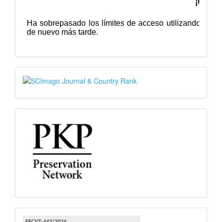
SJR
PKP
FECYT