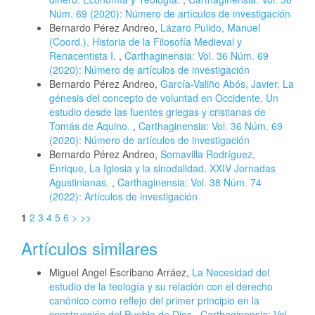
Núm. 69 (2020): Número de artículos de investigación
Bernardo Pérez Andreo,
Lázaro Pulido, Manuel
(Coord.), Historia de la Filosofía Medieval y
Renacentista I.
,
Carthaginensia: Vol. 36 Núm. 69
(2020): Número de artículos de investigación
Bernardo Pérez Andreo,
García-Valiño Abós, Javier, La
génesis del concepto de voluntad en Occidente. Un
estudio desde las fuentes griegas y cristianas de
Tomás de Aquino.
,
Carthaginensia: Vol. 36 Núm. 69
(2020): Número de artículos de investigación
Bernardo Pérez Andreo,
Somavilla Rodríguez,
Enrique, La Iglesia y la sinodalidad. XXIV Jornadas
Agustinianas.
,
Carthaginensia: Vol. 38 Núm. 74
(2022): Artículos de investigación
1
2
3
4
5
6
>
>>
Artículos similares
Miguel Angel Escribano Arráez,
La Necesidad del
estudio de la teología y su relación con el derecho
canónico como reflejo del primer principio en la
construcción del Pueblo de Dios
,
Carthaginensia: Vol.