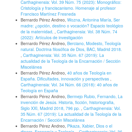
Carthaginensia: Vol. 39 Núm. 75 (2023): Monográfico:
Cristología y franciscanismo. Homenaje al profesor
Francisco Martínez Fresneda
Bernardo Pérez Andreo,
Wozna, Antonina María, Ser
madre: ¿opción, destino o vocación? Espacio teológico
de la maternidad,
,
Carthaginensia: Vol. 38 Núm. 74
(2022): Artículos de investigación
Bernardo Pérez Andreo,
Berciano, Modesto, Teología
natural. Doctrina filosófica de Dios, BAC, Madrid 2018.
,
Carthaginensia: Vol. 35 Núm. 67 (2019): La
actualidad de la Teología de la Encarnación / Sección
Miscelánea
Bernardo Pérez Andreo,
40 años de Teología en
España. Dificultades, innovación y perspectivas
,
Carthaginensia: Vol. 34 Núm. 66 (2018): 40 años de
Teología en España
Bernardo Pérez Andreo,
Bermejo Rubio, Fernando, La
invención de Jesús. Historia, ficción, historiografia,
Siglo XXI, Madrid 2018, 796 pp.
,
Carthaginensia: Vol.
35 Núm. 67 (2019): La actualidad de la Teología de la
Encarnación / Sección Miscelánea
Bernardo Pérez Andreo,
Pikaza, Xabier, Dios o el
dinero. Economía y Teología.
,
Carthaginensia: Vol. 36