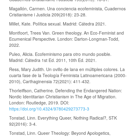
Magallón, Carmen. Una conciencia ecofeminista, Cuadernos
Cristianisme i Justicia 209(2018): 23-28.
Millet, Kate. Política sexual. Madrid: Cátedra 2021.
Montfoort, Trees Van. Green theology. An Eco-Feminist and
Ecumenical Perspective. London: Darton-Longman-Todd,
2022.
Puleo, Alicia. Ecofeminismo para otro mundo posible.
Madrid: Cátedra 1st Ed. 2011, 10th Ed. 2021.
Ress, Mary Judith. Un ovillo de lana en múltiples colores. La
cuarta fase de la Teología Feminista Latinoamericana (2000-
2010), Carthaginensia 72(2021): 411-432.
Thorleiffson, Catherine. Defending the Endangered Nation:
Nordic Identitarian Christianism in The Age of Migration.
London: Routledge, 2019. DOI:
https://doi.org/10.4324/9780429273773-3
Tonstad, Linn. Everything Queer, Nothing Radical?, STK
92(2016): 3-4.
Tonstad, Linn. Queer Theology: Beyond Apologetics,