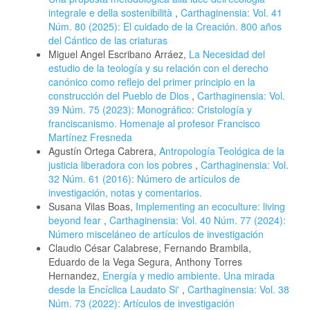
integrale e della sostenibilità
,
Carthaginensia: Vol. 41
Núm. 80 (2025): El cuidado de la Creación. 800 años
del Cántico de las criaturas
Miguel Angel Escribano Arráez,
La Necesidad del
estudio de la teología y su relación con el derecho
canónico como reflejo del primer principio en la
construcción del Pueblo de Dios
,
Carthaginensia: Vol.
39 Núm. 75 (2023): Monográfico: Cristología y
franciscanismo. Homenaje al profesor Francisco
Martínez Fresneda
Agustín Ortega Cabrera,
Antropología Teológica de la
justicia liberadora con los pobres
,
Carthaginensia: Vol.
32 Núm. 61 (2016): Número de artículos de
investigación, notas y comentarios.
Susana Vilas Boas,
Implementing an ecoculture: living
beyond fear
,
Carthaginensia: Vol. 40 Núm. 77 (2024):
Número misceláneo de artículos de investigación
Claudio César Calabrese, Fernando Brambila,
Eduardo de la Vega Segura, Anthony Torres
Hernandez,
Energía y medio ambiente. Una mirada
desde la Encíclica Laudato Si'
,
Carthaginensia: Vol. 38
Núm. 73 (2022): Artículos de investigación