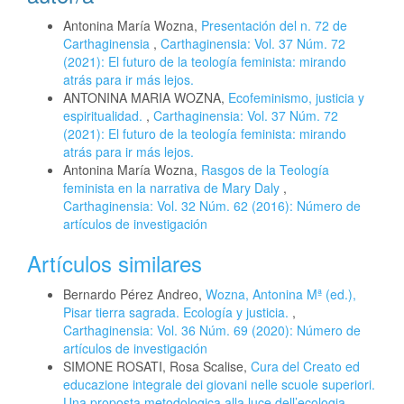
Antonina María Wozna,
Presentación del n. 72 de
Carthaginensia
,
Carthaginensia: Vol. 37 Núm. 72
(2021): El futuro de la teología feminista: mirando
atrás para ir más lejos.
ANTONINA MARIA WOZNA,
Ecofeminismo, justicia y
espiritualidad.
,
Carthaginensia: Vol. 37 Núm. 72
(2021): El futuro de la teología feminista: mirando
atrás para ir más lejos.
Antonina María Wozna,
Rasgos de la Teología
feminista en la narrativa de Mary Daly
,
Carthaginensia: Vol. 32 Núm. 62 (2016): Número de
artículos de investigación
Artículos similares
Bernardo Pérez Andreo,
Wozna, Antonina Mª (ed.),
Pisar tierra sagrada. Ecología y justicia.
,
Carthaginensia: Vol. 36 Núm. 69 (2020): Número de
artículos de investigación
SIMONE ROSATI, Rosa Scalise,
Cura del Creato ed
educazione integrale dei giovani nelle scuole superiori.
Una proposta metodologica alla luce dell’ecologia