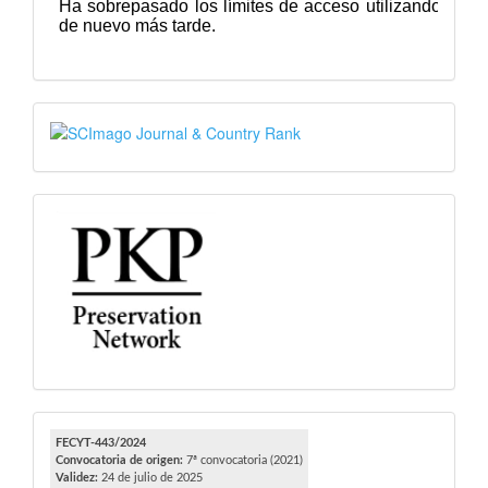
SJR
PKP
FECYT