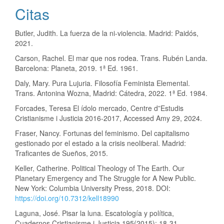
Citas
Butler, Judith. La fuerza de la ni-violencia. Madrid: Paidós,
2021.
Carson, Rachel. El mar que nos rodea. Trans. Rubén Landa.
Barcelona: Planeta, 2019. 1ª Ed. 1961.
Daly, Mary. Pura Lujuria. Filosofía Feminista Elemental.
Trans. Antonina Wozna, Madrid: Cátedra, 2022. 1ª Ed. 1984.
Forcades, Teresa El ídolo mercado, Centre d”Estudis
Cristianisme i Justicia 2016-2017, Accessed Amy 29, 2024.
Fraser, Nancy. Fortunas del feminismo. Del capitalismo
gestionado por el estado a la crisis neoliberal. Madrid:
Traficantes de Sueños, 2015.
Keller, Catherine. Political Theology of The Earth. Our
Planetary Emergency and The Struggle for A New Public.
New York: Columbia University Press, 2018. DOI:
https://doi.org/10.7312/kell18990
Laguna, José. Pisar la luna. Escatología y política,
Cuadernos Cristianisme i Justicia 195(2015): 18-31.