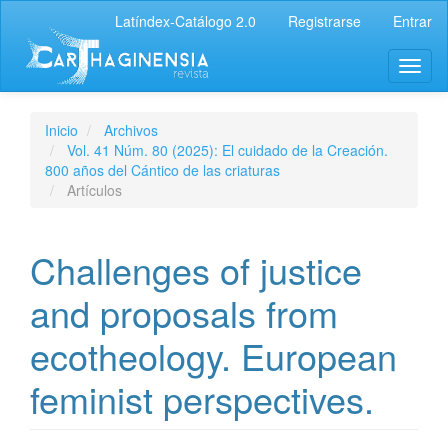
Latíndex-Catálogo 2.0
Registrarse
Entrar
Inicio
Archivos
Vol. 41 Núm. 80 (2025): El cuidado de la Creación.
800 años del Cántico de las criaturas
Artículos
Challenges of justice
and proposals from
ecotheology. European
feminist perspectives.