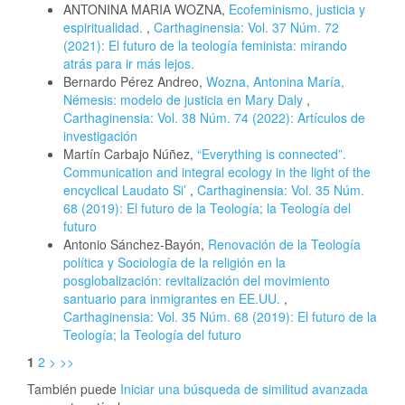
ANTONINA MARIA WOZNA,
Ecofeminismo, justicia y
espiritualidad.
,
Carthaginensia: Vol. 37 Núm. 72
(2021): El futuro de la teología feminista: mirando
atrás para ir más lejos.
Bernardo Pérez Andreo,
Wozna, Antonina María,
Némesis: modelo de justicia en Mary Daly
,
Carthaginensia: Vol. 38 Núm. 74 (2022): Artículos de
investigación
Martín Carbajo Núñez,
“Everything is connected”.
Communication and integral ecology in the light of the
encyclical Laudato Si’
,
Carthaginensia: Vol. 35 Núm.
68 (2019): El futuro de la Teología; la Teología del
futuro
Antonio Sánchez-Bayón,
Renovación de la Teología
política y Sociología de la religión en la
posglobalización: revitalización del movimiento
santuario para inmigrantes en EE.UU.
,
Carthaginensia: Vol. 35 Núm. 68 (2019): El futuro de la
Teología; la Teología del futuro
1
2
>
>>
También puede
Iniciar una búsqueda de similitud avanzada