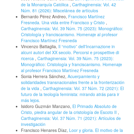
de la Monarquía Católica
,
Carthaginensia: Vol. 42
Núm. 81 (2026): Miscelánea de artículos
Bernardo Pérez Andreo,
Francisco Martínez
Fresneda. Una vida entre Francisco y Cristo
,
Carthaginensia: Vol. 39 Núm. 75 (2023): Monográfico:
Cristología y franciscanismo. Homenaje al profesor
Francisco Martínez Fresneda
Vincenzo Battaglia,
Il “motivo” dell'Incarnazione in
alcuni autori del XX secolo. Percorsi e prospettive di
ricerca
,
Carthaginensia: Vol. 39 Núm. 75 (2023):
Monográfico: Cristología y franciscanismo. Homenaje
al profesor Francisco Martínez Fresneda
Sonia Herrera Sánchez,
Acuerpamiento y
solidaridades transnacionales frente a la fronterización
de la vida
,
Carthaginensia: Vol. 37 Núm. 72 (2021): El
futuro de la teología feminista: mirando atrás para ir
más lejos.
Isidoro Guzmán Manzano,
El Primado Absoluto de
Cristo, piedra angular de la cristología de Escoto II
,
Carthaginensia: Vol. 37 Núm. 71 (2021): Artículos de
investigación
Francisco Henares Díaz,
Loor y gloria. El motivo de la