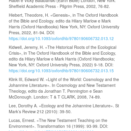
Habel e Vicky Balabanski (Earth Bible) London, New York:
Sheffield Academic Press - Pilgrim Press, 2002, 76-82.
Hiebert, Theodore, H. «Genesis», in The Oxford Handbook
of the Bible and Ecology. edito da Hilary Marlow e Mark
Harris (Oxford Handbooks) New York, NY: Oxford University
Press, 2022, 81-94. DOI:
https://doi.org/10.1093/oxfordhb/9780190606732.013.12
Kidwell, Jeremy, H. «The Historical Roots of the Ecological
Crisis», in The Oxford Handbook of the Bible and Ecology,
edito da Hilary Marlow e Mark Harris (Oxford Handbooks;
New York, NY: Oxford University Press, 2022) 9-18. DOI:
https://doi.org/10.1093/oxfordhb/9780190606732.013.15
Klink III, Edward W. «Light of the World: Cosmology and the
Johannine Literature». In Cosmology and New Testament
Theology, edito da Jonathan T. Pennington e Sean
McDonough. London: T & T CLARK, 2008, 74-89.
Lee, Dorothy A. «Ecology and the Johannine Literature». St
Mark’s Review 212 (2010): 39-50.
Lucas, Ernest. «The New Testament Teaching on the
Environment». Transformation 16 (1999): 93-99. DOI: