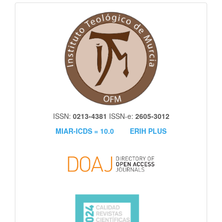
itm
ISSN:
0213-4381
ISSN-e:
2605-3012
MIAR-ICDS = 10.0
ERIH PLUS