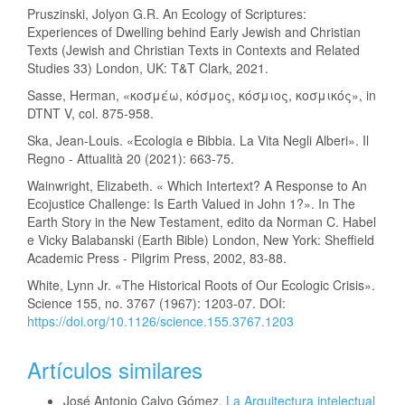
Pruszinski, Jolyon G.R. An Ecology of Scriptures:
Experiences of Dwelling behind Early Jewish and Christian
Texts (Jewish and Christian Texts in Contexts and Related
Studies 33) London, UK: T&T Clark, 2021.
Sasse, Herman, «κοσμέω, κόσμος, κόσμιος, κοσμικός», in
DTNT V, col. 875-958.
Ska, Jean-Louis. «Ecologia e Bibbia. La Vita Negli Alberi». Il
Regno - Attualità 20 (2021): 663-75.
Wainwright, Elizabeth. « Which Intertext? A Response to An
Ecojustice Challenge: Is Earth Valued in John 1?». In The
Earth Story in the New Testament, edito da Norman C. Habel
e Vicky Balabanski (Earth Bible) London, New York: Sheffield
Academic Press - Pilgrim Press, 2002, 83-88.
White, Lynn Jr. «The Historical Roots of Our Ecologic Crisis».
Science 155, no. 3767 (1967): 1203-07. DOI:
https://doi.org/10.1126/science.155.3767.1203
Artículos similares
José Antonio Calvo Gómez,
La Arquitectura intelectual