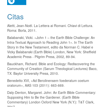
Citas
Aletti, Jean-Noël. La Lettera ai Romani. Chiavi di Lettura.
Roma: Borla, 2011.
Balabanski, Vicki. «John 1 – the Earth Bible Challenge: An
Intra-Textual Approach to Reading John 1». In The Earth
Story in the New Testament, edito da Norman C. Habel e
Vicky Balabanski (Earth Bible) London, New York: Sheffield
Academic Press - Pilgrim Press, 2002, 89-94.
Bauckham, Richard. Bible and Ecology: Rediscovering the
Community of Creation (Sarum Theological Lectures) Baco,
TX: Baylor University Press, 2010.
Benedetto XVI, «Ad Berolinensem foederatum coetum
oratorum», AAS 103 (2011): 663-669.
Daly-Denton, Margaret. John: An Earth Bible Commentary:
Supposing Him to Be the Gardener. (Earth Bible
Commentary) London Oxford New York (N.Y.): T&T Clark,
2017.