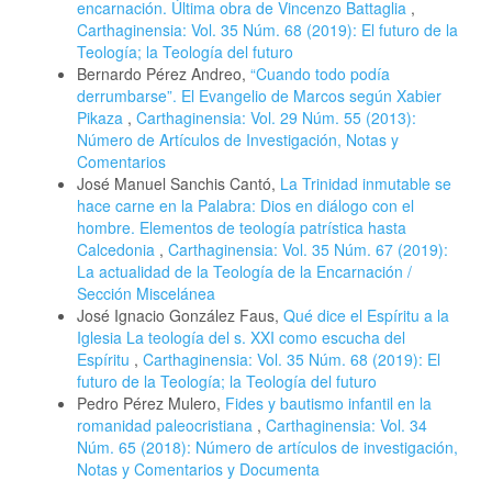
encarnación. Última obra de Vincenzo Battaglia
,
Carthaginensia: Vol. 35 Núm. 68 (2019): El futuro de la
Teología; la Teología del futuro
Bernardo Pérez Andreo,
“Cuando todo podía
derrumbarse”. El Evangelio de Marcos según Xabier
Pikaza
,
Carthaginensia: Vol. 29 Núm. 55 (2013):
Número de Artículos de Investigación, Notas y
Comentarios
José Manuel Sanchis Cantó,
La Trinidad inmutable se
hace carne en la Palabra: Dios en diálogo con el
hombre. Elementos de teología patrística hasta
Calcedonia
,
Carthaginensia: Vol. 35 Núm. 67 (2019):
La actualidad de la Teología de la Encarnación /
Sección Miscelánea
José Ignacio González Faus,
Qué dice el Espíritu a la
Iglesia La teología del s. XXI como escucha del
Espíritu
,
Carthaginensia: Vol. 35 Núm. 68 (2019): El
futuro de la Teología; la Teología del futuro
Pedro Pérez Mulero,
Fides y bautismo infantil en la
romanidad paleocristiana
,
Carthaginensia: Vol. 34
Núm. 65 (2018): Número de artículos de investigación,
Notas y Comentarios y Documenta