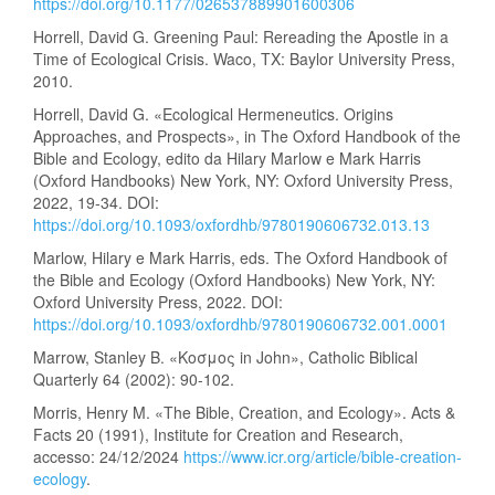
https://doi.org/10.1177/026537889901600306
Horrell, David G. Greening Paul: Rereading the Apostle in a
Time of Ecological Crisis. Waco, TX: Baylor University Press,
2010.
Horrell, David G. «Ecological Hermeneutics. Origins
Approaches, and Prospects», in The Oxford Handbook of the
Bible and Ecology, edito da Hilary Marlow e Mark Harris
(Oxford Handbooks) New York, NY: Oxford University Press,
2022, 19-34. DOI:
https://doi.org/10.1093/oxfordhb/9780190606732.013.13
Marlow, Hilary e Mark Harris, eds. The Oxford Handbook of
the Bible and Ecology (Oxford Handbooks) New York, NY:
Oxford University Press, 2022. DOI:
https://doi.org/10.1093/oxfordhb/9780190606732.001.0001
Marrow, Stanley B. «Κοσμος in John», Catholic Biblical
Quarterly 64 (2002): 90-102.
Morris, Henry M. «The Bible, Creation, and Ecology». Acts &
Facts 20 (1991), Institute for Creation and Research,
accesso: 24/12/2024
https://www.icr.org/article/bible-creation-
ecology
.