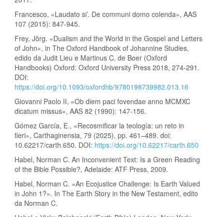
Francesco, «Laudato si’. De communi domo colenda», AAS
107 (2015): 847-945.
Frey, Jörg. «Dualism and the World in the Gospel and Letters
of John», in The Oxford Handbook of Johannine Studies,
edido da Judit Lieu e Martinus C. de Boer (Oxford
Handbooks) Oxford: Oxford University Press 2018, 274-291.
DOI:
https://doi.org/10.1093/oxfordhb/9780198739982.013.16
Giovanni Paolo II, «Ob diem paci fovendae anno MCMXC
dicatum missus», AAS 82 (1990): 147-156.
Gómez García, E., «Recosmificar la teología: un reto in
fieri», Carthaginensia, 79 (2025), pp. 461–489. doi:
10.62217/carth.650. DOI:
https://doi.org/10.62217/carth.650
Habel, Norman C. An Inconvenient Text: Is a Green Reading
of the Bible Possible?, Adelaide: ATF Press, 2009.
Habel, Norman C. «An Ecojustice Challenge: Is Earth Valued
in John 1?». In The Earth Story in the New Testament, edito
da Norman C.