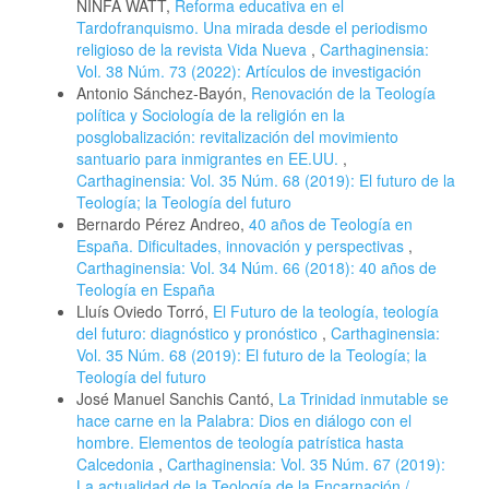
NINFA WATT,
Reforma educativa en el
Tardofranquismo. Una mirada desde el periodismo
religioso de la revista Vida Nueva
,
Carthaginensia:
Vol. 38 Núm. 73 (2022): Artículos de investigación
Antonio Sánchez-Bayón,
Renovación de la Teología
política y Sociología de la religión en la
posglobalización: revitalización del movimiento
santuario para inmigrantes en EE.UU.
,
Carthaginensia: Vol. 35 Núm. 68 (2019): El futuro de la
Teología; la Teología del futuro
Bernardo Pérez Andreo,
40 años de Teología en
España. Dificultades, innovación y perspectivas
,
Carthaginensia: Vol. 34 Núm. 66 (2018): 40 años de
Teología en España
Lluís Oviedo Torró,
El Futuro de la teología, teología
del futuro: diagnóstico y pronóstico
,
Carthaginensia:
Vol. 35 Núm. 68 (2019): El futuro de la Teología; la
Teología del futuro
José Manuel Sanchis Cantó,
La Trinidad inmutable se
hace carne en la Palabra: Dios en diálogo con el
hombre. Elementos de teología patrística hasta
Calcedonia
,
Carthaginensia: Vol. 35 Núm. 67 (2019):
La actualidad de la Teología de la Encarnación /