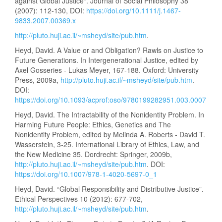
against Global Justice". Journal of Social Philosophy 38
(2007): 112-130, DOI:
https://doi.org/10.1111/j.1467-
9833.2007.00369.x
http://pluto.huji.ac.il/~msheyd/site/pub.htm
.
Heyd, David. A Value or and Obligation? Rawls on Justice to
Future Generations. In Intergenerational Justice, edited by
Axel Gosseries - Lukas Meyer, 167-188. Oxford: University
Press, 2009a,
http://pluto.huji.ac.il/~msheyd/site/pub.htm
.
DOI:
https://doi.org/10.1093/acprof:oso/9780199282951.003.0007
Heyd, David. The Intractability of the Nonidentity Problem. In
Harming Future People: Ethics, Genetics and The
Nonidentity Problem, edited by Melinda A. Roberts - David T.
Wasserstein, 3-25. International Library of Ethics, Law, and
the New Medicine 35. Dordrecht: Springer, 2009b,
http://pluto.huji.ac.il/~msheyd/site/pub.htm
. DOI:
https://doi.org/10.1007/978-1-4020-5697-0_1
Heyd, David. “Global Responsibility and Distributive Justice”.
Ethical Perspectives 10 (2012): 677-702,
http://pluto.huji.ac.il/~msheyd/site/pub.htm
.