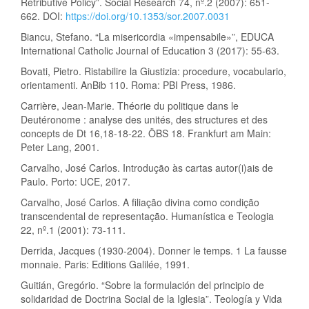
Retributive Policy”. Social Research 74, nº.2 (2007): 651-
662. DOI:
https://doi.org/10.1353/sor.2007.0031
Biancu, Stefano. “La misericordia «impensabile»”, EDUCA
International Catholic Journal of Education 3 (2017): 55-63.
Bovati, Pietro. Ristabilire la Giustizia: procedure, vocabulario,
orientamenti. AnBib 110. Roma: PBI Press, 1986.
Carrière, Jean-Marie. Théorie du politique dans le
Deutéronome : analyse des unités, des structures et des
concepts de Dt 16,18-18-22. ÖBS 18. Frankfurt am Main:
Peter Lang, 2001.
Carvalho, José Carlos. Introdução às cartas autor(i)ais de
Paulo. Porto: UCE, 2017.
Carvalho, José Carlos. A filiação divina como condição
transcendental de representação. Humanística e Teologia
22, nº.1 (2001): 73-111.
Derrida, Jacques (1930-2004). Donner le temps. 1 La fausse
monnaie. Paris: Editions Galilée, 1991.
Guitián, Gregório. “Sobre la formulación del principio de
solidaridad de Doctrina Social de la Iglesia”. Teología y Vida