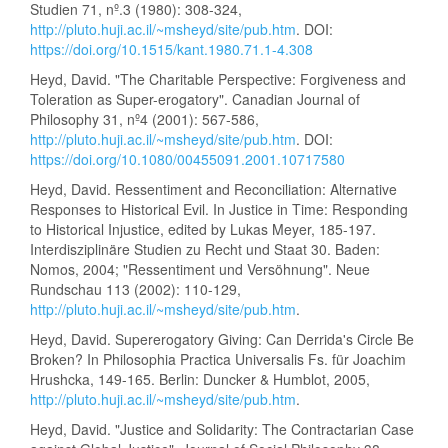
Studien 71, nº.3 (1980): 308-324,
http://pluto.huji.ac.il/~msheyd/site/pub.htm
. DOI:
https://doi.org/10.1515/kant.1980.71.1-4.308
Heyd, David. "The Charitable Perspective: Forgiveness and
Toleration as Super-erogatory". Canadian Journal of
Philosophy 31, nº4 (2001): 567-586,
http://pluto.huji.ac.il/~msheyd/site/pub.htm
. DOI:
https://doi.org/10.1080/00455091.2001.10717580
Heyd, David. Ressentiment and Reconciliation: Alternative
Responses to Historical Evil. In Justice in Time: Responding
to Historical Injustice, edited by Lukas Meyer, 185-197.
Interdisziplinäre Studien zu Recht und Staat 30. Baden:
Nomos, 2004; "Ressentiment und Versöhnung". Neue
Rundschau 113 (2002): 110-129,
http://pluto.huji.ac.il/~msheyd/site/pub.htm
.
Heyd, David. Supererogatory Giving: Can Derrida's Circle Be
Broken? In Philosophia Practica Universalis Fs. für Joachim
Hrushcka, 149-165. Berlin: Duncker & Humblot, 2005,
http://pluto.huji.ac.il/~msheyd/site/pub.htm
.
Heyd, David. "Justice and Solidarity: The Contractarian Case