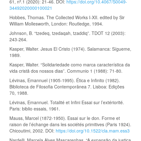
61, nº.1 (2020): 21-46. DOI:
https://doi.org/10.4067/S0049-
34492020000100021
Hobbes, Thomas. The Collected Works I-XII. edited by Sir
William Mollesworth, London: Routledge, 1994.
Johnson, B. “tzedeq, tzedaqah, tzaddiq”. TDOT 12 (2003):
243-264.
Kasper, Walter. Jesus El Cristo (1974). Salamanca: Sígueme,
1989.
Kasper, Walter. “Solidariedade como marca característica da
vida cristã dos nossos dias”. Communio 1 (1988): 71-80.
Lévinas, Emannuel (1905-1995). Ética e Infinito (1982).
Biblioteca de Filosofia Contemporânea 7. Lisboa: Edições
70, 1988.
Lévinas, Emannuel. Totalité et Infini Essai sur l’extériorité.
Paris: biblio essais, 1961.
Mauss, Marcel (1872-1950). Essai sur le don. Forme et
raison de l’échange dans les sociétés primitives (Paris 1924).
Chicoutimi, 2002. DOI:
https://doi.org/10.1522/cla.mam.ess3
Nardelli, Marcela Alves Mascarenhas. “A expansão da justiça