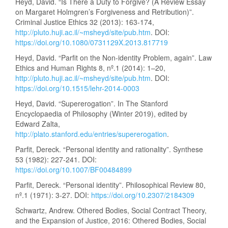
Heyd, David. “Is There a Duty to Forgive? (A Review Essay
on Margaret Holmgren’s Forgiveness and Retribution)”.
Criminal Justice Ethics 32 (2013): 163-174,
http://pluto.huji.ac.il/~msheyd/site/pub.htm
. DOI:
https://doi.org/10.1080/0731129X.2013.817719
Heyd, David. “Parfit on the Non-identity Problem, again”. Law
Ethics and Human Rights 8, nº.1 (2014): 1–20,
http://pluto.huji.ac.il/~msheyd/site/pub.htm
. DOI:
https://doi.org/10.1515/lehr-2014-0003
Heyd, David. “Supererogation”. In The Stanford
Encyclopaedia of Philosophy (Winter 2019), edited by
Edward Zalta,
http://plato.stanford.edu/entries/supererogation
.
Parfit, Dereck. “Personal identity and rationality”. Synthese
53 (1982): 227-241. DOI:
https://doi.org/10.1007/BF00484899
Parfit, Dereck. “Personal identity”. Philosophical Review 80,
nº.1 (1971): 3-27. DOI:
https://doi.org/10.2307/2184309
Schwartz, Andrew. Othered Bodies, Social Contract Theory,
and the Expansion of Justice, 2016: Othered Bodies, Social