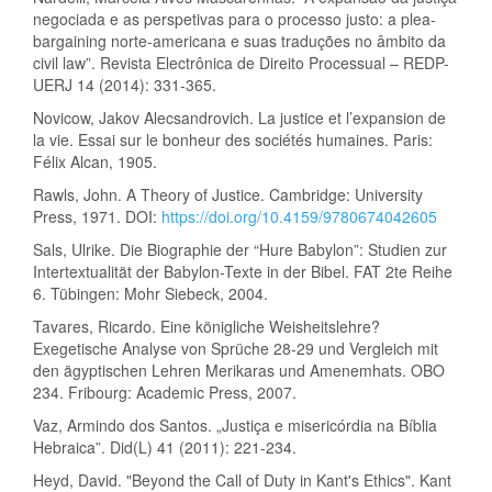
negociada e as perspetivas para o processo justo: a plea-
bargaining norte-americana e suas traduções no âmbito da
civil law”. Revista Electrônica de Direito Processual – REDP-
UERJ 14 (2014): 331-365.
Novicow, Jakov Alecsandrovich. La justice et l’expansion de
la vie. Essai sur le bonheur des sociétés humaines. Paris:
Félix Alcan, 1905.
Rawls, John. A Theory of Justice. Cambridge: University
Press, 1971. DOI:
https://doi.org/10.4159/9780674042605
Sals, Ulrike. Die Biographie der “Hure Babylon”: Studien zur
Intertextualität der Babylon-Texte in der Bibel. FAT 2te Reihe
6. Tübingen: Mohr Siebeck, 2004.
Tavares, Ricardo. Eine königliche Weisheitslehre?
Exegetische Analyse von Sprüche 28-29 und Vergleich mit
den ägyptischen Lehren Merikaras und Amenemhats. OBO
234. Fribourg: Academic Press, 2007.
Vaz, Armindo dos Santos. „Justiça e misericórdia na Bíblia
Hebraica”. Did(L) 41 (2011): 221-234.
Heyd, David. "Beyond the Call of Duty in Kant's Ethics". Kant