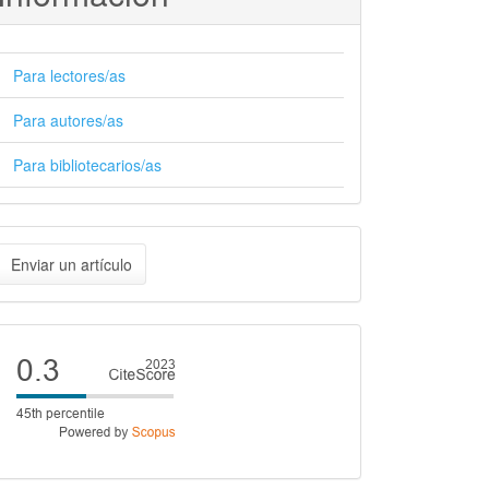
Para lectores/as
Para autores/as
Para bibliotecarios/as
nviar
Enviar un artículo
n
rtículo
Cite
score