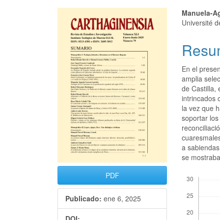
Manuela-Ag
Université 
Resu
En el presen
amplia sele
de Castilla,
intrincados 
la vez que h
soportar los
reconciliac
cuaresmales 
a sabiendas 
se mostraba
Descargas
PDF
Publicado:
ene 6, 2025
DOI: