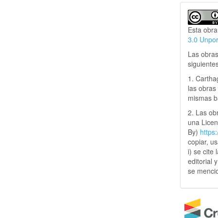
Esta obra
3.0 Unpo
Las obras
siguiente
1. Cartha
las obras 
mismas ba
2. Las obr
una Lice
By)
https
copiar, u
i) se cite
editorial 
se mencio