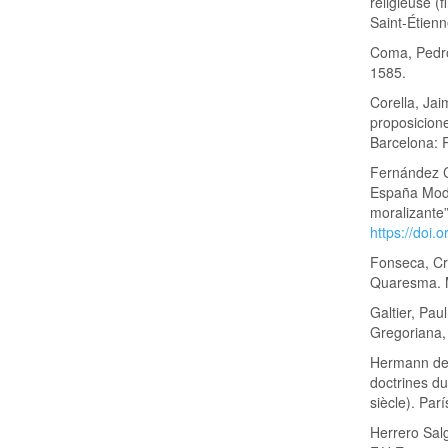
religieuse (
Saint-Étienn
Coma, Pedro 
1585.
Corella, Jai
proposicion
Barcelona: 
Fernández C
España Moder
moralizante”
https://doi
Fonseca, Cri
Quaresma. M
Galtier, Pa
Gregoriana,
Hermann de 
doctrines du
siècle). Par
Herrero Sal