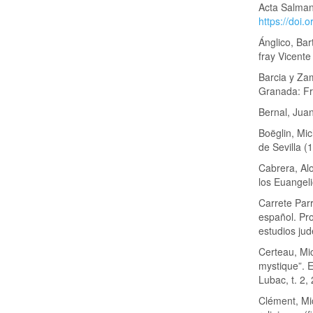
Acta Salman
https://doi
Ánglico, Bar
fray Vicent
Barcia y Za
Granada: Fr
Bernal, Juan
Boëglin, Mic
de Sevilla (
Cabrera, Al
los Euangel
Carrete Par
español. Pro
estudios jud
Certeau, Mi
mystique”. 
Lubac, t. 2,
Clément, Mic