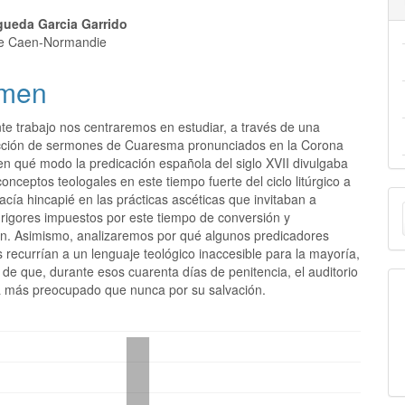
ueda Garcia Garrido
de Caen-Normandie
men
te trabajo nos centraremos en estudiar, a través de una
cción de sermones de Cuaresma pronunciados en la Corona
 en qué modo la predicación española del siglo XVII divulgaba
conceptos teologales en este tiempo fuerte del ciclo litúrgico a
E
acía hincapié en las prácticas ascéticas que invitaban a
 rigores impuestos por este tiempo de conversión y
u
ión. Asimismo, analizaremos por qué algunos predicadores
recurrían a un lenguaje teológico inaccesible para la mayoría,
a
de que, durante esos cuarenta días de penitencia, el auditorio
 más preocupado que nunca por su salvación.