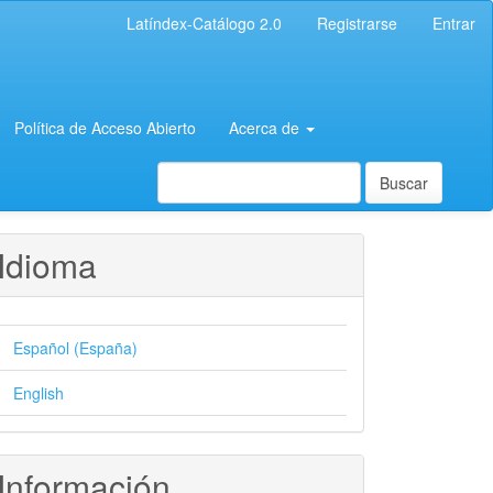
Latíndex-Catálogo 2.0
Registrarse
Entrar
Política de Acceso Abierto
Acerca de
Buscar
Idioma
Español (España)
English
Información