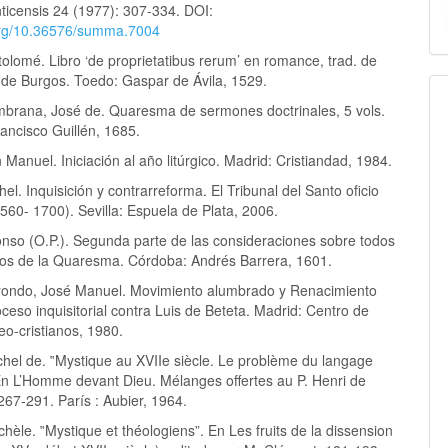
ticensis 24 (1977): 307-334. DOI:
.org/10.36576/summa.7004
tolomé. Libro ‘de proprietatibus rerum’ en romance, trad. de
e de Burgos. Toedo: Gaspar de Ávila, 1529.
mbrana, José de. Quaresma de sermones doctrinales, 5 vols.
ancisco Guillén, 1685.
 Manuel. Iniciación al año litúrgico. Madrid: Cristiandad, 1984.
hel. Inquisición y contrarreforma. El Tribunal del Santo oficio
1560- 1700). Sevilla: Espuela de Plata, 2006.
onso (O.P.). Segunda parte de las consideraciones sobre todos
ios de la Quaresma. Córdoba: Andrés Barrera, 1601.
rondo, José Manuel. Movimiento alumbrado y Renacimiento
ceso inquisitorial contra Luis de Beteta. Madrid: Centro de
eo-cristianos, 1980.
chel de. ‟Mystique au XVIIe siècle. Le problème du langage
En L’Homme devant Dieu. Mélanges offertes au P. Henri de
 267-291. París : Aubier, 1964.
hèle. ‟Mystique et théologiens”. En Les fruits de la dissension