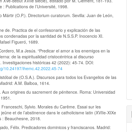
fin XVe-début XVIIe siècle), editado por M. Clément, 181-193.
e : Publications de l’Université, 1998.
Mártir (O.P.). Directorium curatorum. Sevilla: Juan de León,
me de. Practica de el confesonario y explicación de las
es condenadas por la santidad de N.S.S.P. Inocencio XI.
Rafael Figueró, 1689.
ordero, M.a Jesús. “Predicar el amor a los enemigos en la
na: de la espiritualidad cristocéntrica al discurso
. Investigaciones históricas 42 (2022): 45-74. DOI:
.org/10.24197/ihemc.42.2022.45-74
stóbal de (O.S.A.). Discursos para todos los Evangelios de las
adrid: A.M. Balboa, 1614.
ul. Aux origines du sacrement de pénitence. Roma: Universidad
 1951.
Franceschi, Sylvio. Morales du Carême. Essai sur les
 jeûne et de l’abstinence dans le catholicisme latin (XVIIe-XIXe
ís : Beauchesne, 2018.
gado, Félix. Predicadores dominicos y franciscanos. Madrid: