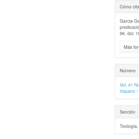
Cómo cit
Garcia Ga
predicaci
96. doi: 
Más for
Número
Vol. 41 Nú
hispano /
Sección
Teología, 