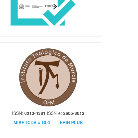
itm
ISSN:
0213-4381
ISSN-e:
2605-3012
MIAR-ICDS = 10.0
ERIH PLUS