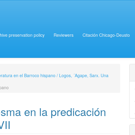
chive preservation policy
Reviewers
Citación Chicago-Deusto
iteratura en el Barroco hispano / Logos, ´Agape, Sarx. Una
spano
esma en la predicación
VII