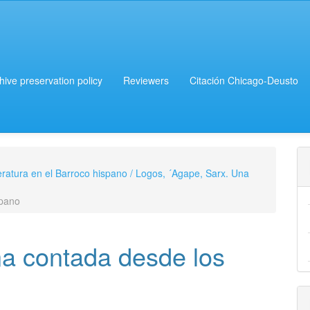
chive preservation policy
Reviewers
Citación Chicago-Deusto
iteratura en el Barroco hispano / Logos, ´Agape, Sarx. Una
spano
ña contada desde los