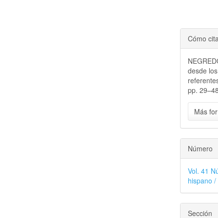
Cómo cit
NEGREDO 
desde los
referente
pp. 29–48
Más for
Número
Vol. 41 Nú
hispano /
Sección