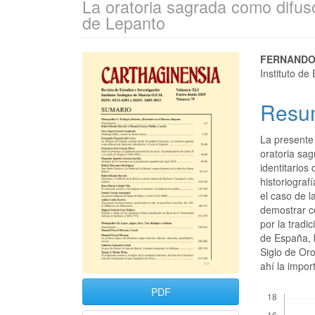
La oratoria sagrada como difuso
de Lepanto
FERNANDO
Instituto d
Resu
La presente 
oratoria sag
identitarios
historiogra
el caso de l
demostrar c
por la tradi
de España, 
Siglo de Oro
ahí la impor
Descargas
PDF