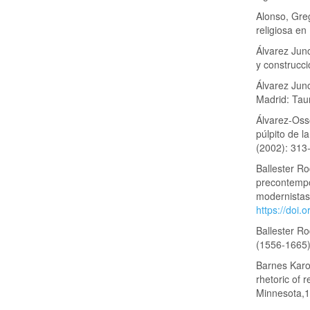
Alonso, Greg
religiosa e
Álvarez Junc
y construcci
Álvarez Junc
Madrid: Tau
Álvarez-Osso
púlpito de l
(2002): 313
Ballester Ro
precontempor
modernistas»
https://doi.
Ballester R
(1556-1665)
Barnes Karo
rhetoric of 
Minnesota,