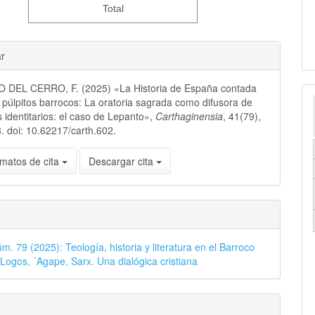
Total
ar
DEL CERRO, F. (2025) «La Historia de España contada
 púlpitos barrocos: La oratoria sagrada como difusora de
s identitarios: el caso de Lepanto»,
Carthaginensia
, 41(79),
. doi: 10.62217/carth.602.
matos de cita
Descargar cita
m. 79 (2025): Teología, historia y literatura en el Barroco
 Logos, ´Agape, Sarx. Una dialógica cristiana