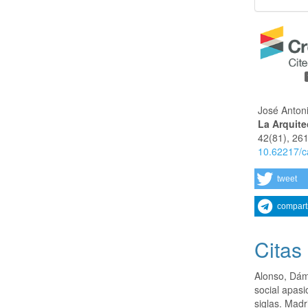
José Anton
La Arquite
42
(81),
261
10.62217/c
tweet
compart
Citas
Alonso, Dám
social apasi
siglas. Mad