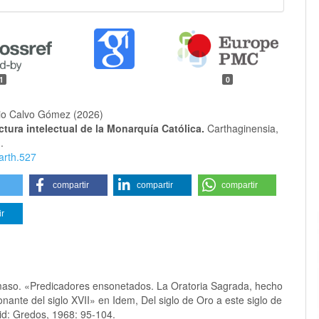
1
0
io Calvo Gómez (2026)
ctura intelectual de la Monarquía Católica.
Carthaginensia,
.
arth.527
compartir
compartir
compartir
ir
aso. «Predicadores ensonetados. La Oratoria Sagrada, hecho
onante del siglo XVII» en Idem, Del siglo de Oro a este siglo de
rid: Gredos, 1968: 95-104.