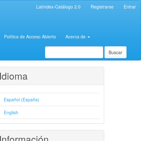
Latíndex-Catálogo 2.0
Registrarse
Entrar
Política de Acceso Abierto
Acerca de
Buscar
Idioma
Español (España)
English
Información