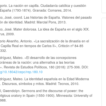
orio. La nación en capilla. Ciudadanía católica y cuestión
n España (1793-1874). Granada: Comares, 2014.
o, José, coord. Las historias de España. Visiones del pasado
ón de identidad. Madrid: Marcial Pons, 2013.
o, José. Mater dolorosa. La idea de España en el siglo XIX.
rus, 2009.
rio Alvariño, Antonio. «La sacralización de la dinastía en el
a Capilla Real en tiempos de Carlos II», Criticón nº 84-85
-332.
dríguez, Mateo. «El desarrollo de las concepciones
áneas de la nación: una alternativa a las teorías
. Revista de Estudios Políticos, 180 (2018): 275-306. DOI:
org/10.18042/cepc/rep.180.10
odríguez, Mateo. La identidad española en la Edad Moderna
. Discursos, símbolos y mitos. Madrid: Tecnos, 2010.
l, Gwendolyn. Sermons and the discourse of power: the
religious oratory in Spain (1550-1900). Minnesota: University of
1988.