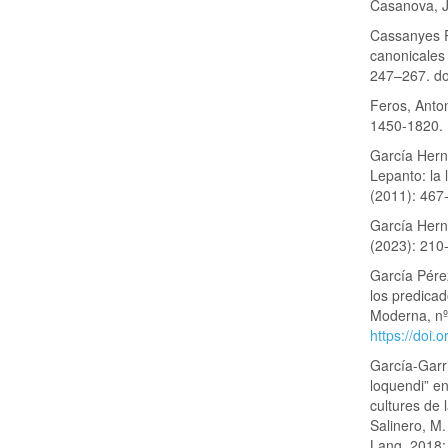
Casanova, Ju
Cassanyes R
canonicales 
247–267. do
Feros, Anto
1450-1820. 
García Herná
Lepanto: la 
(2011): 467
García Herná
(2023): 210
García Pére
los predicad
Moderna, nº
https://doi
García-Garr
loquendi” e
cultures de
Salinero, M
Lang, 2018: