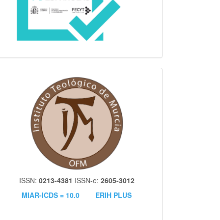
itm
ISSN:
0213-4381
ISSN-e:
2605-3012
MIAR-ICDS = 10.0
ERIH PLUS