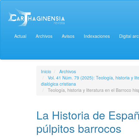
Actual
Archivos
Avisos
Indexaciones
Digital ar
Inicio
Archivos
Vol. 41 Núm. 79 (2025): Teología, historia y l
dialógica cristiana
Teología, historia y literatura en el Barroco hi
La Historia de Espa
púlpitos barrocos