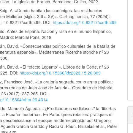
lián. La Iglesia de Franco. Barcelona: Crítica, 2022.
oig, A. «Donde habitan los canónigos: las residencias
en Mallorca (siglos XIII a XV)». Carthaginensia, 77 (2024):
i: 10.62217/carth.499. DOI:
https://doi.org/10.62217/carth.499
nio. Antes de España. Nación y raza en el mundo hispánico,
Madrid: Marcial Pons, 2019.
n, David. «Consecuencias político-culturales de la batalla de
literatura española». Mediterranea Ricerche storiche nº 23
-500.
n, David. «El “efecto Lepanto”». Libros de la Corte, nº 26
-225. DOI:
https://doi.org/10.15366/ldc2023.15.26.009
z, Francisco José. «La oratoria sagrada como arma política:
ores reales de Juan José de Austria». Obradoiro de Historia
 26 (2017): 237-265. DOI:
.org/10.15304/ohm.26.4314
ido, Manuela Águeda. «¿Predicadores sediciosos? la “libertas
n la España moderna». En Paradigmes rebelles: pratiques et
 la désobéissance à l époque moderne dirigido por Gregorio
. Águeda García Garrido y Radu G. Pâun. Bruselas et al., Peter
 399-420 .