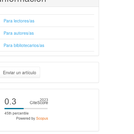
Para lectores/as
Para autores/as
Para bibliotecarios/as
nviar
Enviar un artículo
n
rtículo
Cite
score