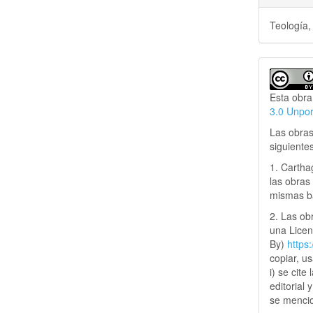
Teología, 
Esta obra
3.0 Unpo
Las obras
siguiente
1. Cartha
las obras 
mismas ba
2. Las obr
una Lice
By)
https
copiar, u
i) se cite
editorial 
se mencio