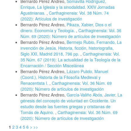
Bernardo Pérez Andreo,
Somavilla Rodríguez,
Enrique, La Iglesia y la sinodalidad. XXIV Jornadas
Agustinianas.
,
Carthaginensia: Vol. 38 Núm. 74
(2022): Artículos de investigación
Bernardo Pérez Andreo,
Pikaza, Xabier, Dios o el
dinero. Economía y Teología.
,
Carthaginensia: Vol. 36
Núm. 69 (2020): Número de artículos de investigación
Bernardo Pérez Andreo,
Bermejo Rubio, Fernando, La
invención de Jesús. Historia, ficción, historiografia,
Siglo XXI, Madrid 2018, 796 pp.
,
Carthaginensia: Vol.
35 Núm. 67 (2019): La actualidad de la Teología de la
Encarnación / Sección Miscelánea
Bernardo Pérez Andreo,
Lázaro Pulido, Manuel
(Coord.), Historia de la Filosofía Medieval y
Renacentista I.
,
Carthaginensia: Vol. 36 Núm. 69
(2020): Número de artículos de investigación
Bernardo Pérez Andreo,
García-Valiño Abós, Javier, La
génesis del concepto de voluntad en Occidente. Un
estudio desde las fuentes griegas y cristianas de
Tomás de Aquino.
,
Carthaginensia: Vol. 36 Núm. 69
(2020): Número de artículos de investigación
1
2
3
4
5
6
>
>>