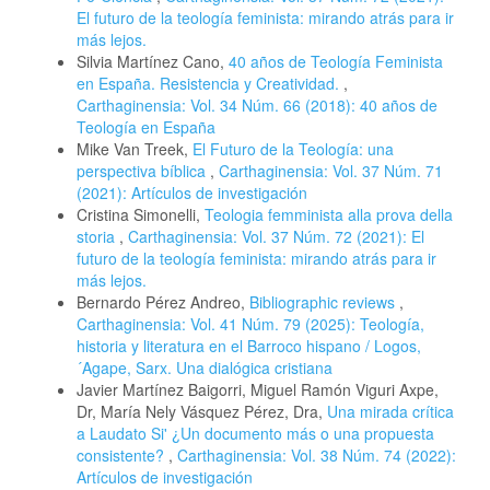
El futuro de la teología feminista: mirando atrás para ir
más lejos.
Silvia Martínez Cano,
40 años de Teología Feminista
en España. Resistencia y Creatividad.
,
Carthaginensia: Vol. 34 Núm. 66 (2018): 40 años de
Teología en España
Mike Van Treek,
El Futuro de la Teología: una
perspectiva bíblica
,
Carthaginensia: Vol. 37 Núm. 71
(2021): Artículos de investigación
Cristina Simonelli,
Teologia femminista alla prova della
storia
,
Carthaginensia: Vol. 37 Núm. 72 (2021): El
futuro de la teología feminista: mirando atrás para ir
más lejos.
Bernardo Pérez Andreo,
Bibliographic reviews
,
Carthaginensia: Vol. 41 Núm. 79 (2025): Teología,
historia y literatura en el Barroco hispano / Logos,
´Agape, Sarx. Una dialógica cristiana
Javier Martínez Baigorri, Miguel Ramón Viguri Axpe,
Dr, María Nely Vásquez Pérez, Dra,
Una mirada crítica
a Laudato Si' ¿Un documento más o una propuesta
consistente?
,
Carthaginensia: Vol. 38 Núm. 74 (2022):
Artículos de investigación