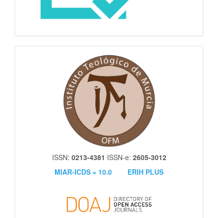
itm
ISSN:
0213-4381
ISSN-e:
2605-3012
MIAR-ICDS = 10.0
ERIH PLUS