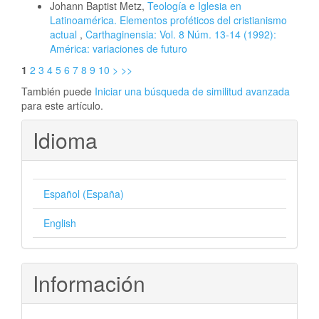
Johann Baptist Metz,
Teología e Iglesia en
Latinoamérica. Elementos proféticos del cristianismo
actual
,
Carthaginensia: Vol. 8 Núm. 13-14 (1992):
América: variaciones de futuro
1
2
3
4
5
6
7
8
9
10
>
>>
También puede
Iniciar una búsqueda de similitud avanzada
para este artículo.
Idioma
Español (España)
English
Información