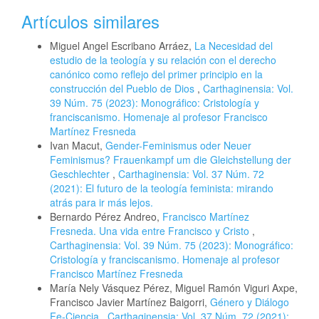
Artículos similares
Miguel Angel Escribano Arráez,
La Necesidad del
estudio de la teología y su relación con el derecho
canónico como reflejo del primer principio en la
construcción del Pueblo de Dios
,
Carthaginensia: Vol.
39 Núm. 75 (2023): Monográfico: Cristología y
franciscanismo. Homenaje al profesor Francisco
Martínez Fresneda
Ivan Macut,
Gender-Feminismus oder Neuer
Feminismus? Frauenkampf um die Gleichstellung der
Geschlechter
,
Carthaginensia: Vol. 37 Núm. 72
(2021): El futuro de la teología feminista: mirando
atrás para ir más lejos.
Bernardo Pérez Andreo,
Francisco Martínez
Fresneda. Una vida entre Francisco y Cristo
,
Carthaginensia: Vol. 39 Núm. 75 (2023): Monográfico:
Cristología y franciscanismo. Homenaje al profesor
Francisco Martínez Fresneda
María Nely Vásquez Pérez, Miguel Ramón Viguri Axpe,
Francisco Javier Martínez Baigorri,
Género y Diálogo
Fe-Ciencia
,
Carthaginensia: Vol. 37 Núm. 72 (2021):