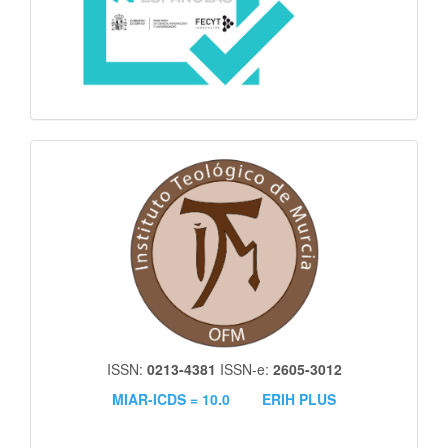
itm
ISSN:
0213-4381
ISSN-e:
2605-3012
MIAR-ICDS = 10.0
ERIH PLUS