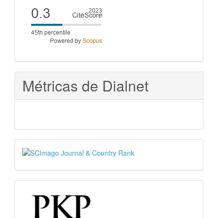
Cite
score
Métricas de Dialnet
SJR
PKP