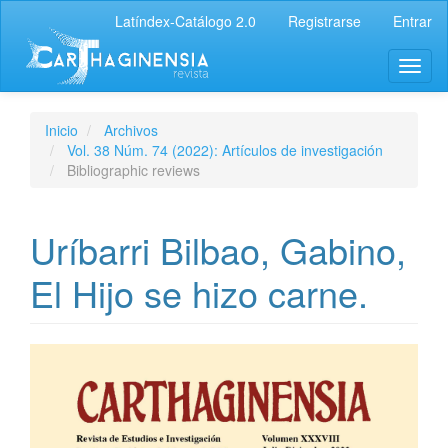
Latíndex-Catálogo 2.0
Registrarse
Entrar
Inicio
Archivos
Vol. 38 Núm. 74 (2022): Artículos de investigación
Bibliographic reviews
Uríbarri Bilbao, Gabino,
El Hijo se hizo carne.