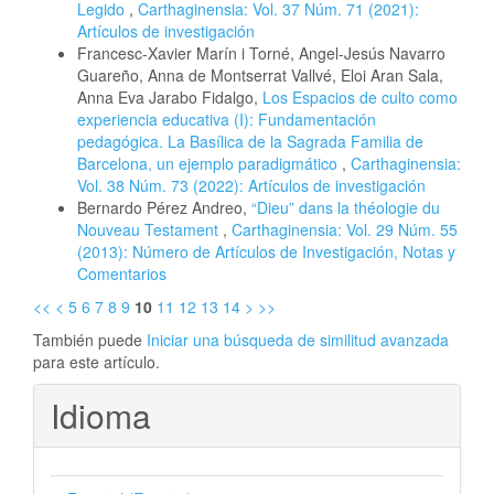
Legido
,
Carthaginensia: Vol. 37 Núm. 71 (2021):
Artículos de investigación
Francesc-Xavier Marín i Torné, Angel-Jesús Navarro
Guareño, Anna de Montserrat Vallvé, Eloi Aran Sala,
Anna Eva Jarabo Fidalgo,
Los Espacios de culto como
experiencia educativa (I): Fundamentación
pedagógica. La Basílica de la Sagrada Familia de
Barcelona, un ejemplo paradigmático
,
Carthaginensia:
Vol. 38 Núm. 73 (2022): Artículos de investigación
Bernardo Pérez Andreo,
“Dieu” dans la théologie du
Nouveau Testament
,
Carthaginensia: Vol. 29 Núm. 55
(2013): Número de Artículos de Investigación, Notas y
Comentarios
<<
<
5
6
7
8
9
10
11
12
13
14
>
>>
También puede
Iniciar una búsqueda de similitud avanzada
para este artículo.
Idioma