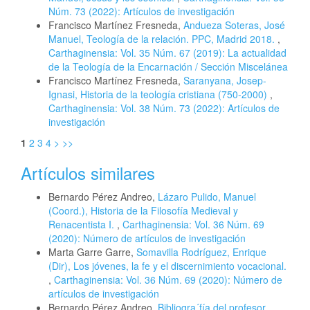
Núm. 73 (2022): Artículos de investigación
Francisco Martínez Fresneda,
Andueza Soteras, José
Manuel, Teología de la relación. PPC, Madrid 2018.
,
Carthaginensia: Vol. 35 Núm. 67 (2019): La actualidad
de la Teología de la Encarnación / Sección Miscelánea
Francisco Martínez Fresneda,
Saranyana, Josep-
Ignasi, Historia de la teología cristiana (750-2000)
,
Carthaginensia: Vol. 38 Núm. 73 (2022): Artículos de
investigación
1
2
3
4
>
>>
Artículos similares
Bernardo Pérez Andreo,
Lázaro Pulido, Manuel
(Coord.), Historia de la Filosofía Medieval y
Renacentista I.
,
Carthaginensia: Vol. 36 Núm. 69
(2020): Número de artículos de investigación
Marta Garre Garre,
Somavilla Rodríguez, Enrique
(Dir), Los jóvenes, la fe y el discernimiento vocacional.
,
Carthaginensia: Vol. 36 Núm. 69 (2020): Número de
artículos de investigación
Bernardo Pérez Andreo,
Bibliogra´fía del profesor