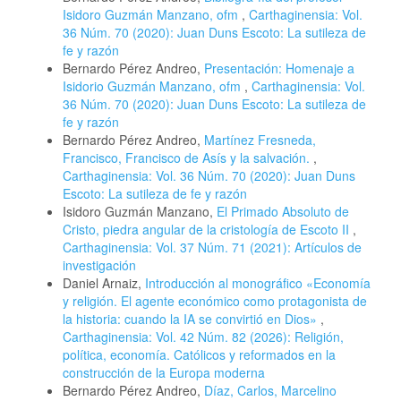
Isidoro Guzmán Manzano, ofm
,
Carthaginensia: Vol.
36 Núm. 70 (2020): Juan Duns Escoto: La sutileza de
fe y razón
Bernardo Pérez Andreo,
Presentación: Homenaje a
Isidorio Guzmán Manzano, ofm
,
Carthaginensia: Vol.
36 Núm. 70 (2020): Juan Duns Escoto: La sutileza de
fe y razón
Bernardo Pérez Andreo,
Martínez Fresneda,
Francisco, Francisco de Asís y la salvación.
,
Carthaginensia: Vol. 36 Núm. 70 (2020): Juan Duns
Escoto: La sutileza de fe y razón
Isidoro Guzmán Manzano,
El Primado Absoluto de
Cristo, piedra angular de la cristología de Escoto II
,
Carthaginensia: Vol. 37 Núm. 71 (2021): Artículos de
investigación
Daniel Arnaiz,
Introducción al monográfico «Economía
y religión. El agente económico como protagonista de
la historia: cuando la IA se convirtió en Dios»
,
Carthaginensia: Vol. 42 Núm. 82 (2026): Religión,
política, economía. Católicos y reformados en la
construcción de la Europa moderna
Bernardo Pérez Andreo,
Díaz, Carlos, Marcelino