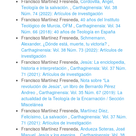
Francisco Martínez Fresneda,
Cordovilla, Ángel,
Teología de la salvación.
,
Carthaginensia: Vol. 38
Núm. 74 (2022): Artículos de investigación
Francisco Martínez Fresneda,
40 años del Instituto
Teológico de Murcia, OFM
,
Carthaginensia: Vol. 34
Núm. 66 (2018): 40 años de Teología en España
Francisco Martínez Fresneda,
Schmemann,
Alexander, ¿Dónde está, muerte, tu victoria?
,
Carthaginensia: Vol. 38 Núm. 73 (2022): Artículos de
investigación
Francisco Martínez Fresneda,
Jesús: La enciclopedia,
historia e interpretación
,
Carthaginensia: Vol. 37 Núm.
71 (2021): Artículos de investigación
Francisco Martínez Fresneda,
Nota sobre "La
revolución de Jesús", un libro de Bernardo Pérez
Andreo
,
Carthaginensia: Vol. 35 Núm. 67 (2019): La
actualidad de la Teología de la Encarnación / Sección
Miscelánea
Francisco Martínez Fresneda,
Martínez Díez,
Felicísimo, La salvación
,
Carthaginensia: Vol. 37 Núm.
71 (2021): Artículos de investigación
Francisco Martínez Fresneda,
Andueza Soteras, José
Manuel, Jesús y los esenios.
,
Carthaginensia: Vol. 38