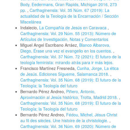
Body, Eedermans, Gran Rapids, Michigan 2016, 273
pp.
,
Carthaginensia: Vol. 35 Núm. 67 (2019): La
actualidad de la Teología de la Encarnación / Sección
Miscelánea
Indalecio,
La Compañía de Jesús en Caravaca
,
Carthaginensia: Vol. 29 Núm. 55 (2013): Número de
Artículos de Investigación, Notas y Comentarios
Miguel Angel Escribano Arráez,
Blanco Albarova,
Diego, Érase una vez el evangelio en los cuentos.
,
Carthaginensia: Vol. 37 Núm. 72 (2021): El futuro de la
teología feminista: mirando atrás para ir más lejos.
Francisco Martínez Fresneda,
Cunha, Jorge, La ética
de Jesús. Ediciones Sígueme, Salamanca 2018.
,
Carthaginensia: Vol. 35 Núm. 68 (2019): El futuro de la
Teología; la Teología del futuro
Bernardo Pérez Andreo,
Piñero, Antonio,
Aproximación al Jesús histórico, Trotta, Madrid 2018.
,
Carthaginensia: Vol. 35 Núm. 68 (2019): El futuro de la
Teología; la Teología del futuro
Bernardo Pérez Andreo,
Fédou, Michel, Jésus Christ
au fil des siècles. Une histoire de la christologie.
,
Carthaginensia: Vol. 36 Núm. 69 (2020): Número de