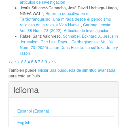
artículos de investigación
Jesús Sánchez-Camacho, José David Urchaga-Litago,
NINFA WATT,
Reforma educativa en el
Tardofranquismo. Una mirada desde el periodismo
religioso de la revista Vida Nueva
,
Carthaginensia:
Vol. 38 Núm. 73 (2022): Artículos de investigación
Rafael Sanz Valdivieso,
Schnabel, Eckhard J., Jesus in
Jerusalem. The Last Days.
,
Carthaginensia: Vol. 36
Núm. 70 (2020): Juan Duns Escoto: La sutileza de fe y
razón
<<
<
1
2
3
4
5
6
7
8
9
>
>>
También puede
Iniciar una búsqueda de similitud avanzada
para este artículo.
Idioma
Español (España)
English