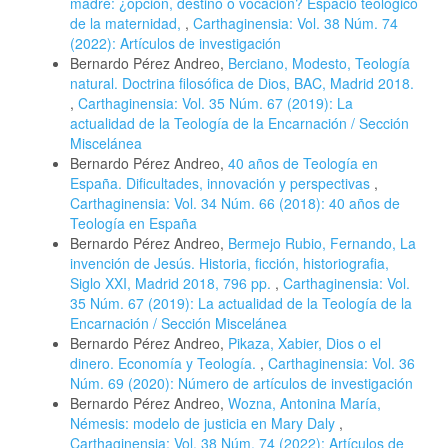
madre: ¿opción, destino o vocación? Espacio teológico
de la maternidad,
,
Carthaginensia: Vol. 38 Núm. 74
(2022): Artículos de investigación
Bernardo Pérez Andreo,
Berciano, Modesto, Teología
natural. Doctrina filosófica de Dios, BAC, Madrid 2018.
,
Carthaginensia: Vol. 35 Núm. 67 (2019): La
actualidad de la Teología de la Encarnación / Sección
Miscelánea
Bernardo Pérez Andreo,
40 años de Teología en
España. Dificultades, innovación y perspectivas
,
Carthaginensia: Vol. 34 Núm. 66 (2018): 40 años de
Teología en España
Bernardo Pérez Andreo,
Bermejo Rubio, Fernando, La
invención de Jesús. Historia, ficción, historiografia,
Siglo XXI, Madrid 2018, 796 pp.
,
Carthaginensia: Vol.
35 Núm. 67 (2019): La actualidad de la Teología de la
Encarnación / Sección Miscelánea
Bernardo Pérez Andreo,
Pikaza, Xabier, Dios o el
dinero. Economía y Teología.
,
Carthaginensia: Vol. 36
Núm. 69 (2020): Número de artículos de investigación
Bernardo Pérez Andreo,
Wozna, Antonina María,
Némesis: modelo de justicia en Mary Daly
,
Carthaginensia: Vol. 38 Núm. 74 (2022): Artículos de