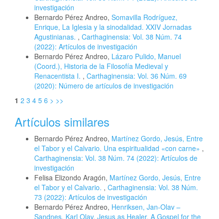
investigación
Bernardo Pérez Andreo,
Somavilla Rodríguez,
Enrique, La Iglesia y la sinodalidad. XXIV Jornadas
Agustinianas.
,
Carthaginensia: Vol. 38 Núm. 74
(2022): Artículos de investigación
Bernardo Pérez Andreo,
Lázaro Pulido, Manuel
(Coord.), Historia de la Filosofía Medieval y
Renacentista I.
,
Carthaginensia: Vol. 36 Núm. 69
(2020): Número de artículos de investigación
1
2
3
4
5
6
>
>>
Artículos similares
Bernardo Pérez Andreo,
Martínez Gordo, Jesús, Entre
el Tabor y el Calvario. Una espiritualidad «con carne»
,
Carthaginensia: Vol. 38 Núm. 74 (2022): Artículos de
investigación
Felisa Elizondo Aragón,
Martínez Gordo, Jesús, Entre
el Tabor y el Calvario.
,
Carthaginensia: Vol. 38 Núm.
73 (2022): Artículos de investigación
Bernardo Pérez Andreo,
Henriksen, Jan-Olav –
Sandnes, Karl Olav, Jesus as Healer. A Gospel for the