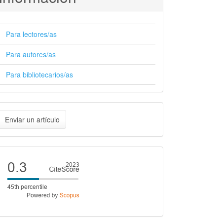
Para lectores/as
Para autores/as
Para bibliotecarios/as
nviar
Enviar un artículo
n
rtículo
Cite
score