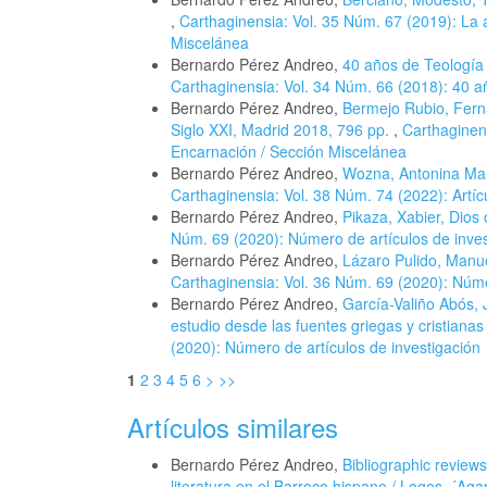
,
Carthaginensia: Vol. 35 Núm. 67 (2019): La 
Miscelánea
Bernardo Pérez Andreo,
40 años de Teología 
Carthaginensia: Vol. 34 Núm. 66 (2018): 40 
Bernardo Pérez Andreo,
Bermejo Rubio, Fernan
Siglo XXI, Madrid 2018, 796 pp.
,
Carthaginens
Encarnación / Sección Miscelánea
Bernardo Pérez Andreo,
Wozna, Antonina Mar
Carthaginensia: Vol. 38 Núm. 74 (2022): Artíc
Bernardo Pérez Andreo,
Pikaza, Xabier, Dios
Núm. 69 (2020): Número de artículos de inves
Bernardo Pérez Andreo,
Lázaro Pulido, Manuel
Carthaginensia: Vol. 36 Núm. 69 (2020): Núme
Bernardo Pérez Andreo,
García-Valiño Abós, 
estudio desde las fuentes griegas y cristian
(2020): Número de artículos de investigación
1
2
3
4
5
6
>
>>
Artículos similares
Bernardo Pérez Andreo,
Bibliographic review
literatura en el Barroco hispano / Logos, ´Aga