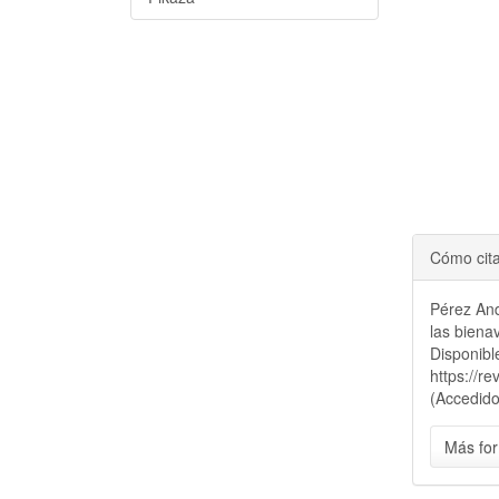
Cómo cit
Pérez And
las biena
Disponibl
https://r
(Accedido
Más for