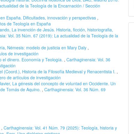
actualidad de la Teología de la Encarnación / Sección
en España. Dificultades, innovación y perspectivas
,
años de Teología en España
do, La invención de Jesús. Historia, ficción, historiografia,
ia: Vol. 35 Núm. 67 (2019): La actualidad de la Teología de la
ía, Némesis: modelo de justicia en Mary Daly
,
ulos de investigación
 o el dinero. Economía y Teología.
,
Carthaginensia: Vol. 36
tigación
 (Coord.), Historia de la Filosofía Medieval y Renacentista I.
,
ro de artículos de investigación
Javier, La génesis del concepto de voluntad en Occidente. Un
as de Tomás de Aquino.
,
Carthaginensia: Vol. 36 Núm. 69
s
,
Carthaginensia: Vol. 41 Núm. 79 (2025): Teología, historia y
pe, Sarx. Una dialógica cristiana