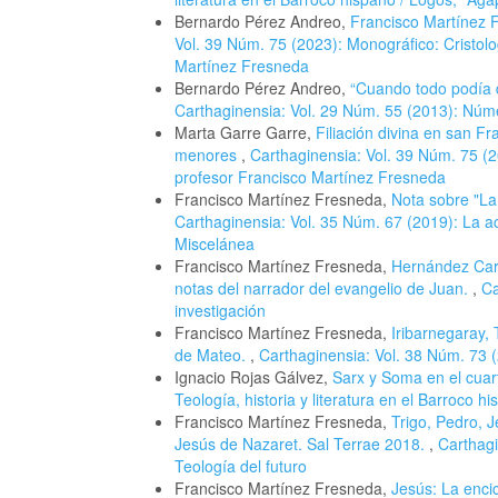
Bernardo Pérez Andreo,
Francisco Martínez F
Vol. 39 Núm. 75 (2023): Monográfico: Cristol
Martínez Fresneda
Bernardo Pérez Andreo,
“Cuando todo podía 
Carthaginensia: Vol. 29 Núm. 55 (2013): Núme
Marta Garre Garre,
Filiación divina en san Fr
menores
,
Carthaginensia: Vol. 39 Núm. 75 (2
profesor Francisco Martínez Fresneda
Francisco Martínez Fresneda,
Nota sobre "La
Carthaginensia: Vol. 35 Núm. 67 (2019): La ac
Miscelánea
Francisco Martínez Fresneda,
Hernández Carr
notas del narrador del evangelio de Juan.
,
Ca
investigación
Francisco Martínez Fresneda,
Iribarnegaray, 
de Mateo.
,
Carthaginensia: Vol. 38 Núm. 73 (
Ignacio Rojas Gálvez,
Sarx y Soma en el cuar
Teología, historia y literatura en el Barroco h
Francisco Martínez Fresneda,
Trigo, Pedro, 
Jesús de Nazaret. Sal Terrae 2018.
,
Carthagi
Teología del futuro
Francisco Martínez Fresneda,
Jesús: La encic