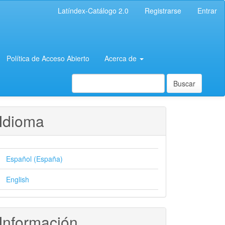
Latíndex-Catálogo 2.0
Registrarse
Entrar
Política de Acceso Abierto
Acerca de
Buscar
Idioma
Español (España)
English
Información