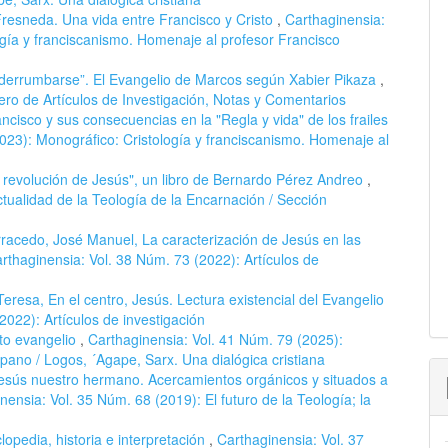
resneda. Una vida entre Francisco y Cristo
,
Carthaginensia:
ogía y franciscanismo. Homenaje al profesor Francisco
derrumbarse”. El Evangelio de Marcos según Xabier Pikaza
,
ro de Artículos de Investigación, Notas y Comentarios
ancisco y sus consecuencias en la "Regla y vida" de los frailes
023): Monográfico: Cristología y franciscanismo. Homenaje al
 revolución de Jesús", un libro de Bernardo Pérez Andreo
,
tualidad de la Teología de la Encarnación / Sección
acedo, José Manuel, La caracterización de Jesús en las
rthaginensia: Vol. 38 Núm. 73 (2022): Artículos de
Teresa, En el centro, Jesús. Lectura existencial del Evangelio
2022): Artículos de investigación
to evangelio
,
Carthaginensia: Vol. 41 Núm. 79 (2025):
ispano / Logos, ´Agape, Sarx. Una dialógica cristiana
Jesús nuestro hermano. Acercamientos orgánicos y situados a
nensia: Vol. 35 Núm. 68 (2019): El futuro de la Teología; la
lopedia, historia e interpretación
,
Carthaginensia: Vol. 37