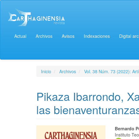
Actual
Archivos
Avisos
Indexaciones
Digital ar
Inicio
Archivos
Vol. 38 Núm. 73 (2022): Artí
Pikaza Ibarrondo, Xa
las bienaventuranza
Bernardo P
Instituto T