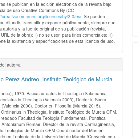
as se publican en la edición electrónica de la revista bajo
ncia de uso Creative Commons By (CC
://creativecommons.
org/licenses/by/3.0/es/.
Se pueden
sar, difundir, transmitir y exponer públicamente, siempre que:
 la autoría y la fuente original de su publicación (revista,
y URL de la obra); ii) no se usen para fines comerciales; iii)
ne la existencia y especificaciones de esta licencia de uso.
del autor/a
do Pérez Andreo,
Instituto Teológico de Murcia
ance), 1970. Baccalaureatus in Theologia (Salamanca
cenciatus in Theologia (Valencia 2003), Doctor in Sacra
 (Valencia 2006), Doctor en Filosofía (Murcia 2015).
 Ordinarius in Theologia, Instituto Teológico de Murcia OFM,
readado Facultad de Teología Fundamental, Pontifica
à Antonianum Romae. Director de la revista Carthaginensia,
tuto Teológico de Murcia OFM Coordinador del Máster
ario en Teología de la Universidad de Murcia (Convenio con