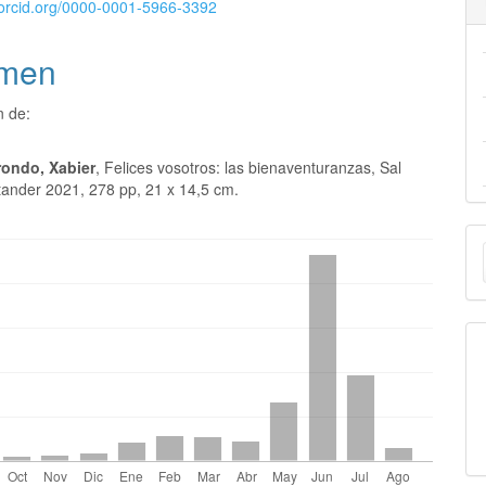
//orcid.org/0000-0001-5966-3392
men
n de:
rondo, Xabier
, Felices vosotros: las bienaventuranzas, Sal
tander 2021, 278 pp, 21 x 14,5 cm.
E
u
a