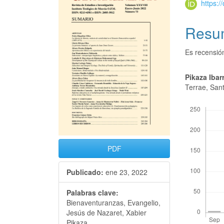
https:
Resu
Es recensió
Pikaza Ibar
Terrae, San
Descargas
PDF
Publicado:
ene 23, 2022
Palabras clave:
Bienaventuranzas, Evangelio,
Jesús de Nazaret, Xabier
Pikaza