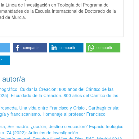
 la Línea de Investigación en Teología del Programa de
umanidades de la Escuela Internacional de Doctorado de la
ad de Murcia.
compartir
compartir
compartir
ir
 autor/a
ográfico: Cuidar la Creación: 800 años del Cántico de las
025): El cuidado de la Creación. 800 años del Cántico de las
resneda. Una vida entre Francisco y Cristo
,
Carthaginensia:
ogía y franciscanismo. Homenaje al profesor Francisco
a, Ser madre: ¿opción, destino o vocación? Espacio teológico
m. 74 (2022): Artículos de investigación
eología natural. Doctrina filosófica de Dios, BAC, Madrid 2018.