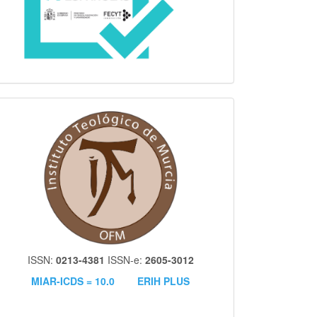
itm
ISSN:
0213-4381
ISSN-e:
2605-3012
MIAR-ICDS = 10.0
ERIH PLUS