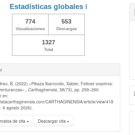
Estadísticas globales
ℹ️
774
553
Visualizaciones
Descargas
1327
Total
ar
reo, B. (2022) «Pikaza Ibarrondo, Xabier, Felices vosotros:
venturanzas».,
Carthaginensia
, 38(73), pp. 259–260.
e en:
evistacarthaginensia.com/CARTHAGINENSIA/article/view/418
: 6 agosto 2026).
matos de cita
Descargar cita