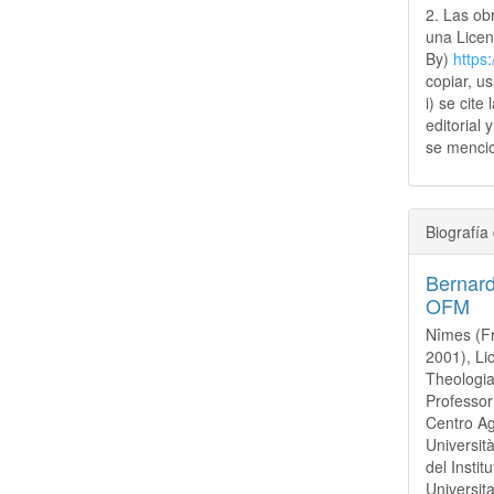
2. Las obr
una Lice
By)
https
copiar, u
i) se cite
editorial 
se mencio
Biografía 
Bernar
OFM
Nîmes (Fr
2001), Li
Theologia
Professor
Centro Ag
Universit
del Insti
Universit