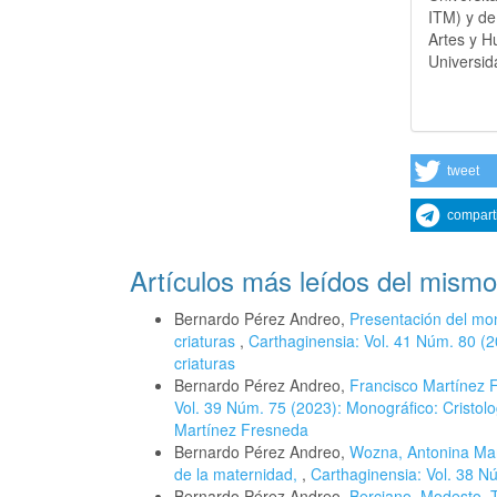
ITM) y de
Artes y H
Universid
tweet
compart
Artículos más leídos del mismo
Bernardo Pérez Andreo,
Presentación del mon
criaturas
,
Carthaginensia: Vol. 41 Núm. 80 (2
criaturas
Bernardo Pérez Andreo,
Francisco Martínez F
Vol. 39 Núm. 75 (2023): Monográfico: Cristol
Martínez Fresneda
Bernardo Pérez Andreo,
Wozna, Antonina Marí
de la maternidad,
,
Carthaginensia: Vol. 38 Nú
Bernardo Pérez Andreo,
Berciano, Modesto, T