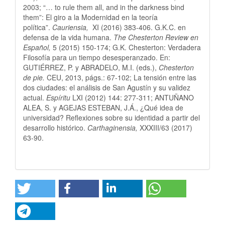
2003; “… to rule them all, and in the darkness bind
them”: El giro a la Modernidad en la teoría
política”.
Cauriensia,
XI (2016) 383-406. G.K.C. en
defensa de la vida humana.
The Chesterton Review en
Español,
5 (2015) 150-174; G.K. Chesterton: Verdadera
Filosofía para un tiempo desesperanzado. En:
GUTIÉRREZ, P. y ABRADELO, M.I. (eds.),
Chesterton
de pie.
CEU, 2013, págs.: 67-102; La tensión entre las
dos ciudades: el análisis de San Agustín y su validez
actual.
Espíritu
LXI (2012) 144: 277-311; ANTUÑANO
ALEA, S. y AGEJAS ESTEBAN, J.Á., ¿Qué idea de
universidad? Reflexiones sobre su identidad a partir del
desarrollo histórico.
Carthaginensia,
XXXIII/63 (2017)
63-90.