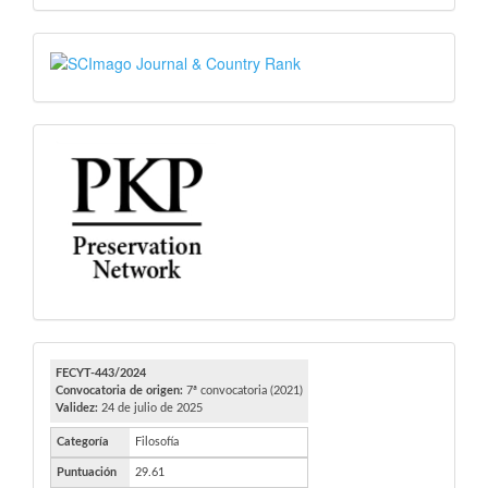
SJR
PKP
FECYT