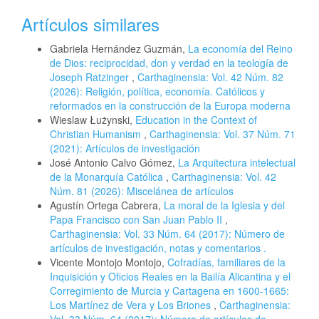
Artículos similares
Gabriela Hernández Guzmán,
La economía del Reino
de Dios: reciprocidad, don y verdad en la teología de
Joseph Ratzinger
,
Carthaginensia: Vol. 42 Núm. 82
(2026): Religión, política, economía. Católicos y
reformados en la construcción de la Europa moderna
Wieslaw Łużynski,
Education in the Context of
Christian Humanism
,
Carthaginensia: Vol. 37 Núm. 71
(2021): Artículos de investigación
José Antonio Calvo Gómez,
La Arquitectura intelectual
de la Monarquía Católica
,
Carthaginensia: Vol. 42
Núm. 81 (2026): Miscelánea de artículos
Agustín Ortega Cabrera,
La moral de la Iglesia y del
Papa Francisco con San Juan Pablo II
,
Carthaginensia: Vol. 33 Núm. 64 (2017): Número de
artículos de investigación, notas y comentarios .
Vicente Montojo Montojo,
Cofradías, familiares de la
Inquisición y Oficios Reales en la Bailía Alicantina y el
Corregimiento de Murcia y Cartagena en 1600-1665:
Los Martínez de Vera y Los Briones
,
Carthaginensia:
Vol. 33 Núm. 64 (2017): Número de artículos de