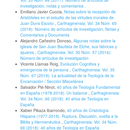
investigación, notas y comentarios .
Emiliano Javier Cuccia,
Notas sobre la recepción de
Aristóteles en el estudio de las virtudes morales de
Juan Duns Escoto
,
Carthaginensia: Vol. 34 Núm. 65
(2018): Número de artículos de investigación, Notas y
Comentarios y Documenta
Alejandro Cañestro Donoso,
Algunas notas sobre la
iglesia de San Juan Bautista de Elche, sus fábricas y
ajuares
,
Carthaginensia: Vol. 30 Núm. 57 (2014):
Número de artículos de investigación
Vicente Llamas Roig,
Evolución Cognitiva y
emergencia de la persona
,
Carthaginensia: Vol. 35
Núm. 67 (2019): La actualidad de la Teología de la
Encarnación / Sección Miscelánea
Salvador Pié-Ninot,
40 años de Teología Fundamental
en España (1978-2018). Un balance
,
Carthaginensia:
Vol. 34 Núm. 66 (2018): 40 años de Teología en
España
Xabier Pikaza Ibarrondo,
40 años de Cristología
Hispana (1977-2018). Ruptura, Discusión, vuelta a la
Biblia y Hermenéutica
,
Carthaginensia: Vol. 34 Núm.
66 (2018): 40 años de Teología en España