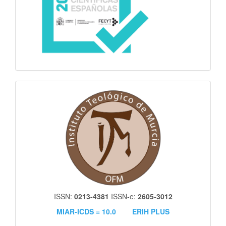
itm
ISSN:
0213-4381
ISSN-e:
2605-3012
MIAR-ICDS = 10.0
ERIH PLUS