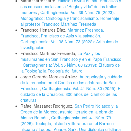
Marta Garre Garre,
Filiación divina en san Francisco y
sus consecuencias en la "Regla y vida" de los frailes
menores
,
Carthaginensia: Vol. 39 Núm. 75 (2023):
Monográfico: Cristología y franciscanismo. Homenaje
al profesor Francisco Martínez Fresneda
Francisco Henares Díaz,
Martínez Fresneda,
Francisco, Francisco de Asís y la salvación.
,
Carthaginensia: Vol. 38 Núm. 73 (2022): Artículos de
investigación
Francisco Martínez Fresneda,
La Paz y los
musulmanes en San Francisco y en el Papa Francisco
,
Carthaginensia: Vol. 35 Núm. 68 (2019): El futuro de
la Teología; la Teología del futuro
Jorge Gerardo Morales Arráez,
Antropología y cuidado
de la creación en el Cántico de las criaturas de San
Francisco
,
Carthaginensia: Vol. 41 Núm. 80 (2025): El
cuidado de la Creación. 800 años del Cántico de las
criaturas
Rafael Massanet Rodríguez,
San Pedro Nolasco y la
Orden de la Merced, asunto literario en la obra de
Alonso Remón
,
Carthaginensia: Vol. 41 Núm. 79
(2025): Teología, historia y literatura en el Barroco
hispano / Logos, ´Agape, Sarx. Una dialógica cristiana