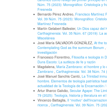
Núm. 75 (2023): Monográfico: Cristología y f
Fresneda
Bernardo Pérez Andreo,
Francisco Martínez F
Vol. 39 Núm. 75 (2023): Monográfico: Cristol
Martínez Fresneda
Martín Gelabert Ballester,
Un Dios capaz del 
Carthaginensia: Vol. 35 Núm. 67 (2019): La ac
Miscelánea
José María SALVADOR-GONZÁLEZ,
At the t
Contemplating God as the summum Bonum
,
investigación
Francesco Fiorentino,
Filosofia e teologia in
Duns Escoto: La sutileza de fe y razón
Magdalena,
María Zambrano: el hombre y lo 
Zambrano
,
Carthaginensia: Vol. 38 Núm. 74 (
José Manuel Sanchis Cantó,
La Trinidad inmu
hombre. Elementos de teología patrística ha
actualidad de la Teología de la Encarnación 
Artur Ilharco Galvão,
Secular Agape: The Limi
79 (2025): Teología, historia y literatura en e
Vincenzo Battaglia,
Il “motivo” dell'Incarnazio
ricerca
,
Carthaginensia: Vol. 39 Núm. 75 (202