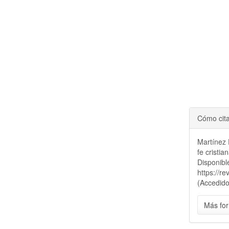
Cómo cit
Martínez 
fe cristia
Disponibl
https://r
(Accedido
Más for