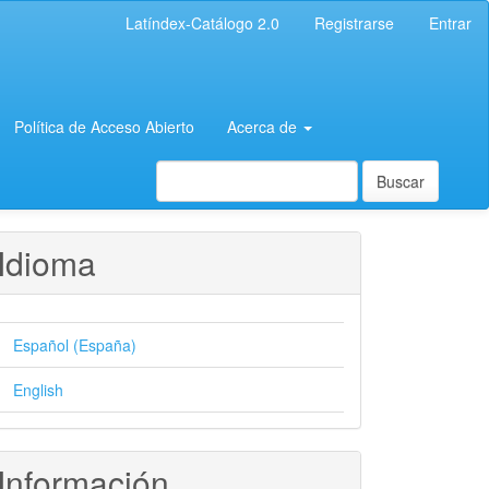
Latíndex-Catálogo 2.0
Registrarse
Entrar
Política de Acceso Abierto
Acerca de
Buscar
Idioma
Español (España)
English
Información