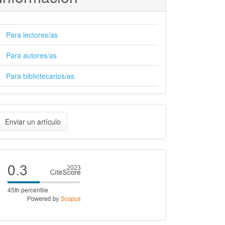
Para lectores/as
Para autores/as
Para bibliotecarios/as
nviar
Enviar un artículo
n
rtículo
Cite
score