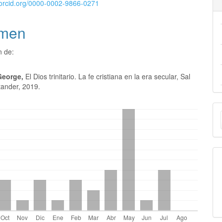
//orcid.org/0000-0002-9866-0271
men
n de:
George,
El Dios trinitario. La fe cristiana en la era secular, Sal
tander, 2019.
E
u
a