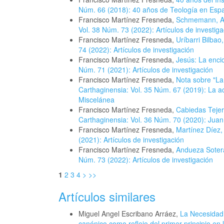
Núm. 66 (2018): 40 años de Teología en Esp
Francisco Martínez Fresneda,
Schmemann, Ale
Vol. 38 Núm. 73 (2022): Artículos de investiga
Francisco Martínez Fresneda,
Uríbarri Bilbao
74 (2022): Artículos de investigación
Francisco Martínez Fresneda,
Jesús: La encic
Núm. 71 (2021): Artículos de investigación
Francisco Martínez Fresneda,
Nota sobre "La
Carthaginensia: Vol. 35 Núm. 67 (2019): La ac
Miscelánea
Francisco Martínez Fresneda,
Cabiedas Tejer
Carthaginensia: Vol. 36 Núm. 70 (2020): Juan
Francisco Martínez Fresneda,
Martínez Díez,
(2021): Artículos de investigación
Francisco Martínez Fresneda,
Andueza Sotera
Núm. 73 (2022): Artículos de investigación
1
2
3
4
>
>>
Artículos similares
Miguel Angel Escribano Arráez,
La Necesidad 
canónico como reflejo del primer principio en