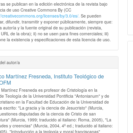
as se publican en la edición electrónica de la revista bajo
ncia de uso Creative Commons By (CC
://creativecommons.
org/licenses/by/3.0/es/.
Se pueden
sar, difundir, transmitir y exponer públicamente, siempre que:
 la autoría y la fuente original de su publicación (revista,
y URL de la obra); ii) no se usen para fines comerciales; iii)
ne la existencia y especificaciones de esta licencia de uso.
del autor/a
co Martínez Fresneda,
Instituto Teológico de
 OFM
 Martínez Fresneda es profesor de Cristología en la
de Teología de la Universidad Pontificia "Antonianum" y de
ristiano en la Facultad de Educación de la Universidad de
 escrito: "La gracia y la ciencia de Jesucristo" (Murcia,
uestiones disputadas de la ciencia de Cristo de san
ura" (Murcia, 1999; traducido al italiano: Roma, 2005), "La
udes y creencias" (Murcia, 2004, 4ª ed.; traducido al italiano:
05), "Introducción a la teología y moral franciscanas"