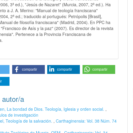
2006, 3ª ed.), "Jesús de Nazaret" (Murcia, 2007, 2ª ed.). Ha
unto a J. A. Merino: "Manual de teología franciscana"
004, 2ª ed.; traducido al portugués: Petrópolis [Brasil],
Manual de filosofía franciscana" (Madrid, 2004). En PPC ha
"Francisco de Asís y la paz" (2007). Es director de la revista
nensia". Pertenece a la Provincia Franciscana de
a.
compartir
compartir
compartir
ir
 autor/a
en, La bondad de Dios. Teología, Iglesia y orden social.
,
ulos de investigación
el, Teología de la salvación.
,
Carthaginensia: Vol. 38 Núm. 74
stituto Teológico de Murcia, OFM
,
Carthaginensia: Vol. 34