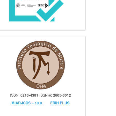
itm
ISSN:
0213-4381
ISSN-e:
2605-3012
MIAR-ICDS = 10.0
ERIH PLUS