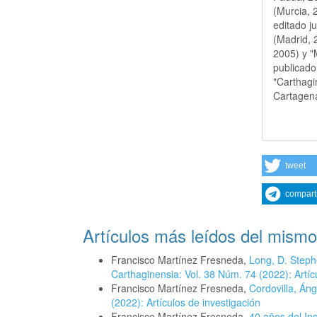
(Murcia, 
editado j
(Madrid, 2
2005) y "
publicado 
"Carthagi
Cartagen
tweet
compart
Artículos más leídos del mismo
Francisco Martínez Fresneda,
Long, D. Steph
Carthaginensia: Vol. 38 Núm. 74 (2022): Artíc
Francisco Martínez Fresneda,
Cordovilla, Áng
(2022): Artículos de investigación
Francisco Martínez Fresneda,
40 años del In