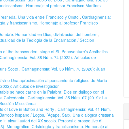
ranciscanismo. Homenaje al profesor Francisco Martínez
resneda. Una vida entre Francisco y Cristo
,
Carthaginensia:
ogía y franciscanismo. Homenaje al profesor Francisco
Hombre. Humanidad en Dios, divinización del hombre
,
tualidad de la Teología de la Encarnación / Sección
op of the transcendent stage of St. Bonaventure’s Aesthetics.
Carthaginensia: Vol. 38 Núm. 74 (2022): Artículos de
 Duns Scoto
,
Carthaginensia: Vol. 36 Núm. 70 (2020): Juan
divino Una aproximación al pensamiento religioso de María
2022): Artículos de investigación
table se hace carne en la Palabra: Dios en diálogo con el
sta Calcedonia
,
Carthaginensia: Vol. 35 Núm. 67 (2019): La
/ Sección Miscelánea
ts of Love in Botton and Rorty
,
Carthaginensia: Vol. 41 Núm.
l Barroco hispano / Logos, ´Agape, Sarx. Una dialógica cristiana
ne in alcuni autori del XX secolo. Percorsi e prospettive di
3): Monográfico: Cristología y franciscanismo. Homenaje al