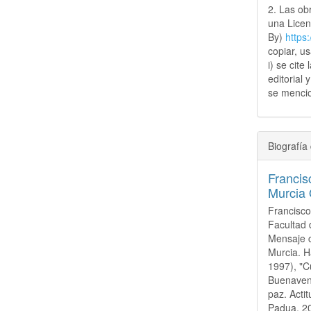
2. Las obr
una Lice
By)
https
copiar, u
i) se cite
editorial 
se mencio
Biografía 
Francis
Murcia
Francisco
Facultad 
Mensaje c
Murcia. Ha
1997), "C
Buenavent
paz. Actit
Padua, 20