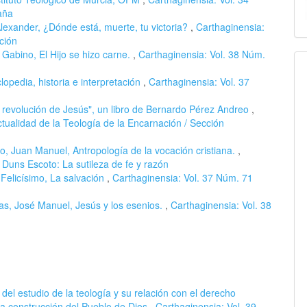
aña
xander, ¿Dónde está, muerte, tu victoria?
,
Carthaginensia:
ción
, Gabino, El Hijo se hizo carne.
,
Carthaginensia: Vol. 38 Núm.
lopedia, historia e interpretación
,
Carthaginensia: Vol. 37
 revolución de Jesús", un libro de Bernardo Pérez Andreo
,
tualidad de la Teología de la Encarnación / Sección
o, Juan Manuel, Antropología de la vocación cristiana.
,
 Duns Escoto: La sutileza de fe y razón
 Felicísimo, La salvación
,
Carthaginensia: Vol. 37 Núm. 71
s, José Manuel, Jesús y los esenios.
,
Carthaginensia: Vol. 38
del estudio de la teología y su relación con el derecho
 la construcción del Pueblo de Dios
,
Carthaginensia: Vol. 39