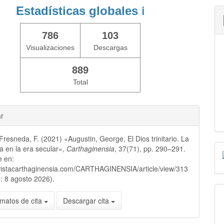
Estadísticas globales
ℹ️
786
103
Visualizaciones
Descargas
889
Total
ar
Fresneda, F. (2021) «Augustin, George, El Dios trinitario. La
na en la era secular»,
Carthaginensia
, 37(71), pp. 290–291.
e en:
evistacarthaginensia.com/CARTHAGINENSIA/article/view/313
: 8 agosto 2026).
matos de cita
Descargar cita