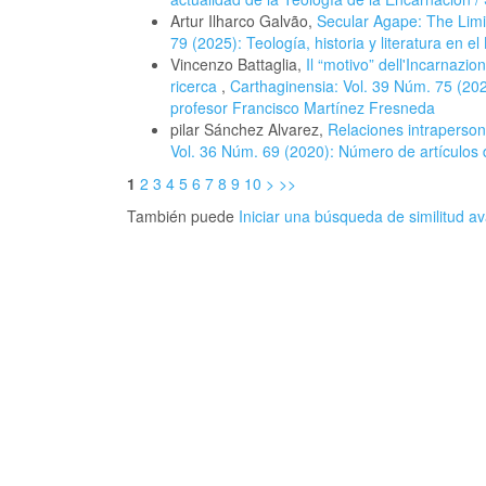
Artur Ilharco Galvão,
Secular Agape: The Limi
79 (2025): Teología, historia y literatura en e
Vincenzo Battaglia,
Il “motivo” dell'Incarnazio
ricerca
,
Carthaginensia: Vol. 39 Núm. 75 (202
profesor Francisco Martínez Fresneda
pilar Sánchez Alvarez,
Relaciones intraperson
Vol. 36 Núm. 69 (2020): Número de artículos 
1
2
3
4
5
6
7
8
9
10
>
>>
También puede
Iniciar una búsqueda de similitud 