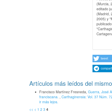
(Murcia, 
editado j
(Madrid, 2
2005) y "
publicado 
"Carthagi
Cartagen
tweet
compart
Artículos más leídos del mismo
Francisco Martínez Fresneda,
Guerra, José A
franciscana.
,
Carthaginensia: Vol. 37 Núm. 72 
ir más lejos.
<<
<
1
2
3
4