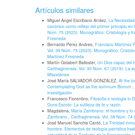
Artículos similares
Miguel Angel Escribano Arráez,
La Necesidad 
canónico como reflejo del primer principio en
Núm. 75 (2023): Monográfico: Cristología y f
Fresneda
Bernardo Pérez Andreo,
Francisco Martínez F
Vol. 39 Núm. 75 (2023): Monográfico: Cristol
Martínez Fresneda
Martín Gelabert Ballester,
Un Dios capaz del 
Carthaginensia: Vol. 35 Núm. 67 (2019): La ac
Miscelánea
José María SALVADOR-GONZÁLEZ,
At the t
Contemplating God as the summum Bonum
,
investigación
Francesco Fiorentino,
Filosofia e teologia in
Duns Escoto: La sutileza de fe y razón
Magdalena,
María Zambrano: el hombre y lo 
Zambrano
,
Carthaginensia: Vol. 38 Núm. 74 (
José Manuel Sanchis Cantó,
La Trinidad inmu
hombre. Elementos de teología patrística ha
actualidad de la Teología de la Encarnación 