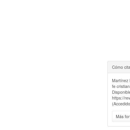
Cómo cit
Martínez 
fe cristia
Disponibl
https://r
(Accedido
Más for