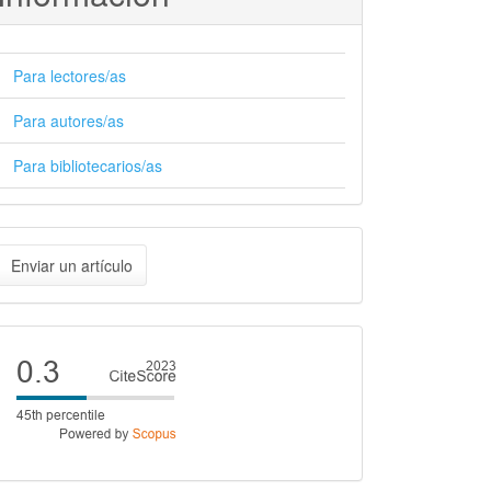
Para lectores/as
Para autores/as
Para bibliotecarios/as
nviar
Enviar un artículo
n
rtículo
Cite
score