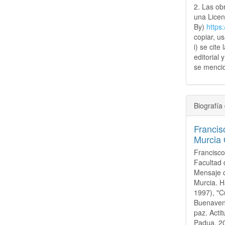
2. Las obr
una Lice
By)
https
copiar, u
i) se cite
editorial 
se mencio
Biografía 
Francis
Murcia
Francisco
Facultad 
Mensaje c
Murcia. Ha
1997), "C
Buenavent
paz. Actit
Padua, 20