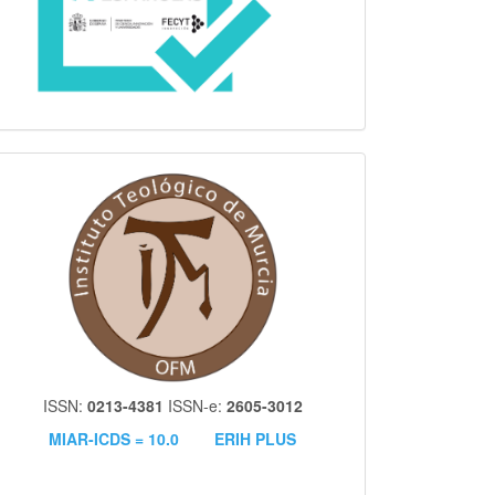
itm
ISSN:
0213-4381
ISSN-e:
2605-3012
MIAR-ICDS = 10.0
ERIH PLUS