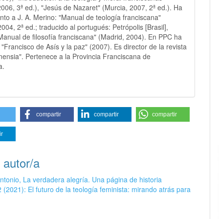
2006, 3ª ed.), "Jesús de Nazaret" (Murcia, 2007, 2ª ed.). Ha
unto a J. A. Merino: "Manual de teología franciscana"
004, 2ª ed.; traducido al portugués: Petrópolis [Brasil],
Manual de filosofía franciscana" (Madrid, 2004). En PPC ha
"Francisco de Asís y la paz" (2007). Es director de la revista
nensia". Pertenece a la Provincia Franciscana de
a.
compartir
compartir
compartir
ir
 autor/a
ntonio, La verdadera alegría. Una página de historia
(2021): El futuro de la teología feminista: mirando atrás para