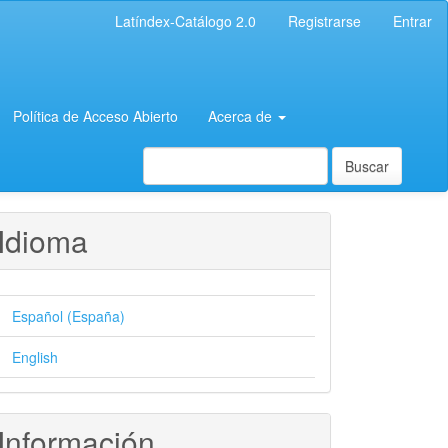
Latíndex-Catálogo 2.0
Registrarse
Entrar
Política de Acceso Abierto
Acerca de
Buscar
Idioma
Español (España)
English
Información