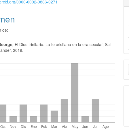
//orcid.org/0000-0002-9866-0271
men
n de:
George,
El Dios trinitario. La fe cristiana en la era secular, Sal
tander, 2019.
E
u
a