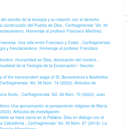
del estudio de la teología y su relación con el derecho
 la construcción del Pueblo de Dios
,
Carthaginensia: Vol. 39
ranciscanismo. Homenaje al profesor Francisco Martínez
resneda. Una vida entre Francisco y Cristo
,
Carthaginensia:
ogía y franciscanismo. Homenaje al profesor Francisco
Hombre. Humanidad en Dios, divinización del hombre
,
tualidad de la Teología de la Encarnación / Sección
op of the transcendent stage of St. Bonaventure’s Aesthetics.
Carthaginensia: Vol. 38 Núm. 74 (2022): Artículos de
 Duns Scoto
,
Carthaginensia: Vol. 36 Núm. 70 (2020): Juan
divino Una aproximación al pensamiento religioso de María
2022): Artículos de investigación
table se hace carne en la Palabra: Dios en diálogo con el
sta Calcedonia
,
Carthaginensia: Vol. 35 Núm. 67 (2019): La
/ Sección Miscelánea