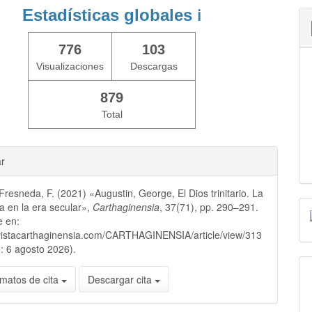
Estadísticas globales
ℹ️
776
103
Visualizaciones
Descargas
879
Total
ar
Fresneda, F. (2021) «Augustin, George, El Dios trinitario. La
na en la era secular»,
Carthaginensia
, 37(71), pp. 290–291.
e en:
evistacarthaginensia.com/CARTHAGINENSIA/article/view/313
: 6 agosto 2026).
matos de cita
Descargar cita