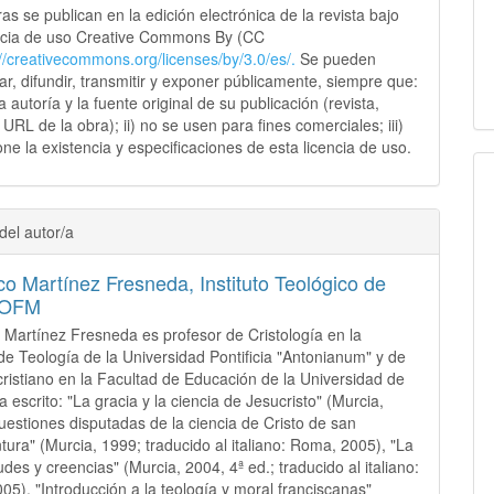
as se publican en la edición electrónica de la revista bajo
ncia de uso Creative Commons By (CC
://creativecommons.
org/licenses/by/3.0/es/.
Se pueden
sar, difundir, transmitir y exponer públicamente, siempre que:
 la autoría y la fuente original de su publicación (revista,
y URL de la obra); ii) no se usen para fines comerciales; iii)
ne la existencia y especificaciones de esta licencia de uso.
del autor/a
co Martínez Fresneda,
Instituto Teológico de
 OFM
 Martínez Fresneda es profesor de Cristología en la
de Teología de la Universidad Pontificia "Antonianum" y de
ristiano en la Facultad de Educación de la Universidad de
 escrito: "La gracia y la ciencia de Jesucristo" (Murcia,
uestiones disputadas de la ciencia de Cristo de san
ura" (Murcia, 1999; traducido al italiano: Roma, 2005), "La
udes y creencias" (Murcia, 2004, 4ª ed.; traducido al italiano:
05), "Introducción a la teología y moral franciscanas"