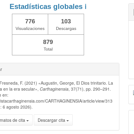
Estadísticas globales
ℹ️
776
103
Visualizaciones
Descargas
879
Total
ar
Fresneda, F. (2021) «Augustin, George, El Dios trinitario. La
na en la era secular»,
Carthaginensia
, 37(71), pp. 290–291.
e en:
evistacarthaginensia.com/CARTHAGINENSIA/article/view/313
: 6 agosto 2026).
matos de cita
Descargar cita