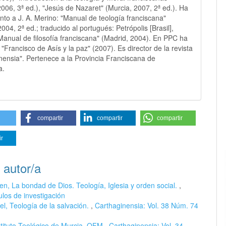
2006, 3ª ed.), "Jesús de Nazaret" (Murcia, 2007, 2ª ed.). Ha
unto a J. A. Merino: "Manual de teología franciscana"
004, 2ª ed.; traducido al portugués: Petrópolis [Brasil],
Manual de filosofía franciscana" (Madrid, 2004). En PPC ha
"Francisco de Asís y la paz" (2007). Es director de la revista
nensia". Pertenece a la Provincia Franciscana de
a.
compartir
compartir
compartir
ir
 autor/a
en, La bondad de Dios. Teología, Iglesia y orden social.
,
ulos de investigación
el, Teología de la salvación.
,
Carthaginensia: Vol. 38 Núm. 74
stituto Teológico de Murcia, OFM
,
Carthaginensia: Vol. 34