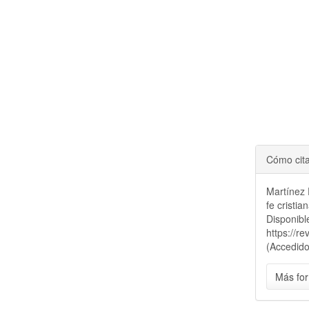
Cómo cit
Martínez 
fe cristia
Disponibl
https://r
(Accedido
Más for