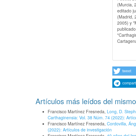
(Murcia, 
editado j
(Madrid, 2
2005) y "
publicado 
"Carthagi
Cartagen
tweet
compart
Artículos más leídos del mismo
Francisco Martínez Fresneda,
Long, D. Steph
Carthaginensia: Vol. 38 Núm. 74 (2022): Artíc
Francisco Martínez Fresneda,
Cordovilla, Áng
(2022): Artículos de investigación
Francisco Martínez Fresneda,
40 años del In