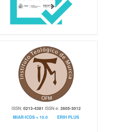
itm
ISSN:
0213-4381
ISSN-e:
2605-3012
MIAR-ICDS = 10.0
ERIH PLUS