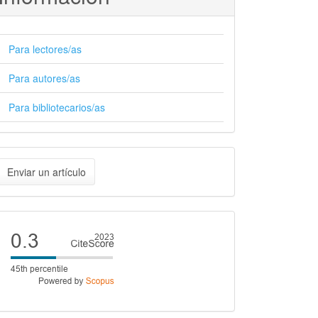
Para lectores/as
Para autores/as
Para bibliotecarios/as
nviar
Enviar un artículo
n
rtículo
Cite
score