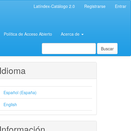
Latíndex-Catálogo 2.0
Registrarse
Entrar
Política de Acceso Abierto
Acerca de
Buscar
Idioma
Español (España)
English
Información