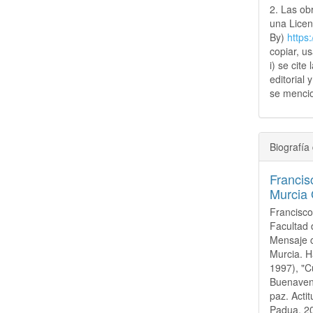
2. Las obr
una Lice
By)
https
copiar, u
i) se cite
editorial 
se mencio
Biografía 
Francis
Murcia
Francisco
Facultad 
Mensaje c
Murcia. Ha
1997), "C
Buenavent
paz. Actit
Padua, 20