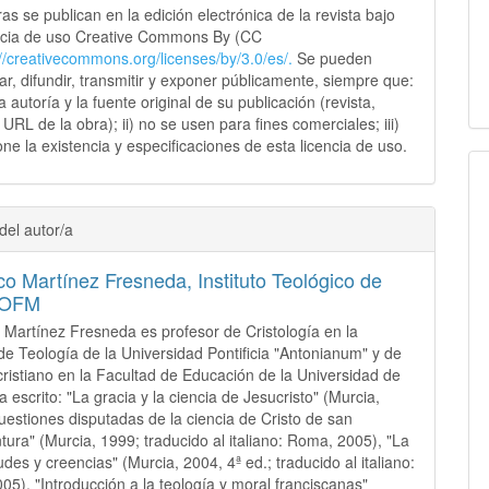
as se publican en la edición electrónica de la revista bajo
ncia de uso Creative Commons By (CC
://creativecommons.
org/licenses/by/3.0/es/.
Se pueden
sar, difundir, transmitir y exponer públicamente, siempre que:
 la autoría y la fuente original de su publicación (revista,
y URL de la obra); ii) no se usen para fines comerciales; iii)
ne la existencia y especificaciones de esta licencia de uso.
del autor/a
co Martínez Fresneda,
Instituto Teológico de
 OFM
 Martínez Fresneda es profesor de Cristología en la
de Teología de la Universidad Pontificia "Antonianum" y de
ristiano en la Facultad de Educación de la Universidad de
 escrito: "La gracia y la ciencia de Jesucristo" (Murcia,
uestiones disputadas de la ciencia de Cristo de san
ura" (Murcia, 1999; traducido al italiano: Roma, 2005), "La
udes y creencias" (Murcia, 2004, 4ª ed.; traducido al italiano:
05), "Introducción a la teología y moral franciscanas"