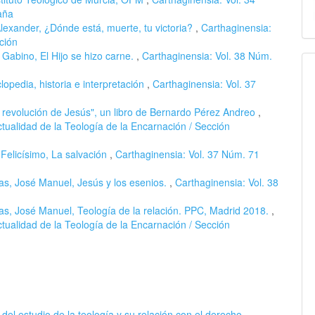
aña
xander, ¿Dónde está, muerte, tu victoria?
,
Carthaginensia:
ción
, Gabino, El Hijo se hizo carne.
,
Carthaginensia: Vol. 38 Núm.
lopedia, historia e interpretación
,
Carthaginensia: Vol. 37
 revolución de Jesús", un libro de Bernardo Pérez Andreo
,
tualidad de la Teología de la Encarnación / Sección
 Felicísimo, La salvación
,
Carthaginensia: Vol. 37 Núm. 71
s, José Manuel, Jesús y los esenios.
,
Carthaginensia: Vol. 38
s, José Manuel, Teología de la relación. PPC, Madrid 2018.
,
tualidad de la Teología de la Encarnación / Sección
del estudio de la teología y su relación con el derecho