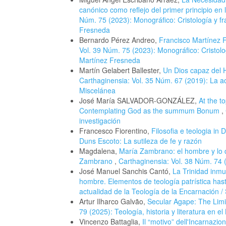
canónico como reflejo del primer principio en
Núm. 75 (2023): Monográfico: Cristología y f
Fresneda
Bernardo Pérez Andreo,
Francisco Martínez F
Vol. 39 Núm. 75 (2023): Monográfico: Cristol
Martínez Fresneda
Martín Gelabert Ballester,
Un Dios capaz del 
Carthaginensia: Vol. 35 Núm. 67 (2019): La ac
Miscelánea
José María SALVADOR-GONZÁLEZ,
At the t
Contemplating God as the summum Bonum
,
investigación
Francesco Fiorentino,
Filosofia e teologia in
Duns Escoto: La sutileza de fe y razón
Magdalena,
María Zambrano: el hombre y lo 
Zambrano
,
Carthaginensia: Vol. 38 Núm. 74 (
José Manuel Sanchis Cantó,
La Trinidad inmu
hombre. Elementos de teología patrística ha
actualidad de la Teología de la Encarnación 
Artur Ilharco Galvão,
Secular Agape: The Limi
79 (2025): Teología, historia y literatura en e
Vincenzo Battaglia,
Il “motivo” dell'Incarnazio