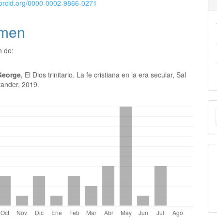
//orcid.org/0000-0002-9866-0271
men
n de:
George,
El Dios trinitario. La fe cristiana en la era secular, Sal
tander, 2019.
E
u
a