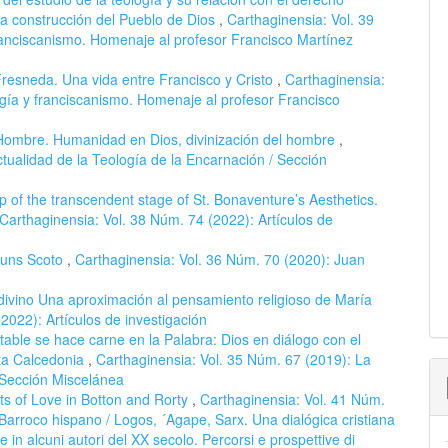
 la construcción del Pueblo de Dios
,
Carthaginensia: Vol. 39
ranciscanismo. Homenaje al profesor Francisco Martínez
resneda. Una vida entre Francisco y Cristo
,
Carthaginensia:
ogía y franciscanismo. Homenaje al profesor Francisco
Hombre. Humanidad en Dios, divinización del hombre
,
tualidad de la Teología de la Encarnación / Sección
op of the transcendent stage of St. Bonaventure’s Aesthetics.
Carthaginensia: Vol. 38 Núm. 74 (2022): Artículos de
 Duns Scoto
,
Carthaginensia: Vol. 36 Núm. 70 (2020): Juan
divino Una aproximación al pensamiento religioso de María
2022): Artículos de investigación
table se hace carne en la Palabra: Dios en diálogo con el
sta Calcedonia
,
Carthaginensia: Vol. 35 Núm. 67 (2019): La
/ Sección Miscelánea
ts of Love in Botton and Rorty
,
Carthaginensia: Vol. 41 Núm.
l Barroco hispano / Logos, ´Agape, Sarx. Una dialógica cristiana
ne in alcuni autori del XX secolo. Percorsi e prospettive di