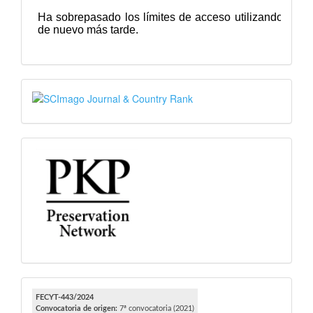
SJR
PKP
FECYT