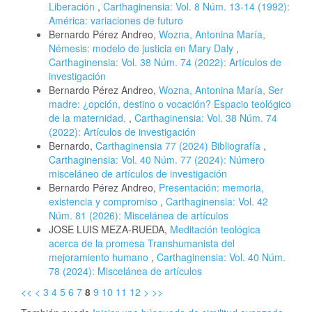
Liberación
,
Carthaginensia: Vol. 8 Núm. 13-14 (1992):
América: variaciones de futuro
Bernardo Pérez Andreo,
Wozna, Antonina María,
Némesis: modelo de justicia en Mary Daly
,
Carthaginensia: Vol. 38 Núm. 74 (2022): Artículos de
investigación
Bernardo Pérez Andreo,
Wozna, Antonina María, Ser
madre: ¿opción, destino o vocación? Espacio teológico
de la maternidad,
,
Carthaginensia: Vol. 38 Núm. 74
(2022): Artículos de investigación
Bernardo,
Carthaginensia 77 (2024) Bibliografía
,
Carthaginensia: Vol. 40 Núm. 77 (2024): Número
misceláneo de artículos de investigación
Bernardo Pérez Andreo,
Presentación: memoria,
existencia y compromiso
,
Carthaginensia: Vol. 42
Núm. 81 (2026): Miscelánea de artículos
JOSE LUIS MEZA-RUEDA,
Meditación teológica
acerca de la promesa Transhumanista del
mejoramiento humano
,
Carthaginensia: Vol. 40 Núm.
78 (2024): Miscelánea de artículos
<<
<
3
4
5
6
7
8
9
10
11
12
>
>>