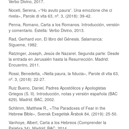
Verbo Divino, 2017.
Noceti, Serena, «“Ho avuto paura”. Una emozione che ci
rivela», Parole di vita 63, nº. 3, (2018): 39-42.
Penna, Romano, Carta a los Romanos. Introducción, versión
y comentario. Estella: Verbo Divino, 2013.
Rad, Gerhard von, El libro del Génesis. Salamanca:
Sígueme, 1982.
Ratzinger, Joseph, Jesús de Nazaret. Segunda parte: Desde
la entrada en Jerusalén hasta la Resurrección. Madrid:
Encuentro, 2011.
Rossi, Benedetta, «Nella paura, la fiducia», Parole di vita 63,
nº. 3, (2018): 22-27.
Ruiz Bueno, Daniel, Padres Apostólicos y Apologistas
Griegos (S. II). Introducción, notas y versión española (BAC
629). Madrid: BAC, 2002.
Schlimm, Matthew R., «The Paradoxes of Fear in the
Hebrew Bible», Svensk Exegetisk Årsbok 84, (2019): 25-50.
Vanhoye, Albert, Carta a los Hebreos (Comprender la
Palabra 34). Madrid: BAC, 2014.