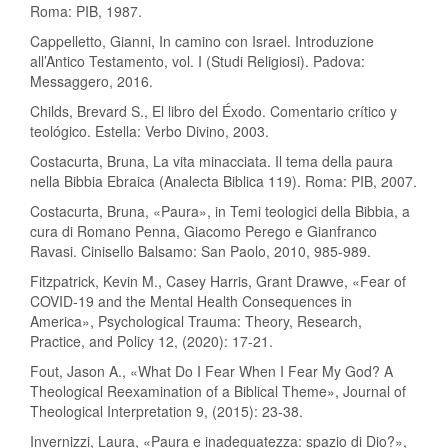
Roma: PIB, 1987.
Cappelletto, Gianni, In camino con Israel. Introduzione
all’Antico Testamento, vol. I (Studi Religiosi). Padova:
Messaggero, 2016.
Childs, Brevard S., El libro del Éxodo. Comentario crítico y
teológico. Estella: Verbo Divino, 2003.
Costacurta, Bruna, La vita minacciata. Il tema della paura
nella Bibbia Ebraica (Analecta Biblica 119). Roma: PIB, 2007.
Costacurta, Bruna, «Paura», in Temi teologici della Bibbia, a
cura di Romano Penna, Giacomo Perego e Gianfranco
Ravasi. Cinisello Balsamo: San Paolo, 2010, 985-989.
Fitzpatrick, Kevin M., Casey Harris, Grant Drawve, «Fear of
COVID-19 and the Mental Health Consequences in
America», Psychological Trauma: Theory, Research,
Practice, and Policy 12, (2020): 17-21.
Fout, Jason A., «What Do I Fear When I Fear My God? A
Theological Reexamination of a Biblical Theme», Journal of
Theological Interpretation 9, (2015): 23-38.
Invernizzi, Laura, «Paura e inadeguatezza: spazio di Dio?»,