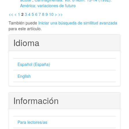
América: variaciones de futuro
<<
<
1
2
3
4
5
6
7
8
9
10
>
>>
También puede
Iniciar una búsqueda de similitud avanzada
para este artículo.
Idioma
Español (España)
English
Información
Para lectores/as