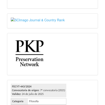
SJR
PKP
FECYT