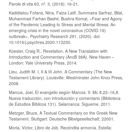
Parole di vita 63, nº. 3, (2018): 16-21.
Kadidiatou Fofana, Nina, Faiza Latif, Summaira Sarfraz, Bilal,
Muhammad Farhan Bashir, Bushra Komal, «Fear and Agony
of the Pandemic Leading to Stress and Mental Illness: An
emerging crisis in the novel coronavirus (COVID-19)
outbreak», Psychiatry Research 291, (2020). doi:
10.1016/j.psychres.2020.113230.
Koester, Craig R., Revelation. A New Translation with
Introduction and Commentary (AncB 38A). New Haven –
London: Yale University Press, 2014.
Lieu, Judith M. I, II & III John. A Commentary (The New
Testament Library). Louisville: Westminster John Knox Press,
2008.
Marcus, Joel, El evangelio según Marcos. II: Mc 8,22–16,8.
Nueva traducción, con introducción y comentario (Biblioteca
de Estudios Bíblicos 131). Salamanca: Sígueme, 2011.
Metzger, Bruce, A Textual Commentary on the Greek New
Testament. Stuttgart: Deutsche Bibelgesellschaft, 22001.
Morla, Víctor, Libro de Job. Recóndita armonía. Estella: