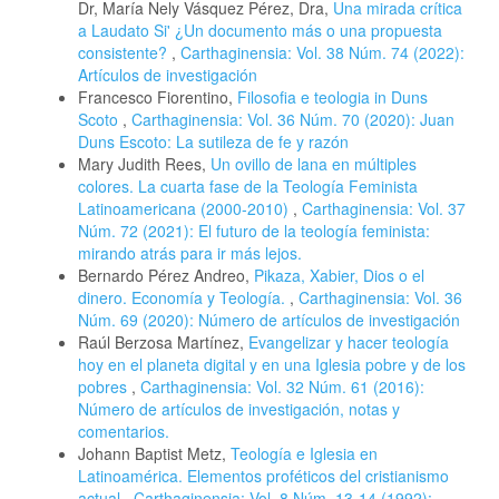
Dr, María Nely Vásquez Pérez, Dra,
Una mirada crítica
a Laudato Si' ¿Un documento más o una propuesta
consistente?
,
Carthaginensia: Vol. 38 Núm. 74 (2022):
Artículos de investigación
Francesco Fiorentino,
Filosofia e teologia in Duns
Scoto
,
Carthaginensia: Vol. 36 Núm. 70 (2020): Juan
Duns Escoto: La sutileza de fe y razón
Mary Judith Rees,
Un ovillo de lana en múltiples
colores. La cuarta fase de la Teología Feminista
Latinoamericana (2000-2010)
,
Carthaginensia: Vol. 37
Núm. 72 (2021): El futuro de la teología feminista:
mirando atrás para ir más lejos.
Bernardo Pérez Andreo,
Pikaza, Xabier, Dios o el
dinero. Economía y Teología.
,
Carthaginensia: Vol. 36
Núm. 69 (2020): Número de artículos de investigación
Raúl Berzosa Martínez,
Evangelizar y hacer teología
hoy en el planeta digital y en una Iglesia pobre y de los
pobres
,
Carthaginensia: Vol. 32 Núm. 61 (2016):
Número de artículos de investigación, notas y
comentarios.
Johann Baptist Metz,
Teología e Iglesia en
Latinoamérica. Elementos proféticos del cristianismo
actual
,
Carthaginensia: Vol. 8 Núm. 13-14 (1992):