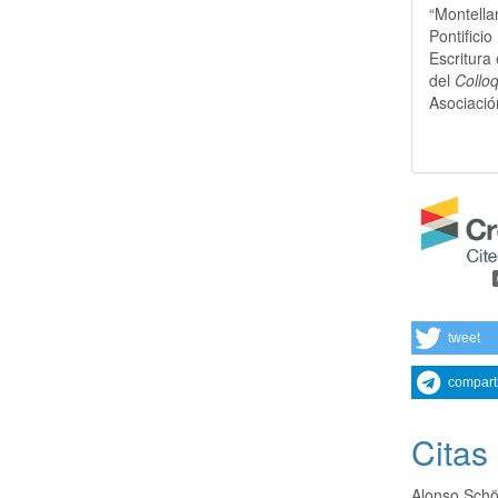
“Montella
Pontifici
Escritura
del
Collo
Asociació
tweet
compart
Citas
Alonso Schök