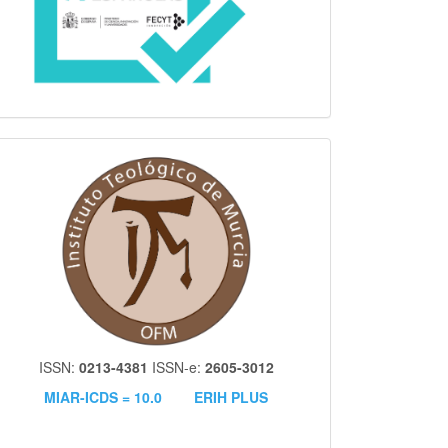
itm
ISSN:
0213-4381
ISSN-e:
2605-3012
MIAR-ICDS = 10.0
ERIH PLUS