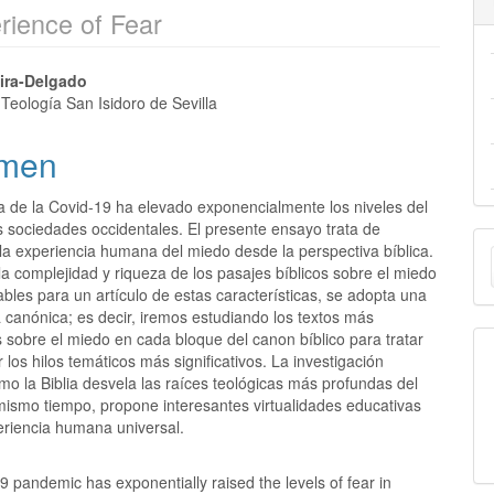
rience of Fear
eira-Delgado
Teología San Isidoro de Sevilla
men
 de la Covid-19 ha elevado exponencialmente los niveles del
s sociedades occidentales. El presente ensayo trata de
E
la experiencia humana del miedo desde la perspectiva bíblica.
a complejidad y riqueza de los pasajes bíblicos sobre el miedo
u
bles para un artículo de estas características, se adopta una
a
 canónica; es decir, iremos estudiando los textos más
os sobre el miedo en cada bloque del canon bíblico para tratar
 los hilos temáticos más significativos. La investigación
o la Biblia desvela las raíces teológicas más profundas del
 mismo tiempo, propone interesantes virtualidades educativas
eriencia humana universal.
 pandemic has exponentially raised the levels of fear in