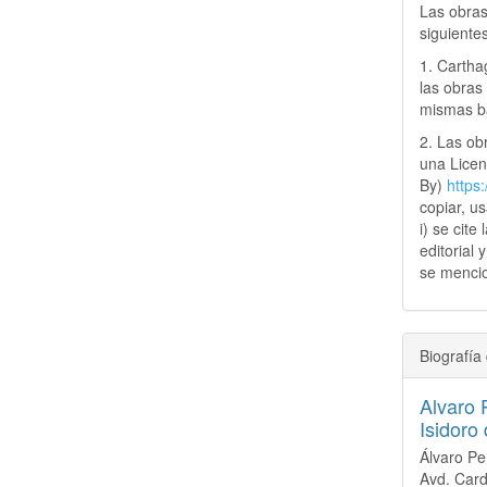
Las obras
siguiente
1. Cartha
las obras 
mismas ba
2. Las obr
una Lice
By)
https
copiar, u
i) se cite
editorial 
se mencio
Biografía 
Alvaro 
Isidoro 
Álvaro Pe
Avd. Card