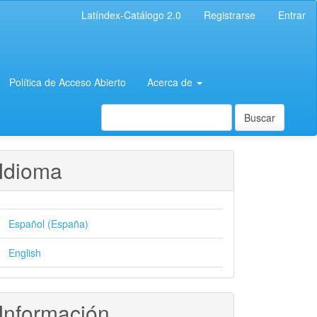
Latíndex-Catálogo 2.0
Registrarse
Entrar
Política de Acceso Abierto
Acerca de
Buscar
Idioma
Español (España)
English
Información