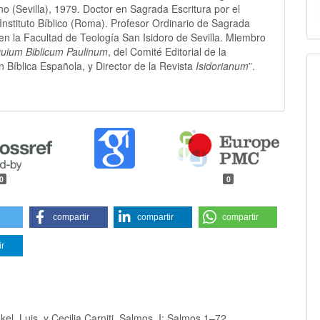
no (Sevilla), 1979. Doctor en Sagrada Escritura por el
o Instituto Bíblico (Roma). Profesor Ordinario de Sagrada
 en la Facultad de Teología San Isidoro de Sevilla. Miembro
quium Biblicum Paulinum
, del Comité Editorial de la
n Bíblica Española, y Director de la Revista
Isidorianum
”.
0
0
compartir
compartir
compartir
ir
el, Luis, y Cecilia Carniti, Salmos. I: Salmos 1–72.