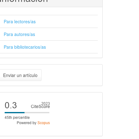
Para lectores/as
Para autores/as
Para bibliotecarios/as
nviar
Enviar un artículo
n
rtículo
Cite
score