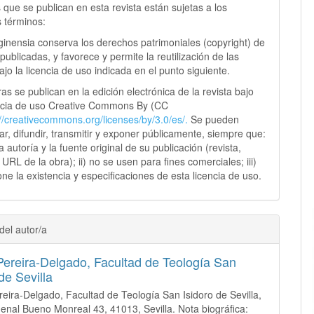
 que se publican en esta revista están sujetas a los
s términos:
ginensia conserva los derechos patrimoniales (copyright) de
publicadas, y favorece y permite la reutilización de las
jo la licencia de uso indicada en el punto siguiente.
as se publican en la edición electrónica de la revista bajo
ncia de uso Creative Commons By (CC
://creativecommons.
org/licenses/by/3.0/es/.
Se pueden
sar, difundir, transmitir y exponer públicamente, siempre que:
 la autoría y la fuente original de su publicación (revista,
y URL de la obra); ii) no se usen para fines comerciales; iii)
ne la existencia y especificaciones de esta licencia de uso.
del autor/a
Pereira-Delgado,
Facultad de Teología San
de Sevilla
reira-Delgado, Facultad de Teología San Isidoro de Sevilla,
enal Bueno Monreal 43, 41013, Sevilla. Nota biográfica: