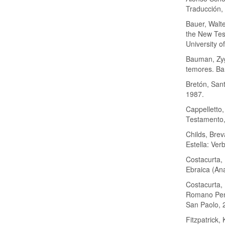
Traducción, 
Bauer, Walte
the New Test
University o
Bauman, Zyg
temores. Ba
Bretón, Sant
1987.
Cappelletto,
Testamento, 
Childs, Brev
Estella: Ver
Costacurta, 
Ebraica (Ana
Costacurta, 
Romano Penn
San Paolo, 
Fitzpatrick