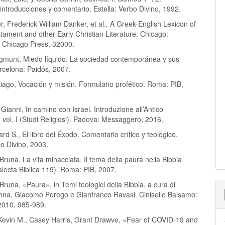
introducciones y comentario. Estella: Verbo Divino, 1992.
r, Frederick William Danker, et al., A Greek-English Lexicon of
ament and other Early Christian Literature. Chicago:
f Chicago Press, 32000.
munt, Miedo líquido. La sociedad contemporánea y sus
rcelona: Paidós, 2007.
iago, Vocación y misión. Formulario profético. Roma: PIB,
 Gianni, In camino con Israel. Introduzione all’Antico
vol. I (Studi Religiosi). Padova: Messaggero, 2016.
ard S., El libro del Éxodo. Comentario crítico y teológico.
bo Divino, 2003.
Bruna, La vita minacciata. Il tema della paura nella Bibbia
lecta Biblica 119). Roma: PIB, 2007.
Bruna, «Paura», in Temi teologici della Bibbia, a cura di
a, Giacomo Perego e Gianfranco Ravasi. Cinisello Balsamo:
2010, 985-989.
, Kevin M., Casey Harris, Grant Drawve, «Fear of COVID-19 and