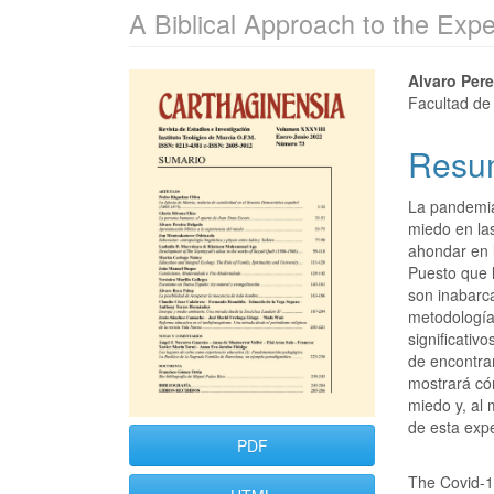
A Biblical Approach to the Expe
Alvaro Per
Facultad de 
Resu
La pandemia
miedo en la
ahondar en 
Puesto que l
son inabarca
metodología
significativ
de encontrar
mostrará cóm
miedo y, al
de esta exp
PDF
The Covid-19