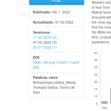
HTML
Western soc
of fear from
Publicado:
feb 7, 2022
biblical tex
characterist
the most sign
Actualizado:
07-02-2022
find the mos
the Bible re
Versiones:
time, propos
17-02-2025 (3)
experience.
07-02-2022 (2)
23-01-2022 (1)
Descargas
DOI:
https://doi.org/10.62217/carth.
293
Palabras clave:
Antropología bíblica, Miedo,
Teología bíblica, Temor de
Dios