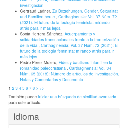
investigación
Gertraud Ladner,
Zu Beziehungen, Gender, Sexualität
und Familien heute
,
Carthaginensia: Vol. 37 Núm. 72
(2021): El futuro de la teología feminista: mirando
atrás para ir más lejos.
Sonia Herrera Sánchez,
Acuerpamiento y
solidaridades transnacionales frente a la fronterización
de la vida
,
Carthaginensia: Vol. 37 Núm. 72 (2021): El
futuro de la teología feminista: mirando atrás para ir
más lejos.
Pedro Pérez Mulero,
Fides y bautismo infantil en la
romanidad paleocristiana
,
Carthaginensia: Vol. 34
Núm. 65 (2018): Número de artículos de investigación,
Notas y Comentarios y Documenta
1
2
3
4
5
6
7
8
>
>>
También puede
Iniciar una búsqueda de similitud avanzada
para este artículo.
Idioma