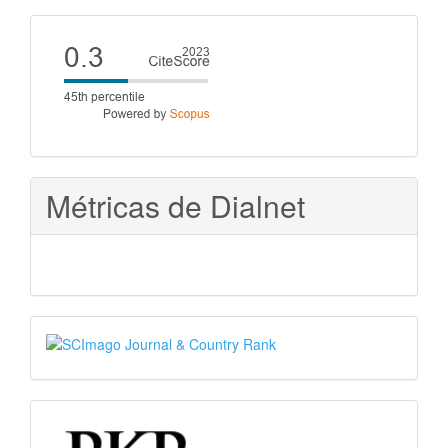
artículo
Cite
score
Métricas de Dialnet
SJR
PKP