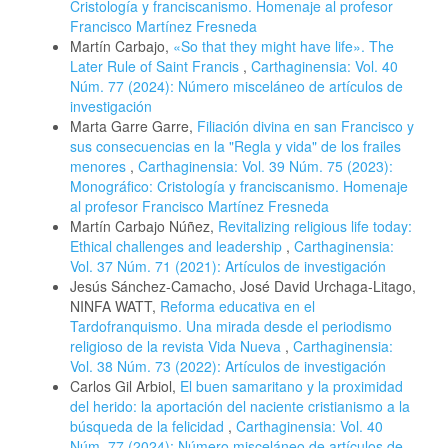
Cristología y franciscanismo. Homenaje al profesor
Francisco Martínez Fresneda
Martín Carbajo,
«So that they might have life». The
Later Rule of Saint Francis
,
Carthaginensia: Vol. 40
Núm. 77 (2024): Número misceláneo de artículos de
investigación
Marta Garre Garre,
Filiación divina en san Francisco y
sus consecuencias en la "Regla y vida" de los frailes
menores
,
Carthaginensia: Vol. 39 Núm. 75 (2023):
Monográfico: Cristología y franciscanismo. Homenaje
al profesor Francisco Martínez Fresneda
Martín Carbajo Núñez,
Revitalizing religious life today:
Ethical challenges and leadership
,
Carthaginensia:
Vol. 37 Núm. 71 (2021): Artículos de investigación
Jesús Sánchez-Camacho, José David Urchaga-Litago,
NINFA WATT,
Reforma educativa en el
Tardofranquismo. Una mirada desde el periodismo
religioso de la revista Vida Nueva
,
Carthaginensia:
Vol. 38 Núm. 73 (2022): Artículos de investigación
Carlos Gil Arbiol,
El buen samaritano y la proximidad
del herido: la aportación del naciente cristianismo a la
búsqueda de la felicidad
,
Carthaginensia: Vol. 40
Núm. 77 (2024): Número misceláneo de artículos de