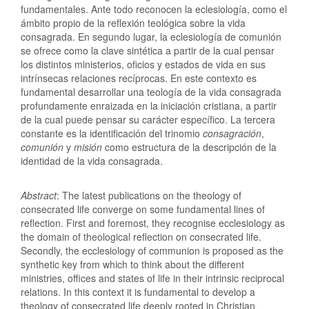
fundamentales. Ante todo reconocen la eclesiología, como el
ámbito propio de la reflexión teológica sobre la vida
consagrada. En segundo lugar, la eclesiología de comunión
se ofrece como la clave sintética a partir de la cual pensar
los distintos ministerios, oficios y estados de vida en sus
intrínsecas relaciones recíprocas. En este contexto es
fundamental desarrollar una teología de la vida consagrada
profundamente enraizada en la iniciación cristiana, a partir
de la cual puede pensar su carácter específico. La tercera
constante es la identificación del trinomio
consagración
,
comunión
y
misión
como estructura de la descripción de la
identidad de la vida consagrada.
Abstract
: The latest publications on the theology of
consecrated life converge on some fundamental lines of
reflection. First and foremost, they recognise ecclesiology as
the domain of theological reflection on consecrated life.
Secondly, the ecclesiology of communion is proposed as the
synthetic key from which to think about the different
ministries, offices and states of life in their intrinsic reciprocal
relations. In this context it is fundamental to develop a
theology of consecrated life deeply rooted in Christian