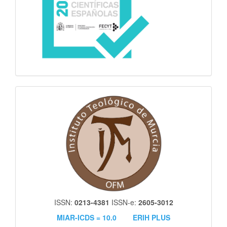
itm
ISSN:
0213-4381
ISSN-e:
2605-3012
MIAR-ICDS = 10.0
ERIH PLUS