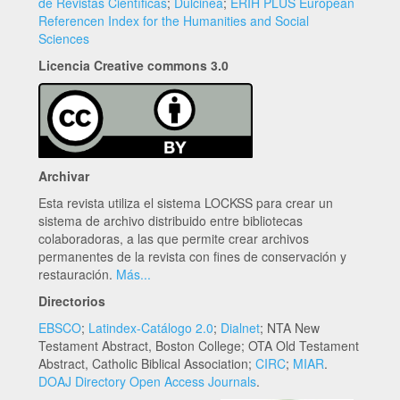
de Revistas Científicas
;
Dulcinea
;
ERIH PLUS European
Referencen Index for the Humanities and Social
Sciences
Licencia Creative commons 3.0
Archivar
Esta revista utiliza el sistema LOCKSS para crear un
sistema de archivo distribuido entre bibliotecas
colaboradoras, a las que permite crear archivos
permanentes de la revista con fines de conservación y
restauración.
Más...
Directorios
EBSCO
;
Latindex-Catálogo 2.0
;
Dialnet
; NTA New
Testament Abstract, Boston College; OTA Old Testament
Abstract, Catholic Biblical Association;
CIRC
;
MIAR
.
DOAJ Directory Open Access Journals
.