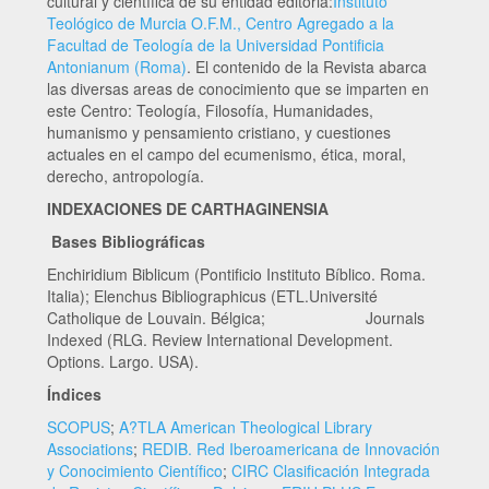
cultural y científica de su entidad editoria:
Instituto
Teológico de Murcia O.F.M., Centro Agregado a la
Facultad de Teología de la Universidad Pontificia
Antonianum (Roma)
. El contenido de la Revista abarca
las diversas areas de conocimiento que se imparten en
este Centro: Teología, Filosofía, Humanidades,
humanismo y pensamiento cristiano, y cuestiones
actuales en el campo del ecumenismo, ética, moral,
derecho, antropología.
INDEXACIONES DE CARTHAGINENSIA
Bases Bibliográficas
Enchiridium Biblicum (Pontificio Instituto Bíblico. Roma.
Italia); Elenchus Bibliographicus (ETL.Université
Catholique de Louvain. Bélgica; Journals
Indexed (RLG. Review International Development.
Options. Largo. USA).
Índices
SCOPUS
;
A?TLA American Theological Library
Associations
;
REDIB. Red Iberoamericana de Innovación
y Conocimiento Científico
;
CIRC Clasificación Integrada