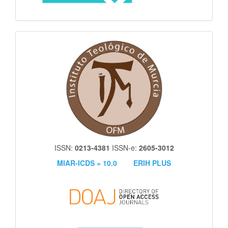
itm
ISSN:
0213-4381
ISSN-e:
2605-3012
MIAR-ICDS = 10.0
ERIH PLUS