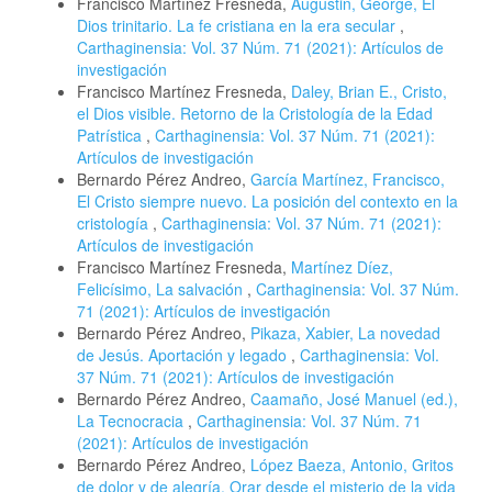
Francisco Martínez Fresneda,
Augustin, George, El
Dios trinitario. La fe cristiana en la era secular
,
Carthaginensia: Vol. 37 Núm. 71 (2021): Artículos de
investigación
Francisco Martínez Fresneda,
Daley, Brian E., Cristo,
el Dios visible. Retorno de la Cristología de la Edad
Patrística
,
Carthaginensia: Vol. 37 Núm. 71 (2021):
Artículos de investigación
Bernardo Pérez Andreo,
García Martínez, Francisco,
El Cristo siempre nuevo. La posición del contexto en la
cristología
,
Carthaginensia: Vol. 37 Núm. 71 (2021):
Artículos de investigación
Francisco Martínez Fresneda,
Martínez Díez,
Felicísimo, La salvación
,
Carthaginensia: Vol. 37 Núm.
71 (2021): Artículos de investigación
Bernardo Pérez Andreo,
Pikaza, Xabier, La novedad
de Jesús. Aportación y legado
,
Carthaginensia: Vol.
37 Núm. 71 (2021): Artículos de investigación
Bernardo Pérez Andreo,
Caamaño, José Manuel (ed.),
La Tecnocracia
,
Carthaginensia: Vol. 37 Núm. 71
(2021): Artículos de investigación
Bernardo Pérez Andreo,
López Baeza, Antonio, Gritos
de dolor y de alegría. Orar desde el misterio de la vida