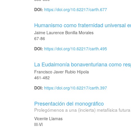
DOI:
https://doi.org/10.62217/carth.677
Humanismo como fraternidad universal en
Jaime Laurence Bonilla Morales
67-86
DOI:
https://doi.org/10.62217/carth.495
La Eudaimonía bonaventuriana como respu
Francisco Javer Rubio Hípola
461-482
DOI:
https://doi.org/10.62217/carth.397
Presentación del monográfico
Prolegómenos a una (incierta) metafísica futura
Vicente Llamas
III-VI