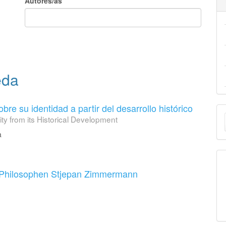
Autores/as
eda
re su identidad a partir del desarrollo histórico
E
ity from its Historical Development
u
a
a
n Philosophen Stjepan Zimmermann