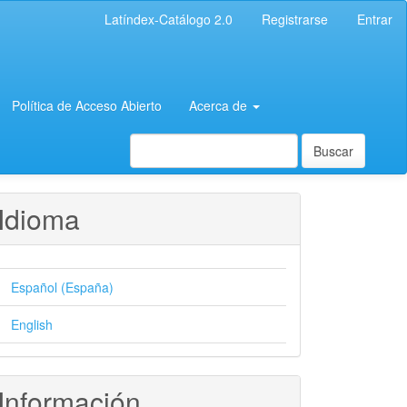
Latíndex-Catálogo 2.0
Registrarse
Entrar
Política de Acceso Abierto
Acerca de
Buscar
Idioma
Español (España)
English
Información