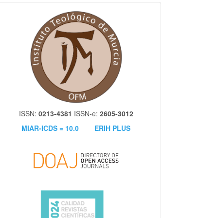
itm
ISSN:
0213-4381
ISSN-e:
2605-3012
MIAR-ICDS = 10.0
ERIH PLUS