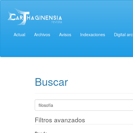
Navegación
principal
Contenido
principal
Barra
lateral
Actual
Archivos
Avisos
Indexaciones
Digital ar
Buscar
Buscar
artículos
por
Filtros avanzados