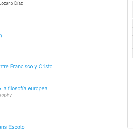
ozano Díaz
n
tre Francisco y Cristo
 la filosofía europea
osophy
uns Escoto