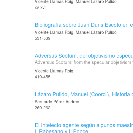
Vicente Llamas Roig, Manuel Lázaro Pulido
xv-xvii
Bibliografía sobre Juan Duns Escoto en 
Vicente Llamas Roig, Manuel Lázaro Pulido
531-539
Adversus Scotum: del objetivismo especu
Adversus Scotum: from the specular objetivism 
Vicente Llamas Roig
419-455
Lázaro Pulido, Manuel (Coord.), Historia d
Bernardo Pérez Andreo
260-262
El Intelecto agente según algunos maestros
l. Rabesano y j. Ponce