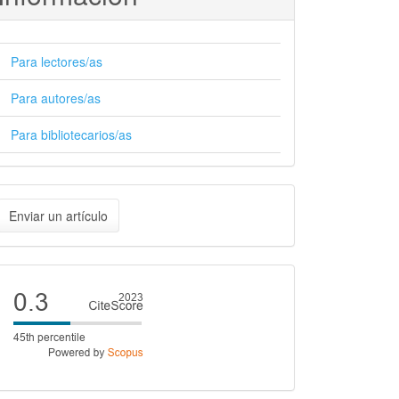
Para lectores/as
Para autores/as
Para bibliotecarios/as
nviar
Enviar un artículo
n
rtículo
Cite
score