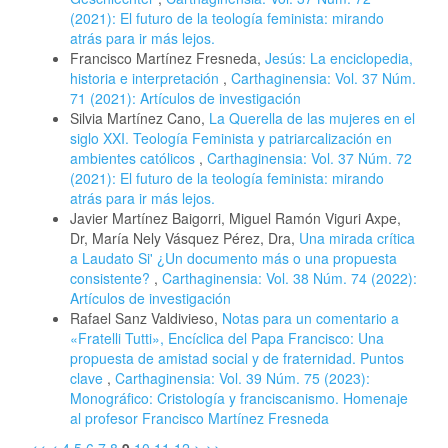
(2021): El futuro de la teología feminista: mirando
atrás para ir más lejos.
Francisco Martínez Fresneda,
Jesús: La enciclopedia,
historia e interpretación
,
Carthaginensia: Vol. 37 Núm.
71 (2021): Artículos de investigación
Silvia Martínez Cano,
La Querella de las mujeres en el
siglo XXI. Teología Feminista y patriarcalización en
ambientes católicos
,
Carthaginensia: Vol. 37 Núm. 72
(2021): El futuro de la teología feminista: mirando
atrás para ir más lejos.
Javier Martínez Baigorri, Miguel Ramón Viguri Axpe,
Dr, María Nely Vásquez Pérez, Dra,
Una mirada crítica
a Laudato Si' ¿Un documento más o una propuesta
consistente?
,
Carthaginensia: Vol. 38 Núm. 74 (2022):
Artículos de investigación
Rafael Sanz Valdivieso,
Notas para un comentario a
«Fratelli Tutti», Encíclica del Papa Francisco: Una
propuesta de amistad social y de fraternidad. Puntos
clave
,
Carthaginensia: Vol. 39 Núm. 75 (2023):
Monográfico: Cristología y franciscanismo. Homenaje
al profesor Francisco Martínez Fresneda