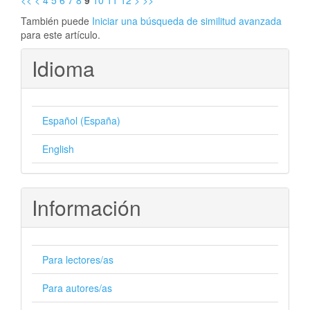
<<
<
4
5
6
7
8
9
10
11
12
>
>>
También puede
Iniciar una búsqueda de similitud avanzada
para este artículo.
Idioma
Español (España)
English
Información
Para lectores/as
Para autores/as