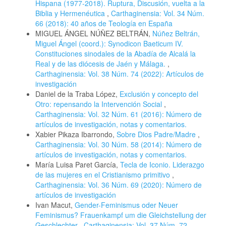
Hispana (1977-2018). Ruptura, Discusión, vuelta a la
Biblia y Hermenéutica
,
Carthaginensia: Vol. 34 Núm.
66 (2018): 40 años de Teología en España
MIGUEL ÁNGEL NÚÑEZ BELTRÁN,
Núñez Beltrán,
Miguel Ángel (coord.): Synodicon Baeticum IV.
Constituciones sinodales de la Abadía de Alcalá la
Real y de las diócesis de Jaén y Málaga.
,
Carthaginensia: Vol. 38 Núm. 74 (2022): Artículos de
investigación
Daniel de la Traba López,
Exclusión y concepto del
Otro: repensando la Intervención Social
,
Carthaginensia: Vol. 32 Núm. 61 (2016): Número de
artículos de investigación, notas y comentarios.
Xabier Pikaza Ibarrondo,
Sobre Dios Padre/Madre
,
Carthaginensia: Vol. 30 Núm. 58 (2014): Número de
artículos de investigación, notas y comentarios.
María Luisa Paret García,
Tecla de Iconio. Liderazgo
de las mujeres en el Cristianismo primitivo
,
Carthaginensia: Vol. 36 Núm. 69 (2020): Número de
artículos de investigación
Ivan Macut,
Gender-Feminismus oder Neuer
Feminismus? Frauenkampf um die Gleichstellung der
Geschlechter
,
Carthaginensia: Vol. 37 Núm. 72