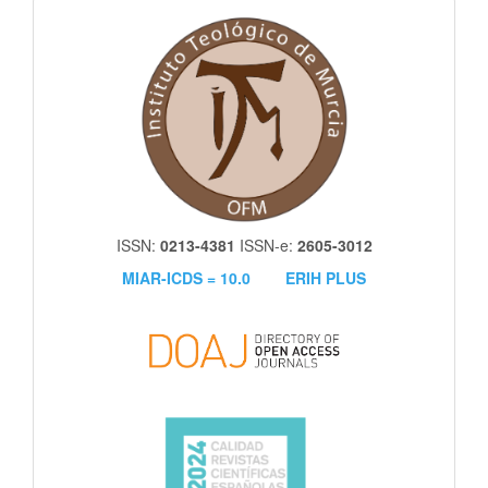
itm
ISSN:
0213-4381
ISSN-e:
2605-3012
MIAR-ICDS = 10.0
ERIH PLUS