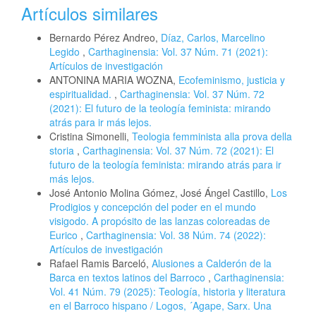
Artículos similares
Bernardo Pérez Andreo,
Díaz, Carlos, Marcelino
Legido
,
Carthaginensia: Vol. 37 Núm. 71 (2021):
Artículos de investigación
ANTONINA MARIA WOZNA,
Ecofeminismo, justicia y
espiritualidad.
,
Carthaginensia: Vol. 37 Núm. 72
(2021): El futuro de la teología feminista: mirando
atrás para ir más lejos.
Cristina Simonelli,
Teologia femminista alla prova della
storia
,
Carthaginensia: Vol. 37 Núm. 72 (2021): El
futuro de la teología feminista: mirando atrás para ir
más lejos.
José Antonio Molina Gómez, José Ángel Castillo,
Los
Prodigios y concepción del poder en el mundo
visigodo. A propósito de las lanzas coloreadas de
Eurico
,
Carthaginensia: Vol. 38 Núm. 74 (2022):
Artículos de investigación
Rafael Ramis Barceló,
Alusiones a Calderón de la
Barca en textos latinos del Barroco
,
Carthaginensia:
Vol. 41 Núm. 79 (2025): Teología, historia y literatura
en el Barroco hispano / Logos, ´Agape, Sarx. Una