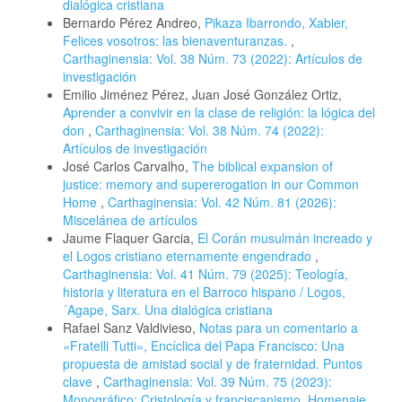
dialógica cristiana
Bernardo Pérez Andreo,
Pikaza Ibarrondo, Xabier,
Felices vosotros: las bienaventuranzas.
,
Carthaginensia: Vol. 38 Núm. 73 (2022): Artículos de
investigación
Emilio Jiménez Pérez, Juan José González Ortiz,
Aprender a convivir en la clase de religión: la lógica del
don
,
Carthaginensia: Vol. 38 Núm. 74 (2022):
Artículos de investigación
José Carlos Carvalho,
The biblical expansion of
justice: memory and supererogation in our Common
Home
,
Carthaginensia: Vol. 42 Núm. 81 (2026):
Miscelánea de artículos
Jaume Flaquer Garcia,
El Corán musulmán increado y
el Logos cristiano eternamente engendrado
,
Carthaginensia: Vol. 41 Núm. 79 (2025): Teología,
historia y literatura en el Barroco hispano / Logos,
´Agape, Sarx. Una dialógica cristiana
Rafael Sanz Valdivieso,
Notas para un comentario a
«Fratelli Tutti», Encíclica del Papa Francisco: Una
propuesta de amistad social y de fraternidad. Puntos
clave
,
Carthaginensia: Vol. 39 Núm. 75 (2023):
Monográfico: Cristología y franciscanismo. Homenaje