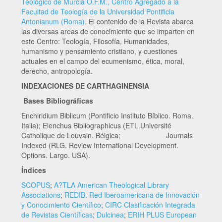
Teológico de Murcia O.F.M., Centro Agregado a la
Facultad de Teología de la Universidad Pontificia
Antonianum (Roma)
. El contenido de la Revista abarca
las diversas areas de conocimiento que se imparten en
este Centro: Teología, Filosofía, Humanidades,
humanismo y pensamiento cristiano, y cuestiones
actuales en el campo del ecumenismo, ética, moral,
derecho, antropología.
INDEXACIONES DE CARTHAGINENSIA
Bases Bibliográficas
Enchiridium Biblicum (Pontificio Instituto Bíblico. Roma.
Italia); Elenchus Bibliographicus (ETL.Université
Catholique de Louvain. Bélgica; Journals
Indexed (RLG. Review International Development.
Options. Largo. USA).
Índices
SCOPUS
;
A?TLA American Theological Library
Associations
;
REDIB. Red Iberoamericana de Innovación
y Conocimiento Científico
;
CIRC Clasificación Integrada
de Revistas Científicas
;
Dulcinea
;
ERIH PLUS European