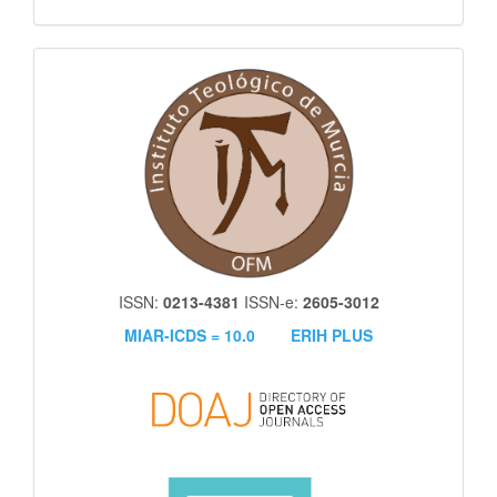
itm
ISSN:
0213-4381
ISSN-e:
2605-3012
MIAR-ICDS = 10.0
ERIH PLUS