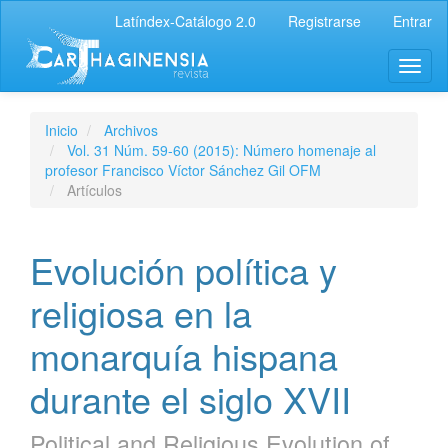
Latíndex-Catálogo 2.0
Registrarse
Entrar
Inicio
Archivos
Vol. 31 Núm. 59-60 (2015): Número homenaje al
profesor Francisco Víctor Sánchez Gil OFM
Artículos
Evolución política y
religiosa en la
monarquía hispana
durante el siglo XVII
Political and Religious Evolution of