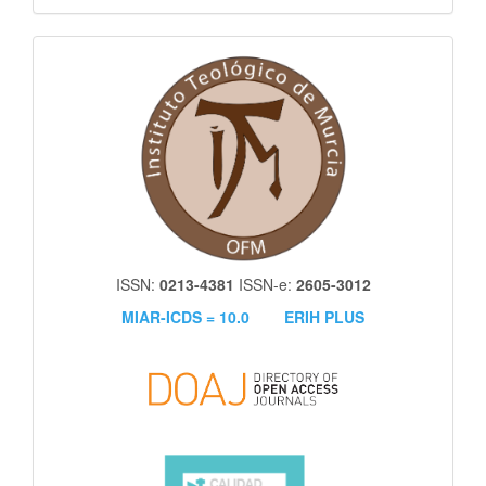
itm
ISSN:
0213-4381
ISSN-e:
2605-3012
MIAR-ICDS = 10.0
ERIH PLUS