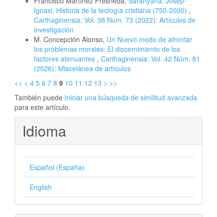
Francisco Martínez Fresneda,
Saranyana, Josep-
Ignasi, Historia de la teología cristiana (750-2000)
,
Carthaginensia: Vol. 38 Núm. 73 (2022): Artículos de
investigación
M. Concepción Alonso,
Un Nuevo modo de afrontar
los problemas morales: El discernimiento de los
factores atenuantes
,
Carthaginensia: Vol. 42 Núm. 81
(2026): Miscelánea de artículos
<<
<
4
5
6
7
8
9
10
11
12
13
>
>>
También puede
Iniciar una búsqueda de similitud avanzada
para este artículo.
Idioma
Español (España)
English