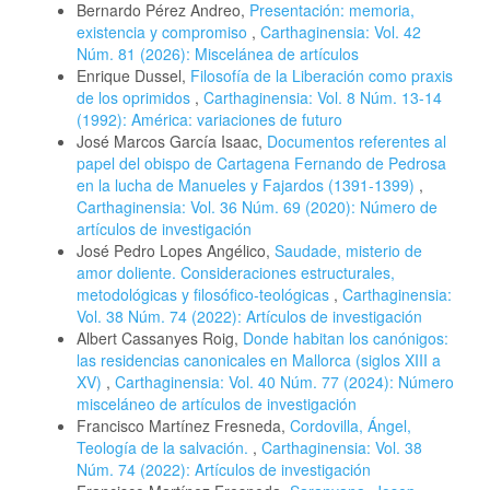
Bernardo Pérez Andreo,
Presentación: memoria,
existencia y compromiso
,
Carthaginensia: Vol. 42
Núm. 81 (2026): Miscelánea de artículos
Enrique Dussel,
Filosofía de la Liberación como praxis
de los oprimidos
,
Carthaginensia: Vol. 8 Núm. 13-14
(1992): América: variaciones de futuro
José Marcos García Isaac,
Documentos referentes al
papel del obispo de Cartagena Fernando de Pedrosa
en la lucha de Manueles y Fajardos (1391-1399)
,
Carthaginensia: Vol. 36 Núm. 69 (2020): Número de
artículos de investigación
José Pedro Lopes Angélico,
Saudade, misterio de
amor doliente. Consideraciones estructurales,
metodológicas y filosófico-teológicas
,
Carthaginensia:
Vol. 38 Núm. 74 (2022): Artículos de investigación
Albert Cassanyes Roig,
Donde habitan los canónigos:
las residencias canonicales en Mallorca (siglos XIII a
XV)
,
Carthaginensia: Vol. 40 Núm. 77 (2024): Número
misceláneo de artículos de investigación
Francisco Martínez Fresneda,
Cordovilla, Ángel,
Teología de la salvación.
,
Carthaginensia: Vol. 38
Núm. 74 (2022): Artículos de investigación