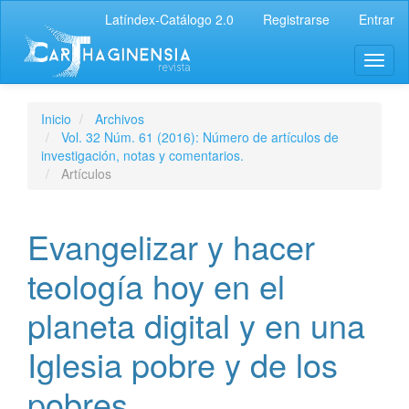
Latíndex-Catálogo 2.0
Registrarse
Entrar
Inicio
Archivos
Vol. 32 Núm. 61 (2016): Número de artículos de
investigación, notas y comentarios.
Artículos
Evangelizar y hacer
teología hoy en el
planeta digital y en una
Iglesia pobre y de los
pobres