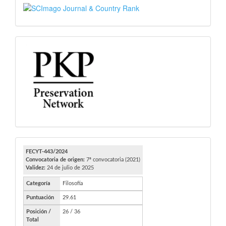
SJR
PKP
FECYT