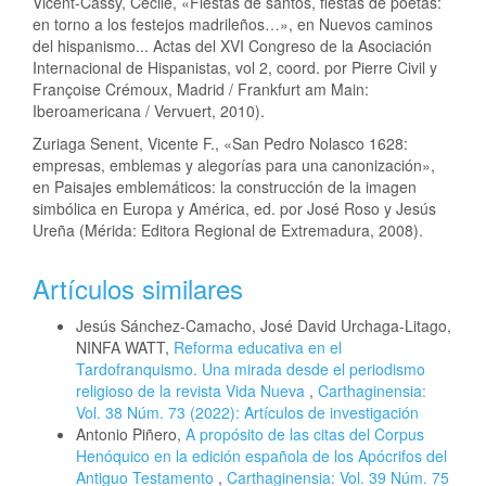
Vicent-Cassy, Cécile, «Fiestas de santos, fiestas de poetas:
en torno a los festejos madrileños…», en Nuevos caminos
del hispanismo... Actas del XVI Congreso de la Asociación
Internacional de Hispanistas, vol 2, coord. por Pierre Civil y
Françoise Crémoux, Madrid / Frankfurt am Main:
Iberoamericana / Vervuert, 2010).
Zuriaga Senent, Vicente F., «San Pedro Nolasco 1628:
empresas, emblemas y alegorías para una canonización»,
en Paisajes emblemáticos: la construcción de la imagen
simbólica en Europa y América, ed. por José Roso y Jesús
Ureña (Mérida: Editora Regional de Extremadura, 2008).
Artículos similares
Jesús Sánchez-Camacho, José David Urchaga-Litago,
NINFA WATT,
Reforma educativa en el
Tardofranquismo. Una mirada desde el periodismo
religioso de la revista Vida Nueva
,
Carthaginensia:
Vol. 38 Núm. 73 (2022): Artículos de investigación
Antonio Piñero,
A propósito de las citas del Corpus
Henóquico en la edición española de los Apócrifos del
Antiguo Testamento
,
Carthaginensia: Vol. 39 Núm. 75