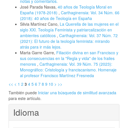
notas y comentarios.
José Parada Navas,
40 años de Teología Moral en
España (1978-2018)
,
Carthaginensia: Vol. 34 Núm. 66
(2018): 40 años de Teología en España
Silvia Martínez Cano,
La Querella de las mujeres en el
siglo XXI. Teología Feminista y patriarcalización en
ambientes católicos
,
Carthaginensia: Vol. 37 Núm. 72
(2021): El futuro de la teología feminista: mirando
atrás para ir más lejos.
Marta Garre Garre,
Filiación divina en san Francisco y
sus consecuencias en la "Regla y vida" de los frailes
menores
,
Carthaginensia: Vol. 39 Núm. 75 (2023):
Monográfico: Cristología y franciscanismo. Homenaje
al profesor Francisco Martínez Fresneda
<<
<
1
2
3
4
5
6
7
8
9
10
>
>>
También puede
Iniciar una búsqueda de similitud avanzada
para este artículo.
Idioma