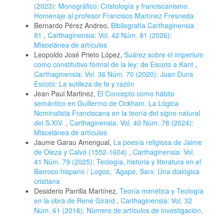
(2023): Monográfico: Cristología y franciscanismo.
Homenaje al profesor Francisco Martínez Fresneda
Bernardo Pérez Andreo,
Bibliografía Carthaginensia
81
,
Carthaginensia: Vol. 42 Núm. 81 (2026):
Miscelánea de artículos
Leopoldo José Prieto López,
Suárez sobre el imperium
como constitutivo formal de la ley: de Escoto a Kant
,
Carthaginensia: Vol. 36 Núm. 70 (2020): Juan Duns
Escoto: La sutileza de fe y razón
Jean Paul Martinez,
El Concepto como hábito
semántico en Guillermo de Ockham. La Lógica
Nominalista Franciscana en la teoría del signo natural
del S.XIV.
,
Carthaginensia: Vol. 40 Núm. 78 (2024):
Miscelánea de artículos
Jaume Garau Amengual,
La poesía religiosa de Jaime
de Oleza y Calvó (1552-1604)
,
Carthaginensia: Vol.
41 Núm. 79 (2025): Teología, historia y literatura en el
Barroco hispano / Logos, ´Agape, Sarx. Una dialógica
cristiana
Desiderio Parrilla Martínez,
Teoría mimética y Teología
en la obra de René Girard
,
Carthaginensia: Vol. 32
Núm. 61 (2016): Número de artículos de investigación,