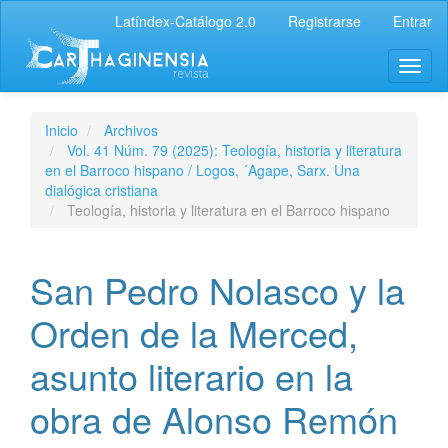
Latíndex-Catálogo 2.0
Registrarse
Entrar
Inicio
Archivos
Vol. 41 Núm. 79 (2025): Teología, historia y literatura
en el Barroco hispano / Logos, ´Agape, Sarx. Una
dialógica cristiana
Teología, historia y literatura en el Barroco hispano
San Pedro Nolasco y la
Orden de la Merced,
asunto literario en la
obra de Alonso Remón