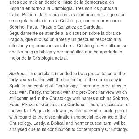
años que median desde el inicio de la democracia en
España en torno a la Cristología. Tres son los puntos a
tratar. Primero, la ruptura con la visión preconciliar que aun
se seguía haciendo en la Cristología, con nombres como
Sobrino, Faus, Pikaza o González de Cardedal.
Seguidamente se atiende a la discusión sobre la obra de
Pagola, que supuso un antes y un después respecto a la
difusión y repercusión social de la Cristología. Por último, se
analiza en giro bíblico y hermenéutico que ha aportado lo
mejor de la Cristología actual.
Abstract:
This article is intended to be a presentation of the
forty years dealing with the beginning of the democracy in
Spain in the context of Christology. There are three aims to
deal with. Firstly, the break with the pre-Conciliar view which
still continued in the Christology with names such as Sobrino,
Faus, Pikaza or González de Cardenal. Then, a discussion of
the work of Pagola is followed, which marked a turning point
with regard to the dissemination and social relevance of the
Christology. Lastly, a Biblical and hermeneutical turn will be
analysed due to its contribution to contemporary Christology.
Descargas