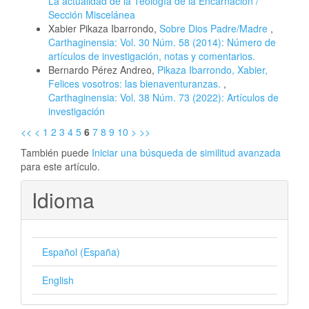
La actualidad de la Teología de la Encarnación /
Sección Miscelánea
Xabier Pikaza Ibarrondo,
Sobre Dios Padre/Madre
,
Carthaginensia: Vol. 30 Núm. 58 (2014): Número de
artículos de investigación, notas y comentarios.
Bernardo Pérez Andreo,
Pikaza Ibarrondo, Xabier,
Felices vosotros: las bienaventuranzas.
,
Carthaginensia: Vol. 38 Núm. 73 (2022): Artículos de
investigación
<<
<
1
2
3
4
5
6
7
8
9
10
>
>>
También puede
Iniciar una búsqueda de similitud avanzada
para este artículo.
Idioma
Español (España)
English