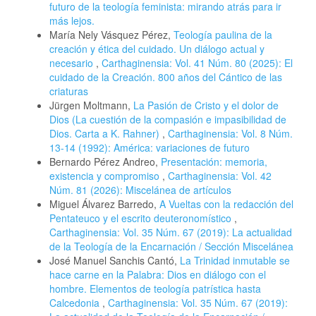
futuro de la teología feminista: mirando atrás para ir
más lejos.
María Nely Vásquez Pérez,
Teología paulina de la
creación y ética del cuidado. Un diálogo actual y
necesario
,
Carthaginensia: Vol. 41 Núm. 80 (2025): El
cuidado de la Creación. 800 años del Cántico de las
criaturas
Jürgen Moltmann,
La Pasión de Cristo y el dolor de
Dios (La cuestión de la compasión e impasibilidad de
Dios. Carta a K. Rahner)
,
Carthaginensia: Vol. 8 Núm.
13-14 (1992): América: variaciones de futuro
Bernardo Pérez Andreo,
Presentación: memoria,
existencia y compromiso
,
Carthaginensia: Vol. 42
Núm. 81 (2026): Miscelánea de artículos
Miguel Álvarez Barredo,
A Vueltas con la redacción del
Pentateuco y el escrito deuteronomístico
,
Carthaginensia: Vol. 35 Núm. 67 (2019): La actualidad
de la Teología de la Encarnación / Sección Miscelánea
José Manuel Sanchis Cantó,
La Trinidad inmutable se
hace carne en la Palabra: Dios en diálogo con el
hombre. Elementos de teología patrística hasta
Calcedonia
,
Carthaginensia: Vol. 35 Núm. 67 (2019):