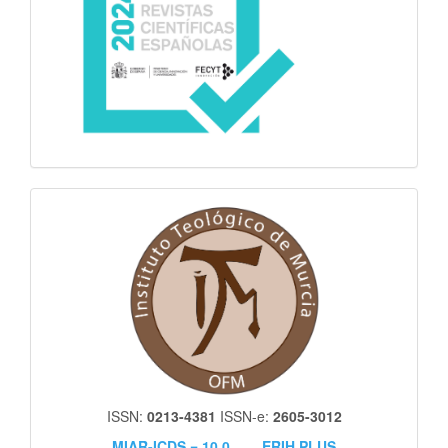
itm
ISSN:
0213-4381
ISSN-e:
2605-3012
MIAR-ICDS = 10.0
ERIH PLUS