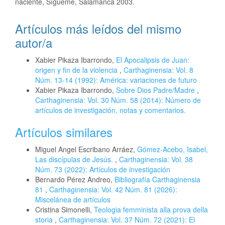
naciente, Sígueme, Salamanca 2003.
Artículos más leídos del mismo
autor/a
Xabier Pikaza Ibarrondo,
El Apocalipsis de Juan:
origen y fin de la violencia
,
Carthaginensia: Vol. 8
Núm. 13-14 (1992): América: variaciones de futuro
Xabier Pikaza Ibarrondo,
Sobre Dios Padre/Madre
,
Carthaginensia: Vol. 30 Núm. 58 (2014): Número de
artículos de investigación, notas y comentarios.
Artículos similares
Miguel Angel Escribano Arráez,
Gómez-Acebo, Isabel,
Las discípulas de Jesús.
,
Carthaginensia: Vol. 38
Núm. 73 (2022): Artículos de investigación
Bernardo Pérez Andreo,
Bibliografía Carthaginensia
81
,
Carthaginensia: Vol. 42 Núm. 81 (2026):
Miscelánea de artículos
Cristina Simonelli,
Teologia femminista alla prova della
storia
,
Carthaginensia: Vol. 37 Núm. 72 (2021): El