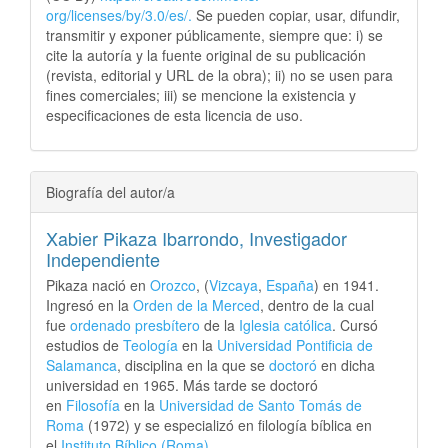
org/licenses/by/3.0/es/.
Se pueden copiar, usar, difundir,
transmitir y exponer públicamente, siempre que: i) se
cite la autoría y la fuente original de su publicación
(revista, editorial y URL de la obra); ii) no se usen para
fines comerciales; iii) se mencione la existencia y
especificaciones de esta licencia de uso.
Biografía del autor/a
Xabier Pikaza Ibarrondo,
Investigador
Independiente
Pikaza nació en
Orozco
, (
Vizcaya
,
España
) en 1941.
Ingresó en la
Orden de la Merced
, dentro de la cual
fue
ordenado
presbítero
de la
Iglesia católica
. Cursó
estudios de
Teología
en la
Universidad Pontificia de
Salamanca
, disciplina en la que se
doctoró
en dicha
universidad en 1965. Más tarde se doctoró
en
Filosofía
en la
Universidad de Santo Tomás de
Roma
(1972) y se especializó en filología bíblica en
el
Instituto Bíblico (Roma)
.