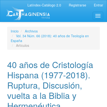
Latíndex-Catálogo 2.0
Registrarse
Entrar
Inicio
Archivos
Vol. 34 Núm. 66 (2018): 40 años de Teología en
España
Artículos
40 años de Cristología
Hispana (1977-2018).
Ruptura, Discusión,
vuelta a la Biblia y
Hermenéutica