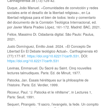
Carthaginensia 38 (73):129-42.
Duque, João Manuel. «Comunidades de convicción y redes
sociales ante el desafío de la libertad religiosa», en La
libertad religiosa para el bien de todos: texto y comentario
del documento de la Comisión Teológica Internacional, ed.
por Javier Maria Prades López, 161-172. Madrid: BAC, 2021.
Felice, Massimo Di. Cidadania digital. São Paulo: Paulus,
2021.
Justo Domínguez, Emilio-José. 2024. «El Concepto De
Libertad En El Debate teológico Actual». Carthaginensia 40
(77):177-97.
https://doi.org/10.62217/carth.531
. DOI:
https://doi.org/10.62217/carth.531
Levinas, Emmanuel. Du Sacré au Saint. Cinq nouvelles
lectures talmudiques. Paris: Ed. de Minuit, 1977.
Patocka, Jan. Essais hérétiques sur la philosophie de
l’histoire. Paris: Ed. Verdier, 1999.
Ricoeur, Paul. “J. Patocka et le nihilisme”, in Lectures 1,
Paris: Seuil, 1991.
Sequeri, Pirangelo. “Il sacro, l’evangelo, la fede. Un compito