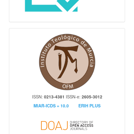
itm
ISSN:
0213-4381
ISSN-e:
2605-3012
MIAR-ICDS = 10.0
ERIH PLUS