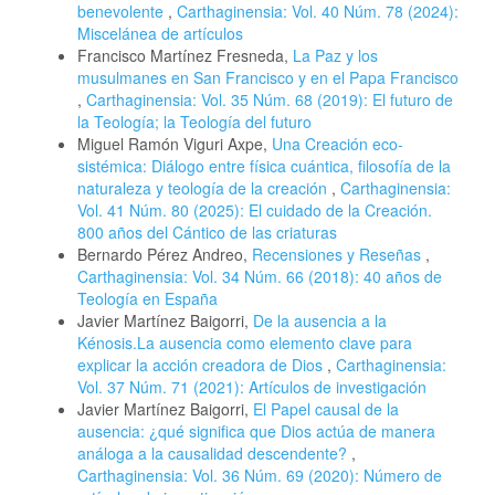
benevolente
,
Carthaginensia: Vol. 40 Núm. 78 (2024):
Miscelánea de artículos
Francisco Martínez Fresneda,
La Paz y los
musulmanes en San Francisco y en el Papa Francisco
,
Carthaginensia: Vol. 35 Núm. 68 (2019): El futuro de
la Teología; la Teología del futuro
Miguel Ramón Viguri Axpe,
Una Creación eco-
sistémica: Diálogo entre física cuántica, filosofía de la
naturaleza y teología de la creación
,
Carthaginensia:
Vol. 41 Núm. 80 (2025): El cuidado de la Creación.
800 años del Cántico de las criaturas
Bernardo Pérez Andreo,
Recensiones y Reseñas
,
Carthaginensia: Vol. 34 Núm. 66 (2018): 40 años de
Teología en España
Javier Martínez Baigorri,
De la ausencia a la
Kénosis.La ausencia como elemento clave para
explicar la acción creadora de Dios
,
Carthaginensia:
Vol. 37 Núm. 71 (2021): Artículos de investigación
Javier Martínez Baigorri,
El Papel causal de la
ausencia: ¿qué significa que Dios actúa de manera
análoga a la causalidad descendente?
,
Carthaginensia: Vol. 36 Núm. 69 (2020): Número de