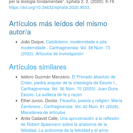
per la teologia fondamentale”. Ephata 2, 2. (2020): 9-19.
https://doi.org/10.34632/ephata.2020.9533
.
Artículos más leídos del mismo
autor/a
João Duque,
Catolicismo, modernidade e pós-
modernidade
,
Carthaginensia: Vol. 38 Núm. 73
(2022): Artículos de investigación
Artículos similares
Isidoro Guzmán Manzano,
El Primado absoluto de
Cristo, piedra angular de la cristología de Escoto I
,
Carthaginensia: Vol. 36 Núm. 70 (2020): Juan Duns
Escoto: La sutileza de fe y razón
Ethel Junco, Doctor,
Filosofía, poesía y religión: María
Zambrano
,
Carthaginensia: Vol. 42 Núm. 81 (2026):
Miscelánea de artículos
Anita Cadavid Calle,
Una aproximación a la reflexión
de Robert Spaemann sobre la anatomía de la
felicidad. La antinomia de la felicidad y el amor