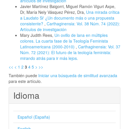
artículos de investigación
Javier Martínez Baigorri, Miguel Ramón Viguri Axpe,
Dr, María Nely Vásquez Pérez, Dra,
Una mirada crítica
a Laudato Si' ¿Un documento más o una propuesta
consistente?
,
Carthaginensia: Vol. 38 Núm. 74 (2022):
Artículos de investigación
Mary Judith Rees,
Un ovillo de lana en múltiples
colores. La cuarta fase de la Teología Feminista
Latinoamericana (2000-2010)
,
Carthaginensia: Vol. 37
Núm. 72 (2021): El futuro de la teología feminista:
mirando atrás para ir más lejos.
<<
<
1
2
3
4
5
>
>>
También puede
Iniciar una búsqueda de similitud avanzada
para este artículo.
Idioma
Español (España)
English