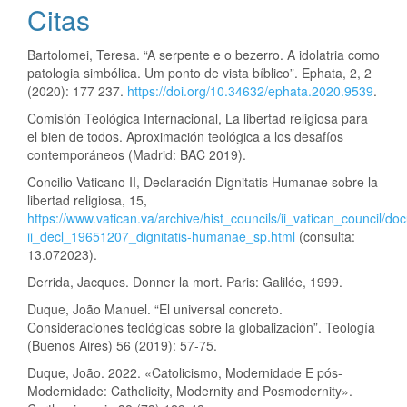
Citas
Bartolomei, Teresa. “A serpente e o bezerro. A idolatria como
patologia simbólica. Um ponto de vista bíblico”. Ephata, 2, 2
(2020): 177 237.
https://doi.org/10.34632/ephata.2020.9539
.
Comisión Teológica Internacional, La libertad religiosa para
el bien de todos. Aproximación teológica a los desafíos
contemporáneos (Madrid: BAC 2019).
Concilio Vaticano II, Declaración Dignitatis Humanae sobre la
libertad religiosa, 15,
https://www.vatican.va/archive/hist_councils/ii_vatican_council/do
ii_decl_19651207_dignitatis-humanae_sp.html
(consulta:
13.072023).
Derrida, Jacques. Donner la mort. Paris: Galilée, 1999.
Duque, João Manuel. “El universal concreto.
Consideraciones teológicas sobre la globalización”. Teología
(Buenos Aires) 56 (2019): 57-75.
Duque, João. 2022. «Catolicismo, Modernidade E pós-
Modernidade: Catholicity, Modernity and Posmodernity».