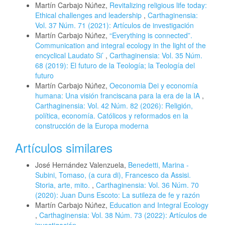
Martín Carbajo Núñez,
Revitalizing religious life today:
Ethical challenges and leadership
,
Carthaginensia:
Vol. 37 Núm. 71 (2021): Artículos de investigación
Martín Carbajo Núñez,
“Everything is connected”.
Communication and integral ecology in the light of the
encyclical Laudato Si’
,
Carthaginensia: Vol. 35 Núm.
68 (2019): El futuro de la Teología; la Teología del
futuro
Martín Carbajo Núñez,
Oeconomia Dei y economía
humana: Una visión franciscana para la era de la IA
,
Carthaginensia: Vol. 42 Núm. 82 (2026): Religión,
política, economía. Católicos y reformados en la
construcción de la Europa moderna
Artículos similares
José Hernández Valenzuela,
Benedetti, Marina -
Subini, Tomaso, (a cura di), Francesco da Assisi.
Storia, arte, mito.
,
Carthaginensia: Vol. 36 Núm. 70
(2020): Juan Duns Escoto: La sutileza de fe y razón
Martín Carbajo Núñez,
Education and Integral Ecology
,
Carthaginensia: Vol. 38 Núm. 73 (2022): Artículos de