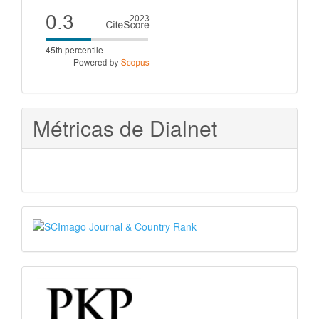
Cite
score
Métricas de Dialnet
SJR
PKP