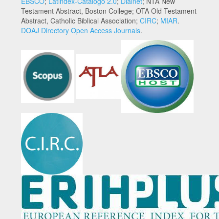
EBSCO
;
Latindex-Catálogo 2.0
;
Dialnet
; NTA New
Testament Abstract, Boston College; OTA Old Testament
Abstract, Catholic Biblical Association;
CIRC
;
MIAR
.
DOAJ Directory Open Access Journals
.