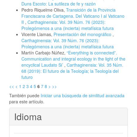
Duns Escoto: La sutileza de fe y razón
Pedro Riquelme Oliva,
Transición de la Provincia
Franciscana de Cartagena. Del Vaticano I al Vaticano
II
,
Carthaginensia: Vol. 39 Núm. 76 (2023):
Prolegómenos a una (incierta) metafísica futura
Vicente Llamas,
Presentación del monográfico
,
Carthaginensia: Vol. 39 Núm. 76 (2023):
Prolegómenos a una (incierta) metafísica futura
Martín Carbajo Núñez,
“Everything is connected”.
Communication and integral ecology in the light of the
encyclical Laudato Si’
,
Carthaginensia: Vol. 35 Núm.
68 (2019): El futuro de la Teología; la Teología del
futuro
<<
<
1
2
3
4
5
6
7
8
>
>>
También puede
Iniciar una búsqueda de similitud avanzada
para este artículo.
Idioma