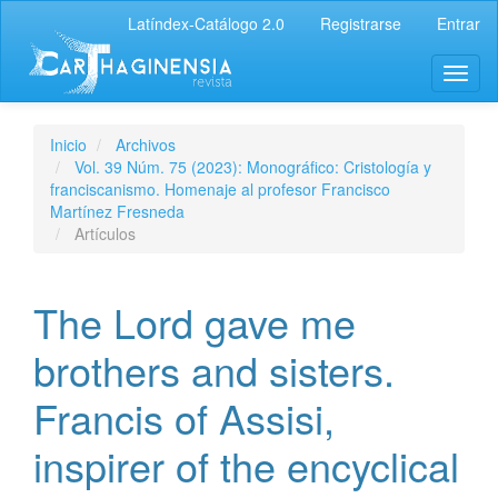
Latíndex-Catálogo 2.0
Registrarse
Entrar
Inicio
Archivos
Vol. 39 Núm. 75 (2023): Monográfico: Cristología y
franciscanismo. Homenaje al profesor Francisco
Martínez Fresneda
Artículos
The Lord gave me
brothers and sisters.
Francis of Assisi,
inspirer of the encyclical