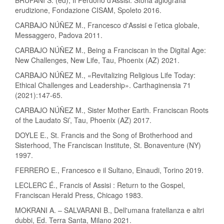
BRUFANI S. (ed), Il Perdono d’Assisi. Storia agiografia
erudizione, Fondazione CISAM, Spoleto 2016.
CARBAJO NÚÑEZ M., Francesco d'Assisi e l’etica globale,
Messaggero, Padova 2011.
CARBAJO NÚÑEZ M., Being a Franciscan in the Digital Age:
New Challenges, New Life, Tau, Phoenix (AZ) 2021.
CARBAJO NÚÑEZ M., «Revitalizing Religious Life Today:
Ethical Challenges and Leadership». Carthaginensia 71
(2021):147-65.
CARBAJO NÚÑEZ M., Sister Mother Earth. Franciscan Roots
of the Laudato Si’, Tau, Phoenix (AZ) 2017.
DOYLE E., St. Francis and the Song of Brotherhood and
Sisterhood, The Franciscan Institute, St. Bonaventure (NY)
1997.
FERRERO E., Francesco e il Sultano, Einaudi, Torino 2019.
LECLERC É., Francis of Assisi : Return to the Gospel,
Franciscan Herald Press, Chicago 1983.
MOKRANI A. – SALVARANI B., Dell'umana fratellanza e altri
dubbi, Ed. Terra Santa, Milano 2021.