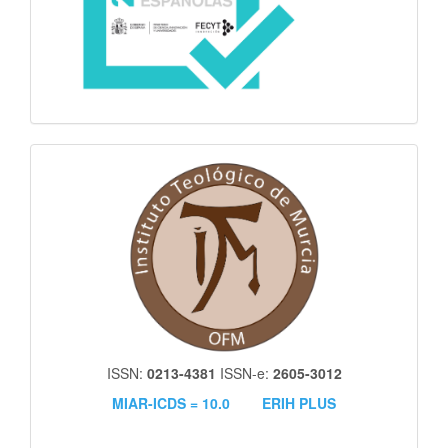
itm
ISSN:
0213-4381
ISSN-e:
2605-3012
MIAR-ICDS = 10.0
ERIH PLUS