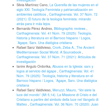
investigación
Silvia Martínez Cano,
La Querella de las mujeres en el
siglo XXI. Teología Feminista y patriarcalización en
ambientes católicos
,
Carthaginensia: Vol. 37 Núm. 72
(2021): El futuro de la teología feminista: mirando
atrás para ir más lejos.
Bernardo Pérez Andreo,
Bibliographic reviews
,
Carthaginensia: Vol. 41 Núm. 79 (2025): Teología,
historia y literatura en el Barroco hispano / Logos,
´Agape, Sarx. Una dialógica cristiana
Rafael Sanz Valdivieso,
Crork, Zeba A., The Ancient
Mediterranean Social World. A Sourcebook
,
Carthaginensia: Vol. 37 Núm. 71 (2021): Artículos de
investigación
Ianire Angulo Ordorika,
Abusos en la Iglesia: sarx y
logos al servicio del ágape
,
Carthaginensia: Vol. 41
Núm. 79 (2025): Teología, historia y literatura en el
Barroco hispano / Logos, ´Agape, Sarx. Una dialógica
cristiana
Rafael Sanz Valdivieso,
Meruzzi, Mauro, “Voi siete la
luce del mondo” (Mt 5,14). La Missione di Cristo e del
Cristiano a partire del simbolo della luce nel Vangelo di
Matteo
,
Carthaginensia: Vol. 36 Núm. 70 (2020): Juan