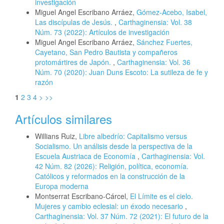
investigación
Miguel Angel Escribano Arráez,
Gómez-Acebo, Isabel,
Las discípulas de Jesús.
,
Carthaginensia: Vol. 38
Núm. 73 (2022): Artículos de investigación
Miguel Angel Escribano Arráez,
Sánchez Fuertes,
Cayetano, San Pedro Bautista y compañeros
protomártires de Japón.
,
Carthaginensia: Vol. 36
Núm. 70 (2020): Juan Duns Escoto: La sutileza de fe y
razón
1
2
3
4
>
>>
Artículos similares
Willians Ruiz,
Libre albedrío: Capitalismo versus
Socialismo. Un análisis desde la perspectiva de la
Escuela Austriaca de Economía
,
Carthaginensia: Vol.
42 Núm. 82 (2026): Religión, política, economía.
Católicos y reformados en la construcción de la
Europa moderna
Montserrat Escribano-Cárcel,
El Límite es el cielo.
Mujeres y cambio eclesial: un éxodo necesario
,
Carthaginensia: Vol. 37 Núm. 72 (2021): El futuro de la