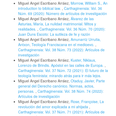
Miguel Angel Escribano Arráez,
Morrow, William S., An
introduction to biblical law.
,
Carthaginensia: Vol. 36
Núm. 69 (2020): Número de artículos de investigación
Miguel Angel Escribano Arráez,
Álvarez de las
Asturias, María, La nulidad matrimonial. Mitos y
realidades.
,
Carthaginensia: Vol. 36 Núm. 70 (2020):
Juan Duns Escoto: La sutileza de fe y razón
Miguel Angel Escribano Arráez,
Amunarriz Urrutia,
Antxon, Teología Franciscana en el medioevo.
,
Carthaginensia: Vol. 38 Núm. 73 (2022): Artículos de
investigación
Miguel Angel Escribano Arráez,
Kuster, Niklaus,
Lorenzo de Brindis. Apóstol en las calles de Europa.
,
Carthaginensia: Vol. 37 Núm. 72 (2021): El futuro de la
teología feminista: mirando atrás para ir más lejos.
Miguel Angel Escribano Arráez,
Otaduy, Javier, Parte
general del Derecho canónico. Normas, actos,
personas.
,
Carthaginensia: Vol. 38 Núm. 74 (2022):
Artículos de investigación
Miguel Ángel Escribano Arráez,
Rose, Françoise, La
revolución del amor explicada a mi ahijada
,
Carthaginensia: Vol. 37 Núm. 71 (2021): Artículos de