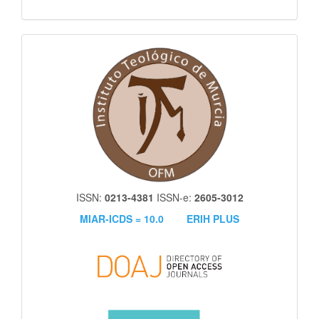
itm
ISSN:
0213-4381
ISSN-e:
2605-3012
MIAR-ICDS = 10.0
ERIH PLUS