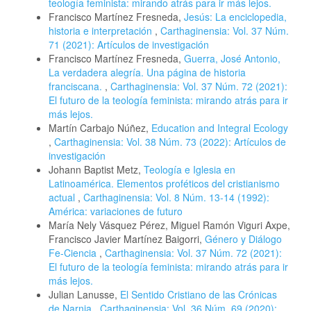
teología feminista: mirando atrás para ir más lejos.
Francisco Martínez Fresneda,
Jesús: La enciclopedia,
historia e interpretación
,
Carthaginensia: Vol. 37 Núm.
71 (2021): Artículos de investigación
Francisco Martínez Fresneda,
Guerra, José Antonio,
La verdadera alegría. Una página de historia
franciscana.
,
Carthaginensia: Vol. 37 Núm. 72 (2021):
El futuro de la teología feminista: mirando atrás para ir
más lejos.
Martín Carbajo Núñez,
Education and Integral Ecology
,
Carthaginensia: Vol. 38 Núm. 73 (2022): Artículos de
investigación
Johann Baptist Metz,
Teología e Iglesia en
Latinoamérica. Elementos proféticos del cristianismo
actual
,
Carthaginensia: Vol. 8 Núm. 13-14 (1992):
América: variaciones de futuro
María Nely Vásquez Pérez, Miguel Ramón Viguri Axpe,
Francisco Javier Martínez Baigorri,
Género y Diálogo
Fe-Ciencia
,
Carthaginensia: Vol. 37 Núm. 72 (2021):
El futuro de la teología feminista: mirando atrás para ir
más lejos.
Julian Lanusse,
El Sentido Cristiano de las Crónicas
de Narnia
,
Carthaginensia: Vol. 36 Núm. 69 (2020):