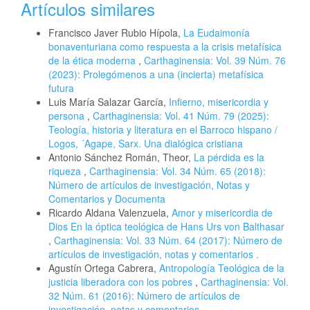
Artículos similares
Francisco Javer Rubio Hípola,
La Eudaimonía
bonaventuriana como respuesta a la crisis metafísica
de la ética moderna
,
Carthaginensia: Vol. 39 Núm. 76
(2023): Prolegómenos a una (incierta) metafísica
futura
Luis María Salazar García,
Infierno, misericordia y
persona
,
Carthaginensia: Vol. 41 Núm. 79 (2025):
Teología, historia y literatura en el Barroco hispano /
Logos, ´Agape, Sarx. Una dialógica cristiana
Antonio Sánchez Román, Theor,
La pérdida es la
riqueza
,
Carthaginensia: Vol. 34 Núm. 65 (2018):
Número de artículos de investigación, Notas y
Comentarios y Documenta
Ricardo Aldana Valenzuela,
Amor y misericordia de
Dios En la óptica teológica de Hans Urs von Balthasar
,
Carthaginensia: Vol. 33 Núm. 64 (2017): Número de
artículos de investigación, notas y comentarios .
Agustín Ortega Cabrera,
Antropología Teológica de la
justicia liberadora con los pobres
,
Carthaginensia: Vol.
32 Núm. 61 (2016): Número de artículos de
investigación, notas y comentarios.