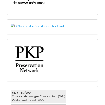
SJR
PKP
FECYT