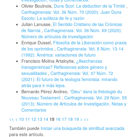
Olivier Boulnois,
Duns Scot: La déduction de la Trinité
,
Carthaginensia: Vol. 36 Núm. 70 (2020): Juan Duns
Escoto: La sutileza de fe y razón
Julian Lanusse,
El Sentido Cristiano de las Crónicas
de Narnia
,
Carthaginensia: Vol. 36 Núm. 69 (2020):
Número de artículos de investigación
Enrique Dussel,
Filosofía de la Liberación como praxis
de los oprimidos
,
Carthaginensia: Vol. 8 Núm. 13-14
(1992): América: variaciones de futuro
Francisco Molina Artaloytia,
¿Asechanzas
transgenéricas? Reflexiones sobre género y
sexualidades
,
Carthaginensia: Vol. 37 Núm. 72
(2021): El futuro de la teología feminista: mirando
atrás para ir más lejos.
Bernardo Pérez Andreo,
“Dieu” dans la théologie du
Nouveau Testament
,
Carthaginensia: Vol. 29 Núm. 55
(2013): Número de Artículos de Investigación, Notas y
Comentarios
<<
<
10
11
12
13
14
15
16
17
18
19
>
>>
También puede
Iniciar una búsqueda de similitud avanzada
para este artículo.