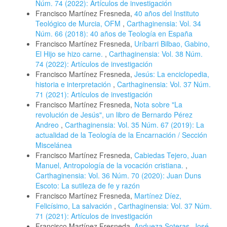
Núm. 74 (2022): Artículos de investigación
Francisco Martínez Fresneda,
40 años del Instituto
Teológico de Murcia, OFM
,
Carthaginensia: Vol. 34
Núm. 66 (2018): 40 años de Teología en España
Francisco Martínez Fresneda,
Uríbarri Bilbao, Gabino,
El Hijo se hizo carne.
,
Carthaginensia: Vol. 38 Núm.
74 (2022): Artículos de investigación
Francisco Martínez Fresneda,
Jesús: La enciclopedia,
historia e interpretación
,
Carthaginensia: Vol. 37 Núm.
71 (2021): Artículos de investigación
Francisco Martínez Fresneda,
Nota sobre "La
revolución de Jesús", un libro de Bernardo Pérez
Andreo
,
Carthaginensia: Vol. 35 Núm. 67 (2019): La
actualidad de la Teología de la Encarnación / Sección
Miscelánea
Francisco Martínez Fresneda,
Cabiedas Tejero, Juan
Manuel, Antropología de la vocación cristiana.
,
Carthaginensia: Vol. 36 Núm. 70 (2020): Juan Duns
Escoto: La sutileza de fe y razón
Francisco Martínez Fresneda,
Martínez Díez,
Felicísimo, La salvación
,
Carthaginensia: Vol. 37 Núm.
71 (2021): Artículos de investigación
Francisco Martínez Fresneda,
Andueza Soteras, José