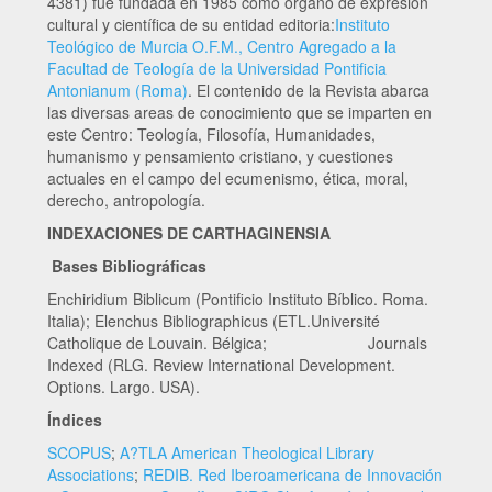
4381) fue fundada en 1985 como órgano de expresión
cultural y científica de su entidad editoria:
Instituto
Teológico de Murcia O.F.M., Centro Agregado a la
Facultad de Teología de la Universidad Pontificia
Antonianum (Roma)
. El contenido de la Revista abarca
las diversas areas de conocimiento que se imparten en
este Centro: Teología, Filosofía, Humanidades,
humanismo y pensamiento cristiano, y cuestiones
actuales en el campo del ecumenismo, ética, moral,
derecho, antropología.
INDEXACIONES DE CARTHAGINENSIA
Bases Bibliográficas
Enchiridium Biblicum (Pontificio Instituto Bíblico. Roma.
Italia); Elenchus Bibliographicus (ETL.Université
Catholique de Louvain. Bélgica; Journals
Indexed (RLG. Review International Development.
Options. Largo. USA).
Índices
SCOPUS
;
A?TLA American Theological Library
Associations
;
REDIB. Red Iberoamericana de Innovación