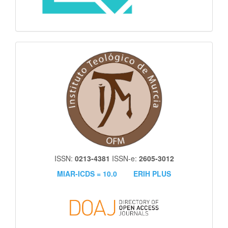
itm
ISSN:
0213-4381
ISSN-e:
2605-3012
MIAR-ICDS = 10.0
ERIH PLUS