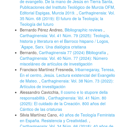
de evangelio. De la mano de Jesús en Tierra Santa,
Publicaciones del Instituto Teológico de Murcia OFM,
Editorial Espigas, Murcia 2019.
,
Carthaginensia: Vol.
35 Núm. 68 (2019): El futuro de la Teología; la
Teología del futuro
Bernardo Pérez Andreo,
Bibliographic reviews
,
Carthaginensia: Vol. 41 Núm. 79 (2025): Teología,
historia y literatura en el Barroco hispano / Logos,
´Agape, Sarx. Una dialógica cristiana
Bernardo,
Carthaginensia 77 (2024) Bibliografía
,
Carthaginensia: Vol. 40 Núm. 77 (2024): Número
misceláneo de artículos de investigación
Francisco Martínez Fresneda,
Iribarnegaray, Teresa,
En el centro, Jesús. Lectura existencial del Evangelio
de Mateo.
,
Carthaginensia: Vol. 38 Núm. 73 (2022):
Artículos de investigación
Alessandro Cavicchia,
Il cosmo e lo stupore della
responsabilità
,
Carthaginensia: Vol. 41 Núm. 80
(2025): El cuidado de la Creación. 800 años del
Cántico de las criaturas
Silvia Martínez Cano,
40 años de Teología Feminista
en España. Resistencia y Creatividad.
,
Carthaginensia: Vol. 34 Núm. 66 (2018): 40 años de