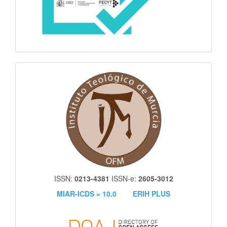
itm
ISSN:
0213-4381
ISSN-e:
2605-3012
MIAR-ICDS = 10.0
ERIH PLUS