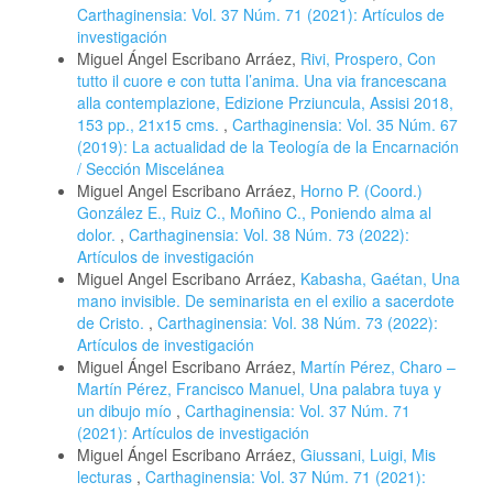
Carthaginensia: Vol. 37 Núm. 71 (2021): Artículos de
investigación
Miguel Ángel Escribano Arráez,
Rivi, Prospero, Con
tutto il cuore e con tutta l’anima. Una via francescana
alla contemplazione, Edizione Prziuncula, Assisi 2018,
153 pp., 21x15 cms.
,
Carthaginensia: Vol. 35 Núm. 67
(2019): La actualidad de la Teología de la Encarnación
/ Sección Miscelánea
Miguel Angel Escribano Arráez,
Horno P. (Coord.)
González E., Ruiz C., Moñino C., Poniendo alma al
dolor.
,
Carthaginensia: Vol. 38 Núm. 73 (2022):
Artículos de investigación
Miguel Angel Escribano Arráez,
Kabasha, Gaétan, Una
mano invisible. De seminarista en el exilio a sacerdote
de Cristo.
,
Carthaginensia: Vol. 38 Núm. 73 (2022):
Artículos de investigación
Miguel Ángel Escribano Arráez,
Martín Pérez, Charo –
Martín Pérez, Francisco Manuel, Una palabra tuya y
un dibujo mío
,
Carthaginensia: Vol. 37 Núm. 71
(2021): Artículos de investigación
Miguel Ángel Escribano Arráez,
Giussani, Luigi, Mis
lecturas
,
Carthaginensia: Vol. 37 Núm. 71 (2021):