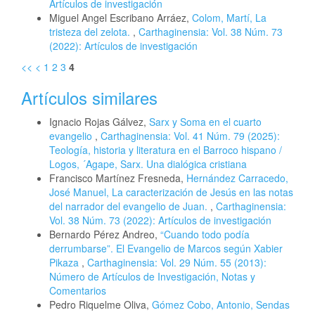
Artículos de investigación
Miguel Angel Escribano Arráez,
Colom, Martí, La
tristeza del zelota.
,
Carthaginensia: Vol. 38 Núm. 73
(2022): Artículos de investigación
<<
<
1
2
3
4
Artículos similares
Ignacio Rojas Gálvez,
Sarx y Soma en el cuarto
evangelio
,
Carthaginensia: Vol. 41 Núm. 79 (2025):
Teología, historia y literatura en el Barroco hispano /
Logos, ´Agape, Sarx. Una dialógica cristiana
Francisco Martínez Fresneda,
Hernández Carracedo,
José Manuel, La caracterización de Jesús en las notas
del narrador del evangelio de Juan.
,
Carthaginensia:
Vol. 38 Núm. 73 (2022): Artículos de investigación
Bernardo Pérez Andreo,
“Cuando todo podía
derrumbarse”. El Evangelio de Marcos según Xabier
Pikaza
,
Carthaginensia: Vol. 29 Núm. 55 (2013):
Número de Artículos de Investigación, Notas y
Comentarios
Pedro Riquelme Oliva,
Gómez Cobo, Antonio, Sendas