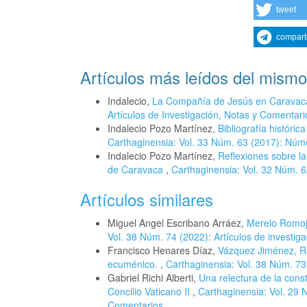
tweet
compart
Artículos más leídos del mismo
Indalecio,
La Compañía de Jesús en Carava
Artículos de Investigación, Notas y Comentari
Indalecio Pozo Martínez,
Bibliografía histór
Carthaginensia: Vol. 33 Núm. 63 (2017): Núme
Indalecio Pozo Martínez,
Reflexiones sobre la
de Caravaca
,
Carthaginensia: Vol. 32 Núm. 6
Artículos similares
Miguel Angel Escribano Arráez,
Merelo Romoja
Vol. 38 Núm. 74 (2022): Artículos de investiga
Francisco Henares Díaz,
Vázquez Jiménez, Raf
ecuménico.
,
Carthaginensia: Vol. 38 Núm. 73 
Gabriel Richi Alberti,
Una relectura de la cons
Concilio Vaticano II
,
Carthaginensia: Vol. 29 
Comentarios