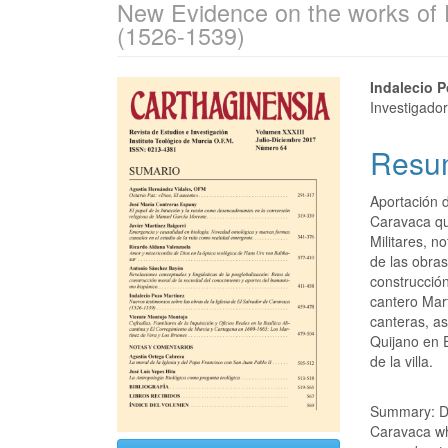
New Evidence on the works of 
(1526-1539)
Indalecio 
Investigado
Resu
Aportación d
Caravaca qu
Militares, n
de las obras
construcción
cantero Mar
canteras, a
Quijano en 
de la villa.
Summary: Do
Caravaca whi