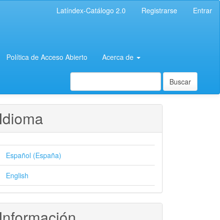
Latíndex-Catálogo 2.0
Registrarse
Entrar
Política de Acceso Abierto
Acerca de
Buscar
Idioma
Español (España)
English
Información