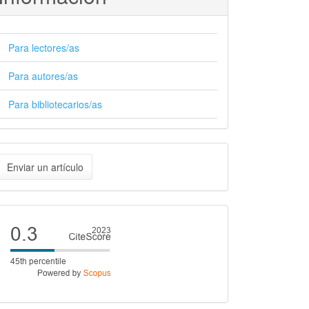
Para lectores/as
Para autores/as
Para bibliotecarios/as
nviar
Enviar un artículo
n
rtículo
Cite
score