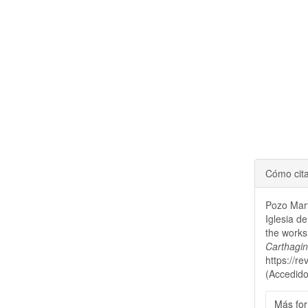
Cómo cit
Pozo Mart
Iglesia d
the works
Carthagi
https://r
(Accedido
Más for