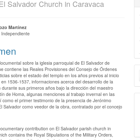
El Salvador Church in Caravaca
Pozo Martínez
r Independiente
men
ocumental sobre la iglesia parroquial de El Salvador de
E
e contiene las Reales Provisiones del Consejo de Órdenes
oticias sobre el estado del templo en los años previos al inicio
u
 en 1536-1537, informaciones acerca del desarrollo de la
 durante sus primeros años bajo la dirección del maestro
a
tín de Homa, algunas menciones al trabajo invernal en las
sí como el primer testimonio de la presencia de Jerónimo
El Salvador como veedor de la obra, contratado por el concejo
cumentary contribution on El Salvador parish church in
ch contains the Royal Stipulations of the Military Orders,