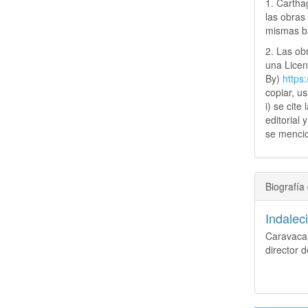
1. Cartha
las obras 
mismas ba
2. Las obr
una Lice
By)
https
copiar, u
i) se cite
editorial 
se mencio
Biografía 
Indalec
Caravaca 
director 