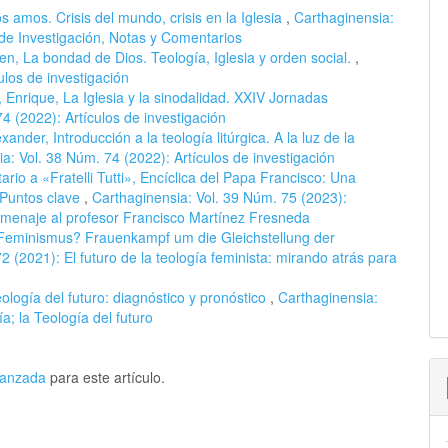
s amos. Crisis del mundo, crisis en la Iglesia
,
Carthaginensia:
de Investigación, Notas y Comentarios
en, La bondad de Dios. Teología, Iglesia y orden social.
,
ulos de investigación
 Enrique, La Iglesia y la sinodalidad. XXIV Jornadas
4 (2022): Artículos de investigación
der, Introducción a la teología litúrgica. A la luz de la
a: Vol. 38 Núm. 74 (2022): Artículos de investigación
rio a «Fratelli Tutti», Encíclica del Papa Francisco: Una
 Puntos clave
,
Carthaginensia: Vol. 39 Núm. 75 (2023):
omenaje al profesor Francisco Martínez Fresneda
eminismus? Frauenkampf um die Gleichstellung der
2 (2021): El futuro de la teología feminista: mirando atrás para
eología del futuro: diagnóstico y pronóstico
,
Carthaginensia:
a; la Teología del futuro
avanzada
para este artículo.