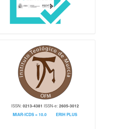
itm
ISSN:
0213-4381
ISSN-e:
2605-3012
MIAR-ICDS = 10.0
ERIH PLUS