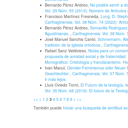
Bernardo Pérez Andreo,
No podéis servir a do
Vol. 29 Núm. 55 (2013): Número de Artículos 
Francisco Martínez Fresneda,
Long, D. Steph
Carthaginensia: Vol. 38 Núm. 74 (2022): Artíc
Bernardo Pérez Andreo,
Somavilla Rodríguez,
Agustinianas.
,
Carthaginensia: Vol. 38 Núm. 7
José Manuel Sanchis Cantó,
Schmemann, Alexan
tradición de la Iglesia ortodoxa
,
Carthaginensi
Rafael Sanz Valdivieso,
Notas para un comenta
propuesta de amistad social y de fraternidad.
Monográfico: Cristología y franciscanismo. H
Ivan Macut,
Gender-Feminismus oder Neuer F
Geschlechter
,
Carthaginensia: Vol. 37 Núm. 7
ir más lejos.
Lluís Oviedo Torró,
El Futuro de la teología, t
Vol. 35 Núm. 68 (2019): El futuro de la Teologí
<<
<
1
2
3
4
5
6
7
8
9
>
>>
También puede
Iniciar una búsqueda de similitud 