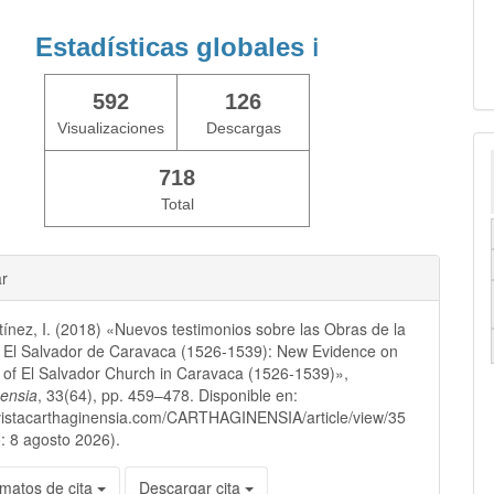
Estadísticas globales
ℹ️
592
126
Visualizaciones
Descargas
718
Total
ar
ínez, I. (2018) «Nuevos testimonios sobre las Obras de la
e El Salvador de Caravaca (1526-1539): New Evidence on
 of El Salvador Church in Caravaca (1526-1539)»,
nensia
, 33(64), pp. 459–478. Disponible en:
evistacarthaginensia.com/CARTHAGINENSIA/article/view/35
: 8 agosto 2026).
matos de cita
Descargar cita