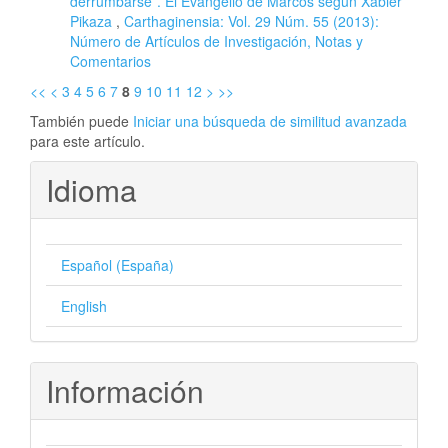
derrumbarse”. El Evangelio de Marcos según Xabier
Pikaza
,
Carthaginensia: Vol. 29 Núm. 55 (2013):
Número de Artículos de Investigación, Notas y
Comentarios
<<
<
3
4
5
6
7
8
9
10
11
12
>
>>
También puede
Iniciar una búsqueda de similitud avanzada
para este artículo.
Idioma
Español (España)
English
Información