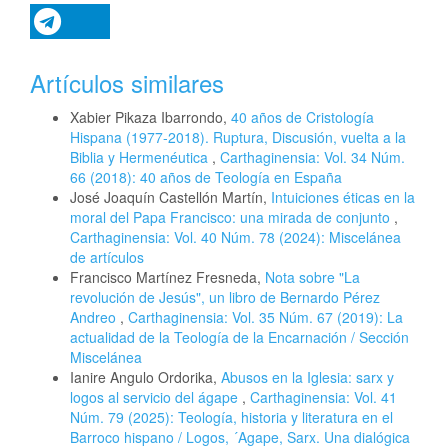
Artículos similares
Xabier Pikaza Ibarrondo,
40 años de Cristología
Hispana (1977-2018). Ruptura, Discusión, vuelta a la
Biblia y Hermenéutica
,
Carthaginensia: Vol. 34 Núm.
66 (2018): 40 años de Teología en España
José Joaquín Castellón Martín,
Intuiciones éticas en la
moral del Papa Francisco: una mirada de conjunto
,
Carthaginensia: Vol. 40 Núm. 78 (2024): Miscelánea
de artículos
Francisco Martínez Fresneda,
Nota sobre "La
revolución de Jesús", un libro de Bernardo Pérez
Andreo
,
Carthaginensia: Vol. 35 Núm. 67 (2019): La
actualidad de la Teología de la Encarnación / Sección
Miscelánea
Ianire Angulo Ordorika,
Abusos en la Iglesia: sarx y
logos al servicio del ágape
,
Carthaginensia: Vol. 41
Núm. 79 (2025): Teología, historia y literatura en el
Barroco hispano / Logos, ´Agape, Sarx. Una dialógica