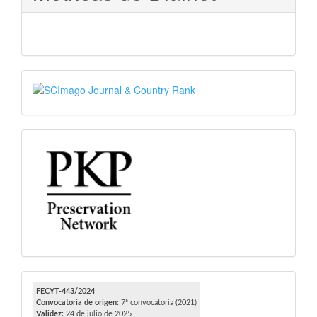
SJR
PKP
FECYT