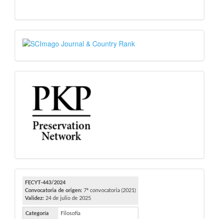
SJR
PKP
FECYT