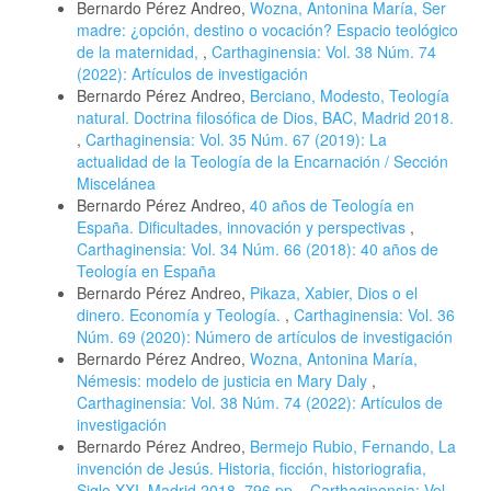
Bernardo Pérez Andreo,
Wozna, Antonina María, Ser
madre: ¿opción, destino o vocación? Espacio teológico
de la maternidad,
,
Carthaginensia: Vol. 38 Núm. 74
(2022): Artículos de investigación
Bernardo Pérez Andreo,
Berciano, Modesto, Teología
natural. Doctrina filosófica de Dios, BAC, Madrid 2018.
,
Carthaginensia: Vol. 35 Núm. 67 (2019): La
actualidad de la Teología de la Encarnación / Sección
Miscelánea
Bernardo Pérez Andreo,
40 años de Teología en
España. Dificultades, innovación y perspectivas
,
Carthaginensia: Vol. 34 Núm. 66 (2018): 40 años de
Teología en España
Bernardo Pérez Andreo,
Pikaza, Xabier, Dios o el
dinero. Economía y Teología.
,
Carthaginensia: Vol. 36
Núm. 69 (2020): Número de artículos de investigación
Bernardo Pérez Andreo,
Wozna, Antonina María,
Némesis: modelo de justicia en Mary Daly
,
Carthaginensia: Vol. 38 Núm. 74 (2022): Artículos de
investigación
Bernardo Pérez Andreo,
Bermejo Rubio, Fernando, La
invención de Jesús. Historia, ficción, historiografia,
Siglo XXI, Madrid 2018, 796 pp.
,
Carthaginensia: Vol.