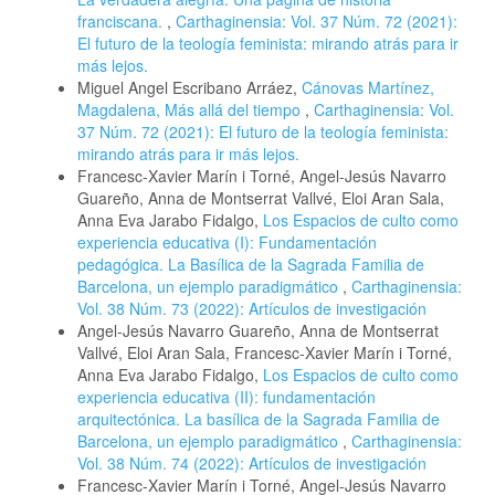
franciscana.
,
Carthaginensia: Vol. 37 Núm. 72 (2021):
El futuro de la teología feminista: mirando atrás para ir
más lejos.
Miguel Angel Escribano Arráez,
Cánovas Martínez,
Magdalena, Más allá del tiempo
,
Carthaginensia: Vol.
37 Núm. 72 (2021): El futuro de la teología feminista:
mirando atrás para ir más lejos.
Francesc-Xavier Marín i Torné, Angel-Jesús Navarro
Guareño, Anna de Montserrat Vallvé, Eloi Aran Sala,
Anna Eva Jarabo Fidalgo,
Los Espacios de culto como
experiencia educativa (I): Fundamentación
pedagógica. La Basílica de la Sagrada Familia de
Barcelona, un ejemplo paradigmático
,
Carthaginensia:
Vol. 38 Núm. 73 (2022): Artículos de investigación
Angel-Jesús Navarro Guareño, Anna de Montserrat
Vallvé, Eloi Aran Sala, Francesc-Xavier Marín i Torné,
Anna Eva Jarabo Fidalgo,
Los Espacios de culto como
experiencia educativa (II): fundamentación
arquitectónica. La basílica de la Sagrada Familia de
Barcelona, un ejemplo paradigmático
,
Carthaginensia:
Vol. 38 Núm. 74 (2022): Artículos de investigación
Francesc-Xavier Marín i Torné, Angel-Jesús Navarro