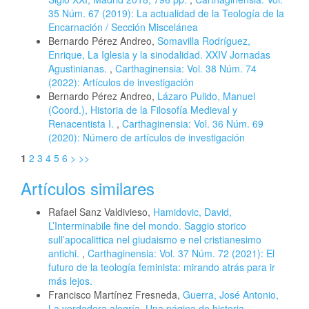
35 Núm. 67 (2019): La actualidad de la Teología de la
Encarnación / Sección Miscelánea
Bernardo Pérez Andreo,
Somavilla Rodríguez,
Enrique, La Iglesia y la sinodalidad. XXIV Jornadas
Agustinianas.
,
Carthaginensia: Vol. 38 Núm. 74
(2022): Artículos de investigación
Bernardo Pérez Andreo,
Lázaro Pulido, Manuel
(Coord.), Historia de la Filosofía Medieval y
Renacentista I.
,
Carthaginensia: Vol. 36 Núm. 69
(2020): Número de artículos de investigación
1
2
3
4
5
6
>
>>
Artículos similares
Rafael Sanz Valdivieso,
Hamidovic, David,
L’Interminabile fine del mondo. Saggio storico
sull’apocalittica nel giudaismo e nel cristianesimo
antichi.
,
Carthaginensia: Vol. 37 Núm. 72 (2021): El
futuro de la teología feminista: mirando atrás para ir
más lejos.
Francisco Martínez Fresneda,
Guerra, José Antonio,
La verdadera alegría. Una página de historia