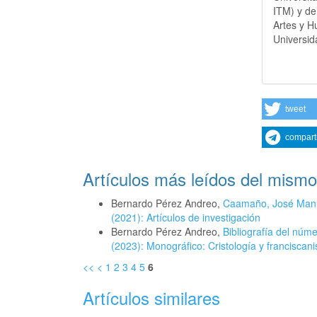
ITM) y de
Artes y H
Universid
tweet
compart
Artículos más leídos del mismo
Bernardo Pérez Andreo,
Caamaño, José Manue
(2021): Artículos de investigación
Bernardo Pérez Andreo,
Bibliografía del núm
(2023): Monográfico: Cristología y francisca
<<
<
1
2
3
4
5
6
Artículos similares