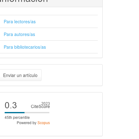
Para lectores/as
Para autores/as
Para bibliotecarios/as
nviar
Enviar un artículo
n
rtículo
Cite
score