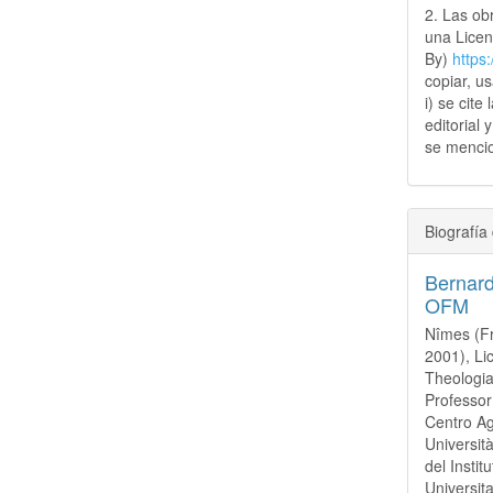
2. Las obr
una Lice
By)
https
copiar, u
i) se cite
editorial 
se mencio
Biografía 
Bernar
OFM
Nîmes (Fr
2001), Li
Theologia
Professor
Centro Ag
Universit
del Insti
Universit