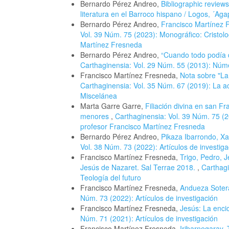
Bernardo Pérez Andreo,
Bibliographic review
literatura en el Barroco hispano / Logos, ´Aga
Bernardo Pérez Andreo,
Francisco Martínez F
Vol. 39 Núm. 75 (2023): Monográfico: Cristol
Martínez Fresneda
Bernardo Pérez Andreo,
“Cuando todo podía 
Carthaginensia: Vol. 29 Núm. 55 (2013): Núme
Francisco Martínez Fresneda,
Nota sobre "La
Carthaginensia: Vol. 35 Núm. 67 (2019): La ac
Miscelánea
Marta Garre Garre,
Filiación divina en san Fr
menores
,
Carthaginensia: Vol. 39 Núm. 75 (2
profesor Francisco Martínez Fresneda
Bernardo Pérez Andreo,
Pikaza Ibarrondo, Xa
Vol. 38 Núm. 73 (2022): Artículos de investiga
Francisco Martínez Fresneda,
Trigo, Pedro, 
Jesús de Nazaret. Sal Terrae 2018.
,
Carthagi
Teología del futuro
Francisco Martínez Fresneda,
Andueza Sotera
Núm. 73 (2022): Artículos de investigación
Francisco Martínez Fresneda,
Jesús: La encic
Núm. 71 (2021): Artículos de investigación
Francisco Martínez Fresneda,
Iribarnegaray, 