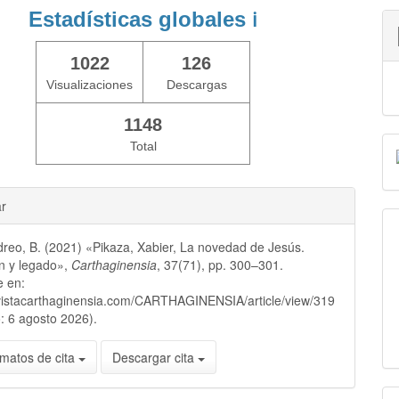
Estadísticas globales
ℹ️
1022
126
Visualizaciones
Descargas
1148
Total
ar
reo, B. (2021) «Pikaza, Xabier, La novedad de Jesús.
n y legado»,
Carthaginensia
, 37(71), pp. 300–301.
e en:
evistacarthaginensia.com/CARTHAGINENSIA/article/view/319
: 6 agosto 2026).
matos de cita
Descargar cita