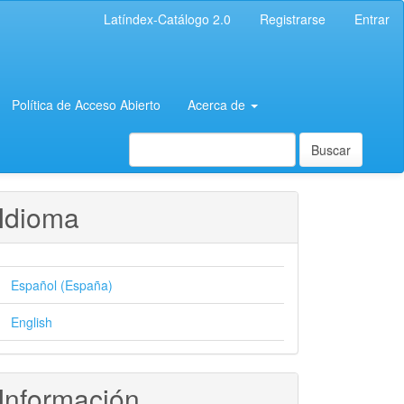
Latíndex-Catálogo 2.0
Registrarse
Entrar
Política de Acceso Abierto
Acerca de
Buscar
Idioma
Español (España)
English
Información