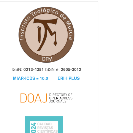
itm
ISSN:
0213-4381
ISSN-e:
2605-3012
MIAR-ICDS = 10.0
ERIH PLUS