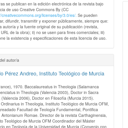
as se publican en la edición electrónica de la revista bajo
ncia de uso Creative Commons By (CC
://creativecommons.
org/licenses/by/3.0/es/.
Se pueden
sar, difundir, transmitir y exponer públicamente, siempre que:
 la autoría y la fuente original de su publicación (revista,
y URL de la obra); ii) no se usen para fines comerciales; iii)
ne la existencia y especificaciones de esta licencia de uso.
del autor/a
do Pérez Andreo,
Instituto Teológico de Murcia
ance), 1970. Baccalaureatus in Theologia (Salamanca
cenciatus in Theologia (Valencia 2003), Doctor in Sacra
 (Valencia 2006), Doctor en Filosofía (Murcia 2015).
 Ordinarius in Theologia, Instituto Teológico de Murcia OFM,
readado Facultad de Teología Fundamental, Pontifica
à Antonianum Romae. Director de la revista Carthaginensia,
tuto Teológico de Murcia OFM Coordinador del Máster
ario en Teología de la Universidad de Murcia (Convenio con