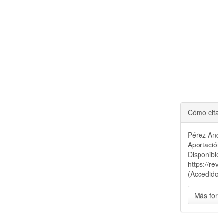
Cómo cit
Pérez And
Aportació
Disponibl
https://r
(Accedido
Más for