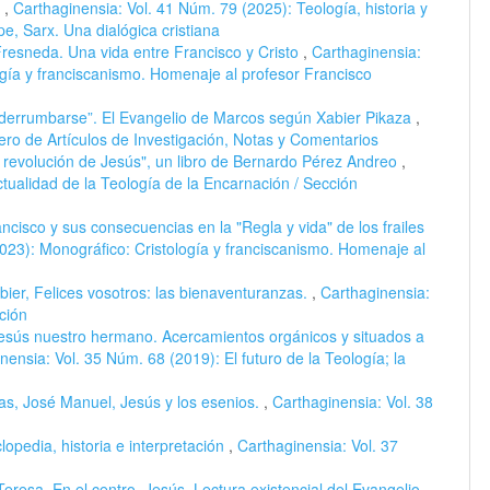
s
,
Carthaginensia: Vol. 41 Núm. 79 (2025): Teología, historia y
pe, Sarx. Una dialógica cristiana
resneda. Una vida entre Francisco y Cristo
,
Carthaginensia:
ogía y franciscanismo. Homenaje al profesor Francisco
derrumbarse”. El Evangelio de Marcos según Xabier Pikaza
,
ro de Artículos de Investigación, Notas y Comentarios
 revolución de Jesús", un libro de Bernardo Pérez Andreo
,
tualidad de la Teología de la Encarnación / Sección
ancisco y sus consecuencias en la "Regla y vida" de los frailes
023): Monográfico: Cristología y franciscanismo. Homenaje al
bier, Felices vosotros: las bienaventuranzas.
,
Carthaginensia:
ción
Jesús nuestro hermano. Acercamientos orgánicos y situados a
nensia: Vol. 35 Núm. 68 (2019): El futuro de la Teología; la
s, José Manuel, Jesús y los esenios.
,
Carthaginensia: Vol. 38
lopedia, historia e interpretación
,
Carthaginensia: Vol. 37
Teresa, En el centro, Jesús. Lectura existencial del Evangelio