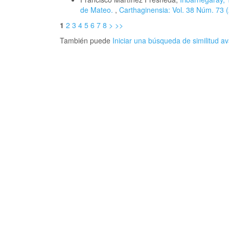
de Mateo.
,
Carthaginensia: Vol. 38 Núm. 73 (
1
2
3
4
5
6
7
8
>
>>
También puede
Iniciar una búsqueda de similitud 