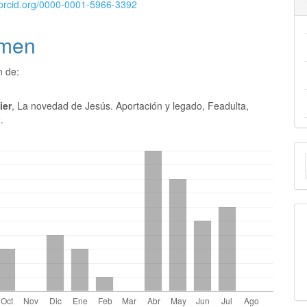
//orcid.org/0000-0001-5966-3392
men
n de:
ier
, La novedad de Jesús. Aportación y legado, Feadulta,
.
E
u
a