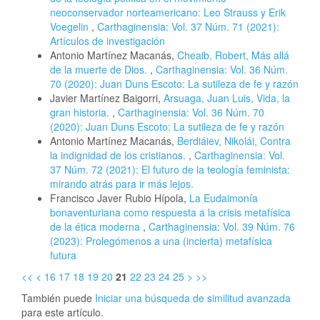
neoconservador norteamericano: Leo Strauss y Erik
Voegelin
,
Carthaginensia: Vol. 37 Núm. 71 (2021):
Artículos de investigación
Antonio Martínez Macanás,
Cheaib, Robert, Más allá
de la muerte de Dios.
,
Carthaginensia: Vol. 36 Núm.
70 (2020): Juan Duns Escoto: La sutileza de fe y razón
Javier Martínez Baigorri,
Arsuaga, Juan Luis, Vida, la
gran historia.
,
Carthaginensia: Vol. 36 Núm. 70
(2020): Juan Duns Escoto: La sutileza de fe y razón
Antonio Martínez Macanás,
Berdiáiev, Nikolái, Contra
la indignidad de los cristianos.
,
Carthaginensia: Vol.
37 Núm. 72 (2021): El futuro de la teología feminista:
mirando atrás para ir más lejos.
Francisco Javer Rubio Hípola,
La Eudaimonía
bonaventuriana como respuesta a la crisis metafísica
de la ética moderna
,
Carthaginensia: Vol. 39 Núm. 76
(2023): Prolegómenos a una (incierta) metafísica
futura
<<
<
16
17
18
19
20
21
22
23
24
25
>
>>
También puede
Iniciar una búsqueda de similitud avanzada
para este artículo.