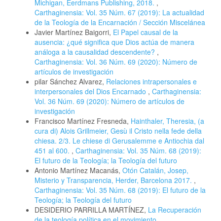
Michigan, Eerdmans Publishing, 2018.
,
Carthaginensia: Vol. 35 Núm. 67 (2019): La actualidad
de la Teología de la Encarnación / Sección Miscelánea
Javier Martínez Baigorri,
El Papel causal de la
ausencia: ¿qué significa que Dios actúa de manera
análoga a la causalidad descendente?
,
Carthaginensia: Vol. 36 Núm. 69 (2020): Número de
artículos de investigación
pilar Sánchez Alvarez,
Relaciones intrapersonales e
interpersonales del Dios Encarnado
,
Carthaginensia:
Vol. 36 Núm. 69 (2020): Número de artículos de
investigación
Francisco Martínez Fresneda,
Hainthaler, Theresia, (a
cura di) Alois Grillmeier, Gesù il Cristo nella fede della
chiesa. 2/3. Le chiese di Gerusalemme e Antiochia dal
451 al 600.
,
Carthaginensia: Vol. 35 Núm. 68 (2019):
El futuro de la Teología; la Teología del futuro
Antonio Martínez Macanás,
Otón Catalán, Josep,
Misterio y Transparencia, Herder, Barcelona 2017.
,
Carthaginensia: Vol. 35 Núm. 68 (2019): El futuro de la
Teología; la Teología del futuro
DESIDERIO PARRILLA MARTÍNEZ,
La Recuperación
de la teología política en el movimiento