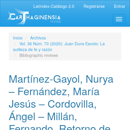
Latíndex-Catálogo 2.0
Registrarse
Entrar
Inicio
Archivos
Vol. 36 Núm. 70 (2020): Juan Duns Escoto: La
sutileza de fe y razón
Bibliographic reviews
Martínez-Gayol, Nurya
– Fernández, María
Jesús – Cordovilla,
Ángel – Millán,
Fernando, Retorno de