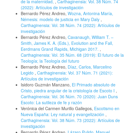
de la maternidad,
,
Carthaginensia: Vol. 38 Núm. 74
(2022): Artículos de investigación
Bernardo Pérez Andreo,
Wozna, Antonina María,
Némesis: modelo de justicia en Mary Daly
,
Carthaginensia: Vol. 38 Núm. 74 (2022): Artículos de
investigación
Bernardo Pérez Andreo,
Cavanaugh, William T. –
Smith, James K. A. (Eds.), Evolution and the Fall,
Eerdmans Grand Rapids, Michigan 2017.
,
Carthaginensia: Vol. 35 Núm. 68 (2019): El futuro de la
Teología; la Teología del futuro
Bernardo Pérez Andreo,
Díaz, Carlos, Marcelino
Legido
,
Carthaginensia: Vol. 37 Núm. 71 (2021):
Artículos de investigación
Isidoro Guzmán Manzano,
El Primado absoluto de
Cristo, piedra angular de la cristología de Escoto I
,
Carthaginensia: Vol. 36 Núm. 70 (2020): Juan Duns
Escoto: La sutileza de fe y razón
Verónica del Carmen Murillo Gallegos,
Escotismo en
Nueva España: Ley natural y evangelización
,
Carthaginensia: Vol. 38 Núm. 73 (2022): Artículos de
investigación
Bernardo Pérez Andreo,
Lázaro Pulido, Manuel