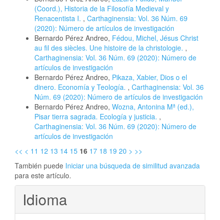
(Coord.), Historia de la Filosofía Medieval y
Renacentista I.
,
Carthaginensia: Vol. 36 Núm. 69
(2020): Número de artículos de investigación
Bernardo Pérez Andreo,
Fédou, Michel, Jésus Christ
au fil des siècles. Une histoire de la christologie.
,
Carthaginensia: Vol. 36 Núm. 69 (2020): Número de
artículos de investigación
Bernardo Pérez Andreo,
Pikaza, Xabier, Dios o el
dinero. Economía y Teología.
,
Carthaginensia: Vol. 36
Núm. 69 (2020): Número de artículos de investigación
Bernardo Pérez Andreo,
Wozna, Antonina Mª (ed.),
Pisar tierra sagrada. Ecología y justicia.
,
Carthaginensia: Vol. 36 Núm. 69 (2020): Número de
artículos de investigación
<<
<
11
12
13
14
15
16
17
18
19
20
>
>>
También puede
Iniciar una búsqueda de similitud avanzada
para este artículo.
Idioma