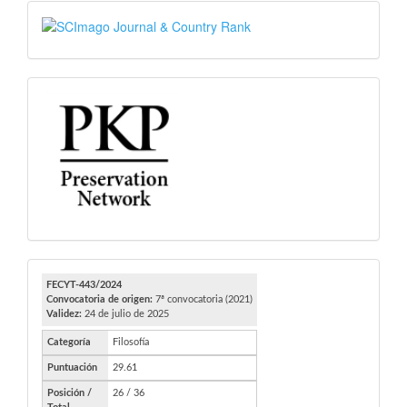
SJR
PKP
FECYT