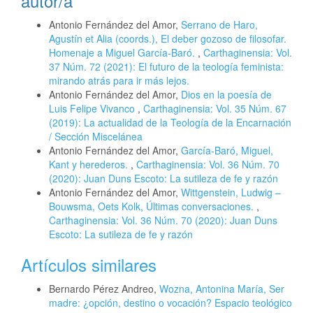
autor/a
Antonio Fernández del Amor,
Serrano de Haro,
Agustín et Alia (coords.), El deber gozoso de filosofar.
Homenaje a Miguel García-Baró.
,
Carthaginensia: Vol.
37 Núm. 72 (2021): El futuro de la teología feminista:
mirando atrás para ir más lejos.
Antonio Fernández del Amor,
Dios en la poesía de
Luis Felipe Vivanco
,
Carthaginensia: Vol. 35 Núm. 67
(2019): La actualidad de la Teología de la Encarnación
/ Sección Miscelánea
Antonio Fernández del Amor,
García-Baró, Miguel,
Kant y herederos.
,
Carthaginensia: Vol. 36 Núm. 70
(2020): Juan Duns Escoto: La sutileza de fe y razón
Antonio Fernández del Amor,
Wittgenstein, Ludwig –
Bouwsma, Oets Kolk, Últimas conversaciones.
,
Carthaginensia: Vol. 36 Núm. 70 (2020): Juan Duns
Escoto: La sutileza de fe y razón
Artículos similares
Bernardo Pérez Andreo,
Wozna, Antonina María, Ser
madre: ¿opción, destino o vocación? Espacio teológico