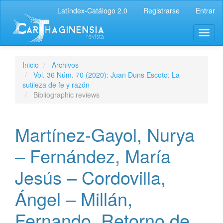
Latíndex-Catálogo 2.0
Registrarse
Entrar
Inicio
Archivos
Vol. 36 Núm. 70 (2020): Juan Duns Escoto: La
sutileza de fe y razón
Bibliographic reviews
Martínez-Gayol, Nurya
– Fernández, María
Jesús – Cordovilla,
Ángel – Millán,
Fernando, Retorno de