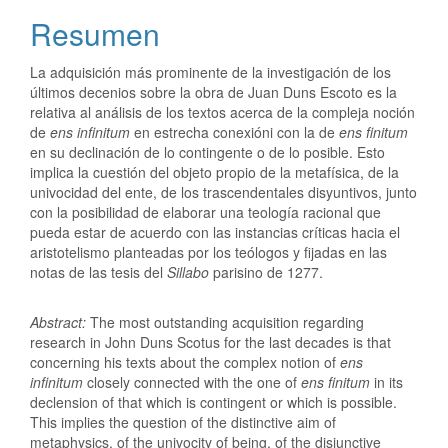
Resumen
La adquisición más prominente de la investigación de los
últimos decenios sobre la obra de Juan Duns Escoto es la
relativa al análisis de los textos acerca de la compleja noción
de
ens infinitum
en estrecha conexióni con la de
ens finitum
en su declinación de lo contingente o de lo posible. Esto
implica la cuestión del objeto propio de la metafísica, de la
univocidad del ente, de los trascendentales disyuntivos, junto
con la posibilidad de elaborar una teología racional que
pueda estar de acuerdo con las instancias críticas hacia el
aristotelismo planteadas por los teólogos y fijadas en las
notas de las tesis del
Sillabo
parisino de 1277.
Abstract:
The most outstanding acquisition regarding
research in John Duns Scotus for the last decades is that
concerning his texts about the complex notion of
ens
infinitum
closely connected with the one of
ens finitum
in its
declension of that which is contingent or which is possible.
This implies the question of the distinctive aim of
metaphysics, of the univocity of being, of the disjunctive