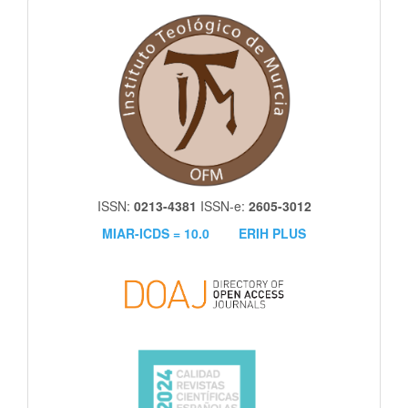
itm
ISSN:
0213-4381
ISSN-e:
2605-3012
MIAR-ICDS = 10.0
ERIH PLUS