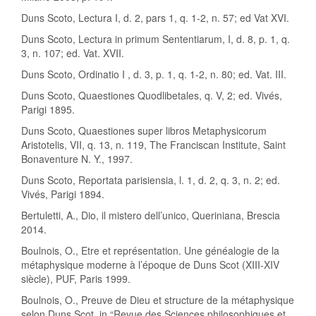
Duns Scoto, Lectura I, d. 2, pars 1, q. 1-2, n. 57; ed Vat XVI.
Duns Scoto, Lectura in primum Sententiarum, I, d. 8, p. 1, q.
3, n. 107; ed. Vat. XVII.
Duns Scoto, Ordinatio I , d. 3, p. 1, q. 1-2, n. 80; ed. Vat. III.
Duns Scoto, Quaestiones Quodlibetales, q. V, 2; ed. Vivés,
Parigi 1895.
Duns Scoto, Quaestiones super libros Metaphysicorum
Aristotelis, VII, q. 13, n. 119, The Franciscan Institute, Saint
Bonaventure N. Y., 1997.
Duns Scoto, Reportata parisiensia, l. 1, d. 2, q. 3, n. 2; ed.
Vivés, Parigi 1894.
Bertuletti, A., Dio, il mistero dell’unico, Queriniana, Brescia
2014.
Boulnois, O., Etre et représentation. Une généalogie de la
métaphysique moderne à l’époque de Duns Scot (XIII-XIV
siècle), PUF, Paris 1999.
Boulnois, O., Preuve de Dieu et structure de la métaphysique
selon Duns Scot, in “Revue des Sciences philosophiques et