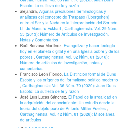
Escoto: La sutileza de fe y razón
alejandra,
Algunas precisiones terminológicas y
analíticas del concepto de Traspaso (Übergehen)
entre el Ser y la Nada en la interpretación del Sermón
LII de Maestro Eckhart
,
Carthaginensia: Vol. 29 Núm.
55 (2013): Número de Artículos de Investigación,
Notas y Comentarios
Raúl Berzosa Martínez,
Evangelizar y hacer teología
hoy en el planeta digital y en una Iglesia pobre y de los
pobres
,
Carthaginensia: Vol. 32 Núm. 61 (2016):
Número de artículos de investigación, notas y
comentarios.
Francisco León Florido,
La Distinción formal de Duns
Escoto y los orígenes del formalismo político moderno
,
Carthaginensia: Vol. 36 Núm. 70 (2020): Juan Duns
Escoto: La sutileza de fe y razón
José Luis Lucas Sánchez,
El Papel de la irrealidad en
la adquisición del conocimiento: Un estudio desde la
teoría del objeto puro de Antonio Millán-Puelles
,
Carthaginensia: Vol. 42 Núm. 81 (2026): Miscelánea
de artículos