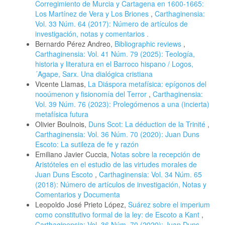
Corregimiento de Murcia y Cartagena en 1600-1665:
Los Martínez de Vera y Los Briones
,
Carthaginensia:
Vol. 33 Núm. 64 (2017): Número de artículos de
investigación, notas y comentarios .
Bernardo Pérez Andreo,
Bibliographic reviews
,
Carthaginensia: Vol. 41 Núm. 79 (2025): Teología,
historia y literatura en el Barroco hispano / Logos,
´Agape, Sarx. Una dialógica cristiana
Vicente Llamas,
La Diáspora metafísica: epígonos del
nooúmenon y fisionomía del Terror
,
Carthaginensia:
Vol. 39 Núm. 76 (2023): Prolegómenos a una (incierta)
metafísica futura
Olivier Boulnois,
Duns Scot: La déduction de la Trinité
,
Carthaginensia: Vol. 36 Núm. 70 (2020): Juan Duns
Escoto: La sutileza de fe y razón
Emiliano Javier Cuccia,
Notas sobre la recepción de
Aristóteles en el estudio de las virtudes morales de
Juan Duns Escoto
,
Carthaginensia: Vol. 34 Núm. 65
(2018): Número de artículos de investigación, Notas y
Comentarios y Documenta
Leopoldo José Prieto López,
Suárez sobre el imperium
como constitutivo formal de la ley: de Escoto a Kant
,
Carthaginensia: Vol. 36 Núm. 70 (2020): Juan Duns