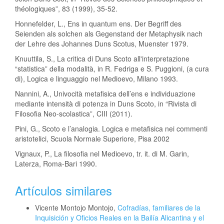
théologiques”, 83 (1999), 35-52.
Honnefelder, L., Ens in quantum ens. Der Begriff des
Seienden als solchen als Gegenstand der Metaphysik nach
der Lehre des Johannes Duns Scotus, Muenster 1979.
Knuuttila, S., La critica di Duns Scoto all'interpretazione
“statistica” della modalità, in R. Fedriga e S. Puggioni, (a cura
di), Logica e linguaggio nel Medioevo, Milano 1993.
Nannini, A., Univocità metafisica dell’ens e individuazione
mediante intensità di potenza in Duns Scoto, in “Rivista di
Filosofia Neo-scolastica”, CIII (2011).
Pini, G., Scoto e l’analogia. Logica e metafisica nei commenti
aristotelici, Scuola Normale Superiore, Pisa 2002
Vignaux, P., La filosofia nel Medioevo, tr. it. di M. Garin,
Laterza, Roma-Bari 1990.
Artículos similares
Vicente Montojo Montojo,
Cofradías, familiares de la
Inquisición y Oficios Reales en la Bailía Alicantina y el