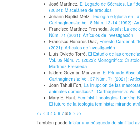
José Martínez,
El Legado de Sócrates. La fid
(2024): Miscelánea de artículos
Johann Baptist Metz,
Teología e Iglesia en La
Carthaginensia: Vol. 8 Núm. 13-14 (1992): Amé
Francisco Martínez Fresneda,
Jesús: La encic
Núm. 71 (2021): Artículos de investigación
Francisco Henares Díaz,
Ernesto Cardenal: “
(2021): Artículos de investigación
Lluís Oviedo Torró,
El Estudio de las creenci
Vol. 39 Núm. 75 (2023): Monográfico: Cristol
Martínez Fresneda
Isidoro Guzmán Manzano,
El Primado Absoluto
Carthaginensia: Vol. 37 Núm. 71 (2021): Artíc
Joan Tahull Fort,
La Irrupción de las mascotas
animales domésticos?
,
Carthaginensia: Vol. 
Mary E. Hunt,
Feminist Theologies: Looking 
El futuro de la teología feminista: mirando atr
<<
<
3
4
5
6
7
8
9
>
>>
También puede
Iniciar una búsqueda de similitud 