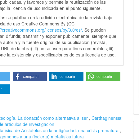
publicadas, y favorece y permite la reutilización de las
jo la licencia de uso indicada en el punto siguiente.
as se publican en la edición electrónica de la revista bajo
ncia de uso Creative Commons By (CC
://creativecommons.
org/licenses/by/3.0/es/.
Se pueden
sar, difundir, transmitir y exponer públicamente, siempre que:
 la autoría y la fuente original de su publicación (revista,
y URL de la obra); ii) no se usen para fines comerciales; iii)
ne la existencia y especificaciones de esta licencia de uso.
compartir
compartir
compartir
ir
teología. La donación como alternativa al ser
,
Carthaginensia:
 artículos de investigación
afísica de Aristóteles en la antigüedad: una crisis prematura
,
gómenos a una (incierta) metafísica futura