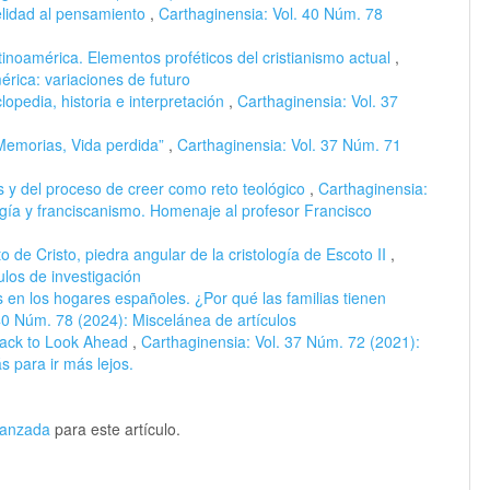
elidad al pensamiento
,
Carthaginensia: Vol. 40 Núm. 78
tinoamérica. Elementos proféticos del cristianismo actual
,
rica: variaciones de futuro
lopedia, historia e interpretación
,
Carthaginensia: Vol. 37
Memorias, Vida perdida”
,
Carthaginensia: Vol. 37 Núm. 71
as y del proceso de creer como reto teológico
,
Carthaginensia:
ogía y franciscanismo. Homenaje al profesor Francisco
 de Cristo, piedra angular de la cristología de Escoto II
,
ulos de investigación
 en los hogares españoles. ¿Por qué las familias tienen
40 Núm. 78 (2024): Miscelánea de artículos
Back to Look Ahead
,
Carthaginensia: Vol. 37 Núm. 72 (2021):
ás para ir más lejos.
avanzada
para este artículo.