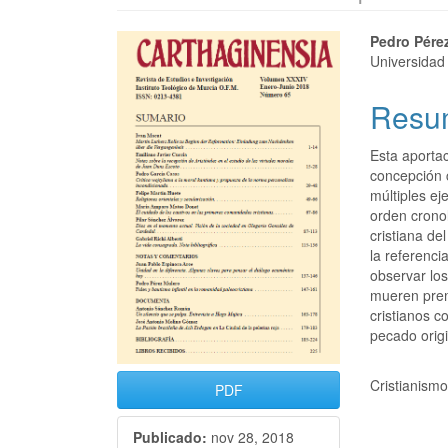
Pedro Pére
Universidad
Resu
Esta aportac
concepción 
múltiples ej
orden crono
cristiana de
la referenci
observar los
mueren prem
cristianos c
pecado origi
Cristianismo
PDF
Publicado:
nov 28, 2018