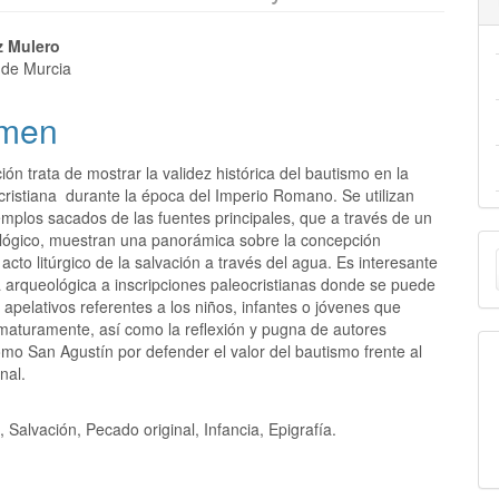
z Mulero
 de Murcia
men
ión trata de mostrar la validez histórica del bautismo en la
cristiana durante la época del Imperio Romano. Se utilizan
emplos sacados de las fuentes principales, que a través de un
E
lógico, muestran una panorámica sobre la concepción
l acto litúrgico de la salvación a través del agua. Es interesante
u
a arqueológica a inscripciones paleocristianas donde se puede
 apelativos referentes a los niños, infantes o jóvenes que
a
aturamente, así como la reflexión y pugna de autores
omo San Agustín por defender el valor del bautismo frente al
nal.
, Salvación, Pecado original, Infancia, Epigrafía.