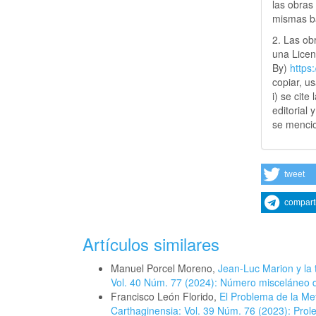
las obras 
mismas ba
2. Las obr
una Lice
By)
https
copiar, u
i) se cite
editorial 
se mencio
tweet
compart
Artículos similares
Manuel Porcel Moreno,
Jean-Luc Marion y la 
Vol. 40 Núm. 77 (2024): Número misceláneo de
Francisco León Florido,
El Problema de la Met
Carthaginensia: Vol. 39 Núm. 76 (2023): Prole