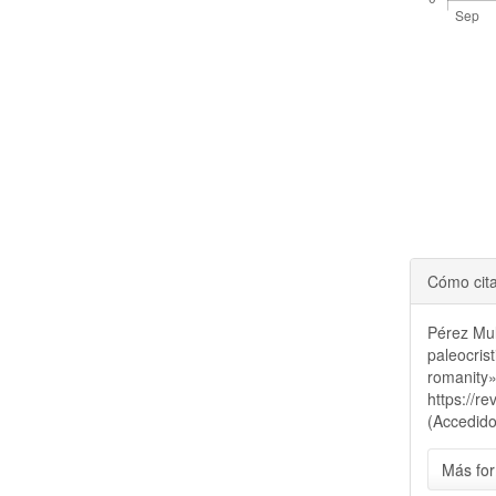
Cómo cit
Pérez Mul
paleocris
romanity
https://r
(Accedido
Más for