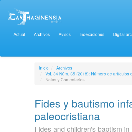
Actual
Archivos
Avisos
Indexaciones
Digital ar
Inicio
Archivos
Vol. 34 Núm. 65 (2018): Número de artículos 
Notas y Comentarios
Fides y bautismo inf
paleocristiana
Fides and children's baptism in