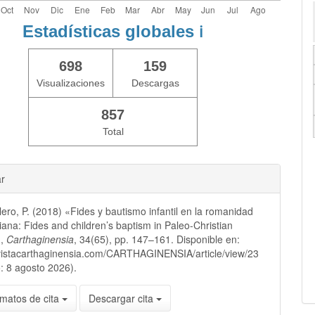
Estadísticas globales
ℹ️
698
159
Visualizaciones
Descargas
857
Total
ar
ero, P. (2018) «Fides y bautismo infantil en la romanidad
tiana: Fides and children’s baptism in Paleo-Christian
»,
Carthaginensia
, 34(65), pp. 147–161. Disponible en:
evistacarthaginensia.com/CARTHAGINENSIA/article/view/23
: 8 agosto 2026).
matos de cita
Descargar cita