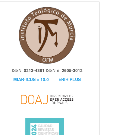
itm
ISSN:
0213-4381
ISSN-e:
2605-3012
MIAR-ICDS = 10.0
ERIH PLUS