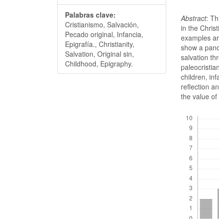
Palabras clave:
Abstract
: Th
Cristianismo, Salvación,
in the Chris
Pecado original, Infancia,
examples ar
Epigrafía., Christianity,
show a panor
Salvation, Original sin,
salvation th
Childhood, Epigraphy.
paleocristia
children, in
reflection a
the value of 
Descargas