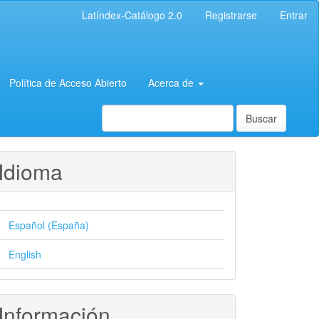
Latíndex-Catálogo 2.0
Registrarse
Entrar
Política de Acceso Abierto
Acerca de
Buscar
Idioma
Español (España)
English
Información