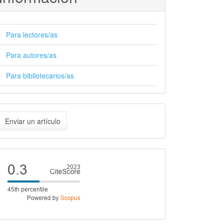
Para lectores/as
Para autores/as
Para bibliotecarios/as
nviar
Enviar un artículo
n
rtículo
Cite
score