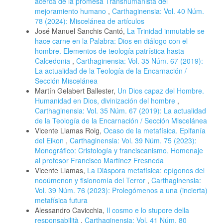
acerca de la promesa Transhumanista del
mejoramiento humano
,
Carthaginensia: Vol. 40 Núm.
78 (2024): Miscelánea de artículos
José Manuel Sanchis Cantó,
La Trinidad inmutable se
hace carne en la Palabra: Dios en diálogo con el
hombre. Elementos de teología patrística hasta
Calcedonia
,
Carthaginensia: Vol. 35 Núm. 67 (2019):
La actualidad de la Teología de la Encarnación /
Sección Miscelánea
Martín Gelabert Ballester,
Un Dios capaz del Hombre.
Humanidad en Dios, divinización del hombre
,
Carthaginensia: Vol. 35 Núm. 67 (2019): La actualidad
de la Teología de la Encarnación / Sección Miscelánea
Vicente Llamas Roig,
Ocaso de la metafísica. Epifanía
del Eikon
,
Carthaginensia: Vol. 39 Núm. 75 (2023):
Monográfico: Cristología y franciscanismo. Homenaje
al profesor Francisco Martínez Fresneda
Vicente Llamas,
La Diáspora metafísica: epígonos del
nooúmenon y fisionomía del Terror
,
Carthaginensia:
Vol. 39 Núm. 76 (2023): Prolegómenos a una (incierta)
metafísica futura
Alessandro Cavicchia,
Il cosmo e lo stupore della
responsabilità
,
Carthaginensia: Vol. 41 Núm. 80