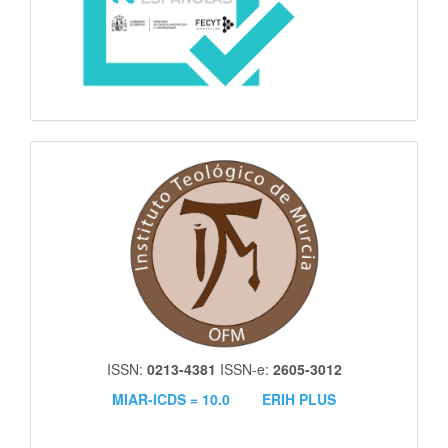
itm
ISSN:
0213-4381
ISSN-e:
2605-3012
MIAR-ICDS = 10.0
ERIH PLUS