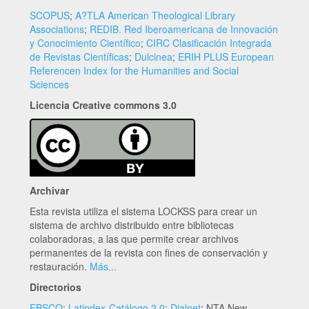
SCOPUS
;
A?TLA American Theological Library
Associations
;
REDIB. Red Iberoamericana de Innovación
y Conocimiento Científico
;
CIRC Clasificación Integrada
de Revistas Científicas
;
Dulcinea
;
ERIH PLUS European
Referencen Index for the Humanities and Social
Sciences
Licencia Creative commons 3.0
Archivar
Esta revista utiliza el sistema LOCKSS para crear un
sistema de archivo distribuido entre bibliotecas
colaboradoras, a las que permite crear archivos
permanentes de la revista con fines de conservación y
restauración.
Más...
Directorios
EBSCO
;
Latindex-Catálogo 2.0
;
Dialnet
; NTA New