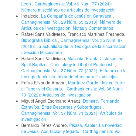
Leon
,
Carthaginensia: Vol. 40 Núm. 77 (2024):
Número misceláneo de artículos de investigación
Indalecio,
La Compañía de Jesús en Caravaca
,
Carthaginensia: Vol. 29 Núm. 55 (2013): Número de
Artículos de Investigación, Notas y Comentarios
Rafael Sanz Valdivieso, Francisco Martínez Fresneda,
Bibliografía Bíblica
,
Carthaginensia: Vol. 35 Núm. 67
(2019): La actualidad de la Teología de la Encarnación
/ Sección Miscelánea
Rafael Sanz Valdivieso,
Macchia, Frank D., Jesus the
Spirit Baptizer: Christology in Lihgt of Pentecost.
,
Carthaginensia: Vol. 37 Núm. 72 (2021): El futuro de la
teología feminista: mirando atrás para ir más lejos.
Felisa Elizondo Aragón,
Martínez Gordo, Jesús, Entre
el Tabor y el Calvario.
,
Carthaginensia: Vol. 38 Núm.
73 (2022): Artículos de investigación
Miguel Ángel Escribano Arráez,
Donaire, Fernando,
Extravíos. Entre Descartes y Subterfugios
,
Carthaginensia: Vol. 37 Núm. 71 (2021): Artículos de
investigación
Bernardo Pérez Andreo,
Pikaza, Xabier, La novedad
de Jesús. Aportación y legado
,
Carthaginensia: Vol.