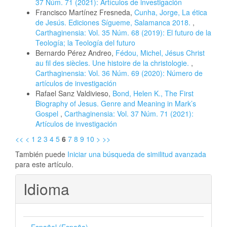
37 Núm. 71 (2021): Artículos de investigación
Francisco Martínez Fresneda,
Cunha, Jorge, La ética
de Jesús. Ediciones Sígueme, Salamanca 2018.
,
Carthaginensia: Vol. 35 Núm. 68 (2019): El futuro de la
Teología; la Teología del futuro
Bernardo Pérez Andreo,
Fédou, Michel, Jésus Christ
au fil des siècles. Une histoire de la christologie.
,
Carthaginensia: Vol. 36 Núm. 69 (2020): Número de
artículos de investigación
Rafael Sanz Valdivieso,
Bond, Helen K., The First
Biography of Jesus. Genre and Meaning in Mark’s
Gospel
,
Carthaginensia: Vol. 37 Núm. 71 (2021):
Artículos de investigación
<<
<
1
2
3
4
5
6
7
8
9
10
>
>>
También puede
Iniciar una búsqueda de similitud avanzada
para este artículo.
Idioma
Español (España)