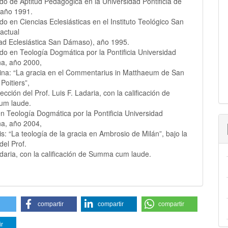
cado de Aptitud Pedagógica en la Universidad Pontificia de
 año 1991.
ado en Ciencias Eclesiásticas en el Instituto Teológico San
actual
ad Eclesiástica San Dámaso), año 1995.
ado en Teología Dogmática por la Pontificia Universidad
na, año 2000,
sina: “La gracia en el Commentarius in Matthaeum de San
 Poitiers”,
rección del Prof. Luis F. Ladaria, con la calificación de
m laude.
en Teología Dogmática por la Pontificia Universidad
na, año 2004,
is: “La teología de la gracia en Ambrosio de Milán”, bajo la
del Prof.
adaria, con la calificación de Summa cum laude.
compartir
compartir
compartir
ir