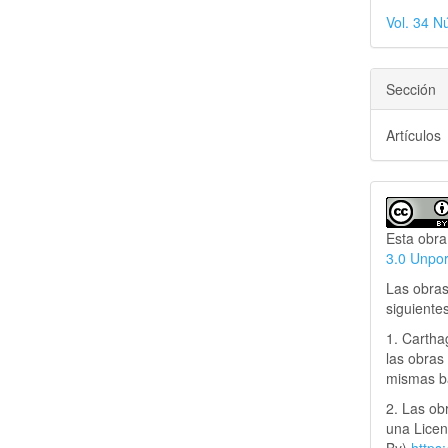
Vol. 34 N
Sección
Artículos
Esta obra
3.0 Unpo
Las obras
siguiente
1. Cartha
las obras 
mismas ba
2. Las obr
una Lice
By)
https