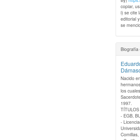
copiar, u
i) se cite
editorial 
se mencio
Biografía 
Eduard
Dámas
Nacido en
hermanos
los cuale
Sacerdote
1997.
TÍTULOS
- EGB, BU
- Licencia
Universid
Comillas,