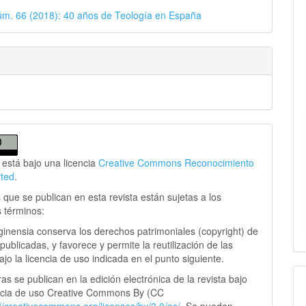
úm. 66 (2018): 40 años de Teología en España
 está bajo una licencia
Creative Commons Reconocimiento
rted
.
 que se publican en esta revista están sujetas a los
s términos:
ginensia conserva los derechos patrimoniales (copyright) de
publicadas, y favorece y permite la reutilización de las
jo la licencia de uso indicada en el punto siguiente.
as se publican en la edición electrónica de la revista bajo
ncia de uso Creative Commons By (CC
://creativecommons.
org/licenses/by/3.0/es/.
Se pueden