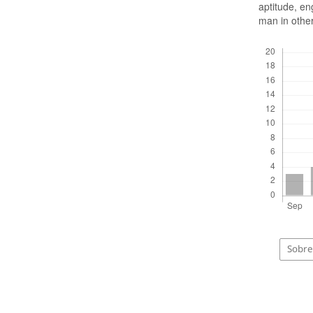
aptitude, en
man in othe
Descargas
Sobre 