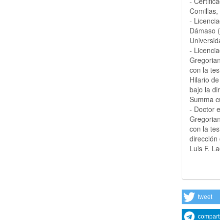
- Certifi
Comillas,
- Licenci
Dámaso (
Universid
- Licenci
Gregoria
con la te
Hilario de
bajo la di
Summa cu
- Doctor 
Gregoria
con la tes
dirección 
Luis F. L
tweet
compart