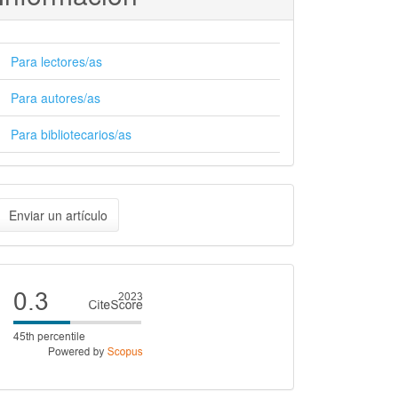
Para lectores/as
Para autores/as
Para bibliotecarios/as
nviar
Enviar un artículo
n
rtículo
Cite
score