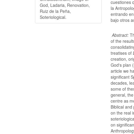
cuestiones 
God, Ladaria, Renovation,
la Antropol
Ruiz de la Peña,
entrando en
Soteriological.
bajo otros a
Abstract:
Th
of the resul
consolidatin
treatises of
creation, or
God's plan 
article we 
significant 
decades, le
some of thes
general, the
centre as m
Biblical and 
on the real 
soteriologic
on significa
Anthropology