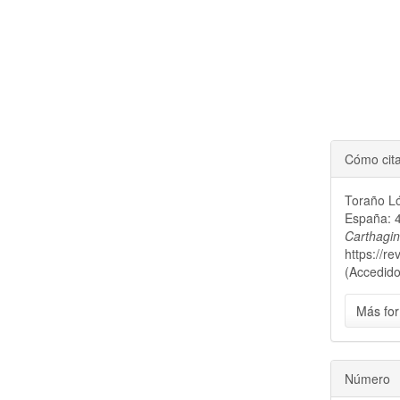
Cómo cit
Toraño Ló
España: 4
Carthagi
https://r
(Accedido
Más for
Número