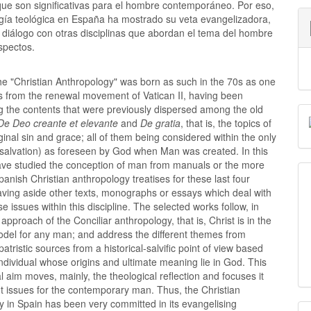
que son significativas para el hombre contemporáneo. Por eso,
ogía teológica en España ha mostrado su veta evangelizadora,
 diálogo con otras disciplinas que abordan el tema del hombre
spectos.
e "Christian Anthropology" was born as such in the 70s as one
ts from the renewal movement of Vatican II, having been
g the contents that were previously dispersed among the old
De Deo creante et elevante
and
De gratia
, that is, the topics of
iginal sin and grace; all of them being considered within the only
(salvation) as foreseen by God when Man was created. In this
have studied the conception of man from manuals or the more
Spanish Christian anthropology treatises for these last four
aving aside other texts, monographs or essays which deal with
e issues within this discipline. The selected works follow, in
 approach of the Conciliar anthropology, that is, Christ is in the
odel for any man; and address the different themes from
patristic sources from a historical-salvific point of view based
individual whose origins and ultimate meaning lie in God. This
al aim moves, mainly, the theological reflection and focuses it
nt issues for the contemporary man. Thus, the Christian
 in Spain has been very committed in its evangelising