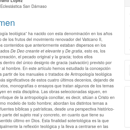
oraño López
 Eclesiástica San Dámaso
men
logía teológica” ha nacido con esta denominación en los años
de los frutos del movimiento renovador del Vaticano II,
los contenidos que anteriormente estaban dispersos en los
atados
De Deo creante et elevante
y
De gratia
, esto es, los
creación, el pecado original y la gracia; todos ellos
E
 dentro del único designio de gracia (salvación) previsto por
r al hombre. En este artículo hemos estudiado la concepción
u
 partir de los manuales o tratados de Antropología teológica
s significativos de estos cuatro últimos decenios, dejando de
a
textos, monografías o ensayos que tratan algunos de los temas
yen en esta disciplina. Las obras seleccionadas siguen, en
enfoque de la antropología conciliar, es decir, sitúan a Cristo en
como modelo de todo hombre; abordan los distintos temas a
s fuentes bíblicas y patrísticas, desde una perspectiva histórico-
ue parte del sujeto real y concreto, en cuanto que tiene su
sentido último en Dios. Esta finalidad soteriológica es la que
palmente la reflexión teológica y la lleva a centrarse en las