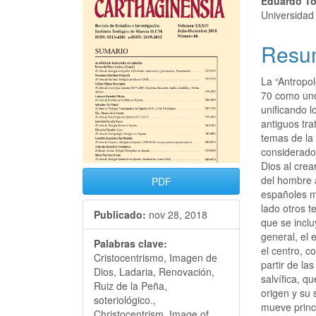
Eduardo T
Universidad
Resu
La “Antropo
70 como uno 
unificando 
antiguos tr
temas de la 
considerados
Dios al crea
del hombre a
PDF
españoles má
lado otros 
Publicado:
nov 28, 2018
que se inclu
general, el 
Palabras clave:
el centro, 
Cristocentrismo, Imagen de
partir de la
Dios, Ladaria, Renovación,
salvífica, q
Ruiz de la Peña,
origen y su 
soteriológico.,
mueve princi
Christocentrism, Image of