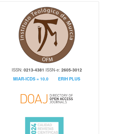
itm
ISSN:
0213-4381
ISSN-e:
2605-3012
MIAR-ICDS = 10.0
ERIH PLUS