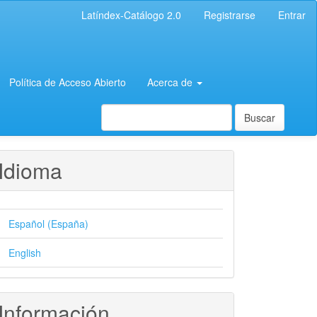
Latíndex-Catálogo 2.0
Registrarse
Entrar
Política de Acceso Abierto
Acerca de
Buscar
Idioma
Español (España)
English
Información