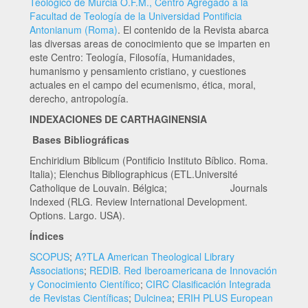
Teológico de Murcia O.F.M., Centro Agregado a la
Facultad de Teología de la Universidad Pontificia
Antonianum (Roma)
. El contenido de la Revista abarca
las diversas areas de conocimiento que se imparten en
este Centro: Teología, Filosofía, Humanidades,
humanismo y pensamiento cristiano, y cuestiones
actuales en el campo del ecumenismo, ética, moral,
derecho, antropología.
INDEXACIONES DE CARTHAGINENSIA
Bases Bibliográficas
Enchiridium Biblicum (Pontificio Instituto Bíblico. Roma.
Italia); Elenchus Bibliographicus (ETL.Université
Catholique de Louvain. Bélgica; Journals
Indexed (RLG. Review International Development.
Options. Largo. USA).
Índices
SCOPUS
;
A?TLA American Theological Library
Associations
;
REDIB. Red Iberoamericana de Innovación
y Conocimiento Científico
;
CIRC Clasificación Integrada
de Revistas Científicas
;
Dulcinea
;
ERIH PLUS European