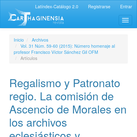
Latíndex-Catálogo 2.0
Registrarse
Entrar
Inicio
Archivos
Vol. 31 Núm. 59-60 (2015): Número homenaje al
profesor Francisco Víctor Sánchez Gil OFM
Artículos
Regalismo y Patronato
regio. La comisión de
Ascencio de Morales en
los archivos
eclesiásticos y