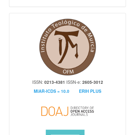
itm
ISSN:
0213-4381
ISSN-e:
2605-3012
MIAR-ICDS = 10.0
ERIH PLUS