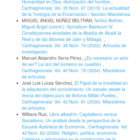
Humanidad en Dios, divinización del hombre
,
Carthaginensia: Vol. 35 Núm. 67 (2019): La actualidad
de la Teología de la Encarnación / Sección Miscelánea
MIGUEL ÁNGEL NÚÑEZ BELTRÁN,
Núñez Beltrán,
Miguel Ángel (coord.): Synodicon Baeticum IV.
Constituciones sinodales de la Abadía de Alcalá la
Real y de las diócesis de Jaén y Málaga.
,
Carthaginensia: Vol. 38 Núm. 74 (2022): Artículos de
investigación
Manuel Alejandro Serra Pérez,
¿Es necesario un acto
de ser? La raíz del tomismo en cuestión
,
Carthaginensia: Vol. 40 Núm. 78 (2024): Miscelánea
de artículos
José Luis Lucas Sánchez,
El Papel de la irrealidad en
la adquisición del conocimiento: Un estudio desde la
teoría del objeto puro de Antonio Millán-Puelles
,
Carthaginensia: Vol. 42 Núm. 81 (2026): Miscelánea
de artículos
Willians Ruiz,
Libre albedrío: Capitalismo versus
Socialismo. Un análisis desde la perspectiva de la
Escuela Austriaca de Economía
,
Carthaginensia: Vol.
42 Núm. 82 (2026): Religión, política, economía.
Católicos y reformados en la construcción de la