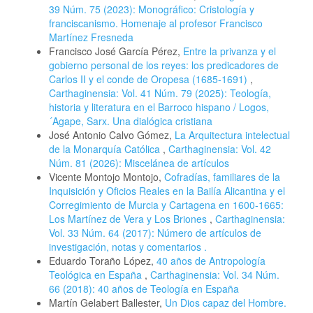
39 Núm. 75 (2023): Monográfico: Cristología y
franciscanismo. Homenaje al profesor Francisco
Martínez Fresneda
Francisco José García Pérez,
Entre la privanza y el
gobierno personal de los reyes: los predicadores de
Carlos II y el conde de Oropesa (1685-1691)
,
Carthaginensia: Vol. 41 Núm. 79 (2025): Teología,
historia y literatura en el Barroco hispano / Logos,
´Agape, Sarx. Una dialógica cristiana
José Antonio Calvo Gómez,
La Arquitectura intelectual
de la Monarquía Católica
,
Carthaginensia: Vol. 42
Núm. 81 (2026): Miscelánea de artículos
Vicente Montojo Montojo,
Cofradías, familiares de la
Inquisición y Oficios Reales en la Bailía Alicantina y el
Corregimiento de Murcia y Cartagena en 1600-1665:
Los Martínez de Vera y Los Briones
,
Carthaginensia:
Vol. 33 Núm. 64 (2017): Número de artículos de
investigación, notas y comentarios .
Eduardo Toraño López,
40 años de Antropología
Teológica en España
,
Carthaginensia: Vol. 34 Núm.
66 (2018): 40 años de Teología en España
Martín Gelabert Ballester,
Un Dios capaz del Hombre.