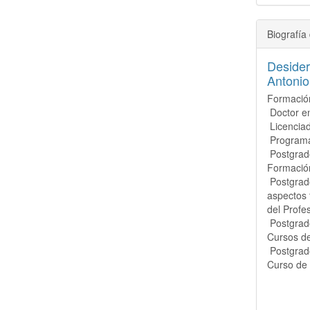
Biografía 
Desider
Antonio
Formació
Doctor 
Licenciad
Programa 
Postgrado
Formació
Postgrado 
aspectos 
del Prof
Postgrado
Cursos d
Postgrado
Curso de