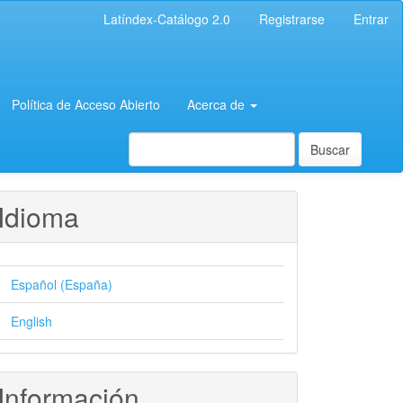
Latíndex-Catálogo 2.0
Registrarse
Entrar
Política de Acceso Abierto
Acerca de
Buscar
Idioma
Español (España)
English
Información