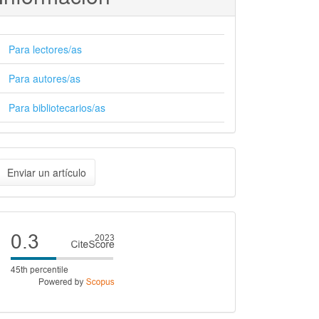
Para lectores/as
Para autores/as
Para bibliotecarios/as
nviar
Enviar un artículo
n
rtículo
Cite
score