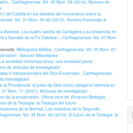
Madre
,
Carthaginensia: Vol. 30 Núm. 58 (2014): Número de
s.
 I de Castilla en los debates del humanismo sobre la
nensia: Vol. 31 Núm. 59-60 (2015): Número homenaje al
 diócesis. Los cuatro santos de Cartagena y su presencia en
ña y Esmalte de la Fe Católica»
,
Carthaginensia: Vol. 37 Núm.
Fresneda,
Bibliografía Bíblica
,
Carthaginensia: Vol. 35 Núm. 67
carnación / Sección Miscelánea
 La sociedad contemporánea, una sociedad plural
,
ro de artículos de investigación
ales e interpersonales del Dios Encarnado
,
Carthaginensia:
de investigación
e la Providencia: el juicio de Dios como categoría histórica en
. 37 Núm. 71 (2021): Artículos de investigación
tivo de la encarnación. Última obra de Vincenzo Battaglia
,
uro de la Teología; la Teología del futuro
mpeones de la libertad. Los maestros de la Segunda
haginensia: Vol. 35 Núm. 68 (2019): El futuro de la Teología; la