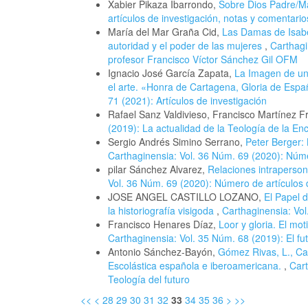
Xabier Pikaza Ibarrondo,
Sobre Dios Padre/
artículos de investigación, notas y comentario
María del Mar Graña Cid,
Las Damas de Isabel
autoridad y el poder de las mujeres
,
Carthagi
profesor Francisco Víctor Sánchez Gil OFM
Ignacio José García Zapata,
La Imagen de una
el arte. «Honra de Cartagena, Gloria de Espa
71 (2021): Artículos de investigación
Rafael Sanz Valdivieso, Francisco Martínez 
(2019): La actualidad de la Teología de la En
Sergio Andrés Simino Serrano,
Peter Berger:
Carthaginensia: Vol. 36 Núm. 69 (2020): Núme
pilar Sánchez Alvarez,
Relaciones intraperson
Vol. 36 Núm. 69 (2020): Número de artículos 
JOSE ANGEL CASTILLO LOZANO,
El Papel d
la historiografía visigoda
,
Carthaginensia: Vol
Francisco Henares Díaz,
Loor y gloria. El mo
Carthaginensia: Vol. 35 Núm. 68 (2019): El fut
Antonio Sánchez-Bayón,
Gómez Rivas, L., Ca
Escolástica española e iberoamericana.
,
Cart
Teología del futuro
<<
<
28
29
30
31
32
33
34
35
36
>
>>