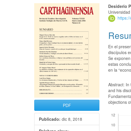
Desiderio P
Universidad
https:
Resu
En el presen
discípulos e
Se exponen 
estas conclu
en la “econ
Abstract: I
and his disc
Fundamental 
objections o
PDF
Descargas
Publicado:
dic 8, 2018
Palabras clave: