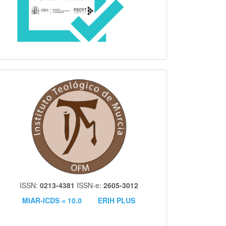
itm
ISSN:
0213-4381
ISSN-e:
2605-3012
MIAR-ICDS = 10.0
ERIH PLUS