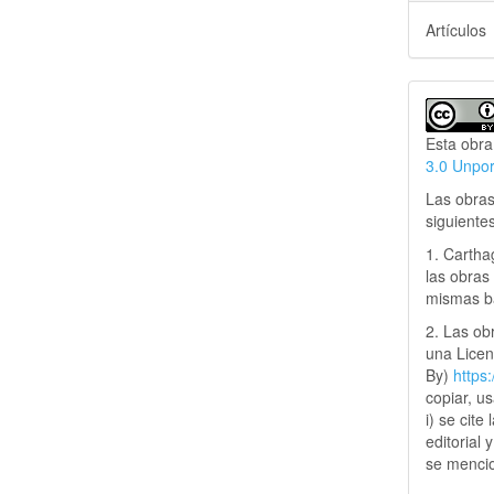
Artículos
Esta obra
3.0 Unpo
Las obras
siguiente
1. Cartha
las obras 
mismas ba
2. Las obr
una Lice
By)
https
copiar, u
i) se cite
editorial 
se mencio