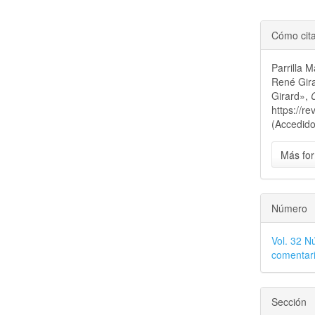
Cómo cit
Parrilla 
René Gira
Girard»,
https://r
(Accedido
Más for
Número
Vol. 32 N
comentari
Sección