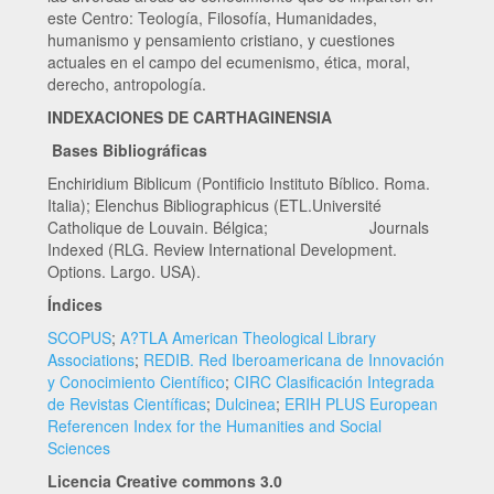
este Centro: Teología, Filosofía, Humanidades,
humanismo y pensamiento cristiano, y cuestiones
actuales en el campo del ecumenismo, ética, moral,
derecho, antropología.
INDEXACIONES DE CARTHAGINENSIA
Bases Bibliográficas
Enchiridium Biblicum (Pontificio Instituto Bíblico. Roma.
Italia); Elenchus Bibliographicus (ETL.Université
Catholique de Louvain. Bélgica; Journals
Indexed (RLG. Review International Development.
Options. Largo. USA).
Índices
SCOPUS
;
A?TLA American Theological Library
Associations
;
REDIB. Red Iberoamericana de Innovación
y Conocimiento Científico
;
CIRC Clasificación Integrada
de Revistas Científicas
;
Dulcinea
;
ERIH PLUS European
Referencen Index for the Humanities and Social
Sciences
Licencia Creative commons 3.0