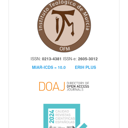
itm
ISSN:
0213-4381
ISSN-e:
2605-3012
MIAR-ICDS = 10.0
ERIH PLUS