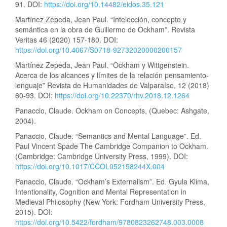
91. DOI:
https://doi.org/10.14482/eidos.35.121
Martínez Zepeda, Jean Paul. “Intelección, concepto y
semántica en la obra de Guillermo de Ockham”. Revista
Veritas 46 (2020) 157-180. DOI:
https://doi.org/10.4067/S0718-92732020000200157
Martínez Zepeda, Jean Paul. “Ockham y Wittgenstein.
Acerca de los alcances y límites de la relación pensamiento-
lenguaje” Revista de Humanidades de Valparaíso, 12 (2018)
60-93. DOI:
https://doi.org/10.22370/rhv.2018.12.1264
Panaccio, Claude. Ockham on Concepts, (Quebec: Ashgate,
2004).
Panaccio, Claude. “Semantics and Mental Language”. Ed.
Paul Vincent Spade The Cambridge Companion to Ockham.
(Cambridge: Cambridge University Press, 1999). DOI:
https://doi.org/10.1017/CCOL052158244X.004
Panaccio, Claude. “Ockham’s Externalism”. Ed. Gyula Klima,
Intentionality, Cognition and Mental Representation in
Medieval Philosophy (New York: Fordham University Press,
2015). DOI:
https://doi.org/10.5422/fordham/9780823262748.003.0008