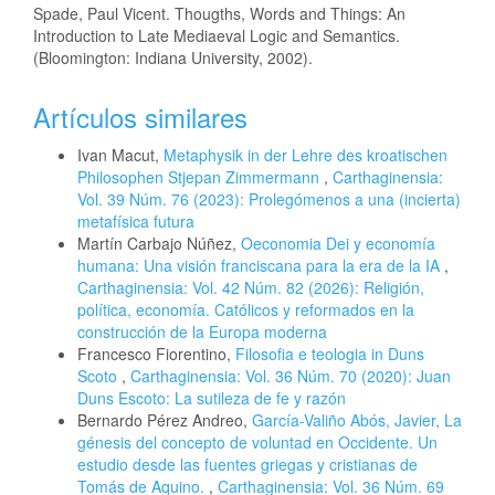
Spade, Paul Vicent. Thougths, Words and Things: An
Introduction to Late Mediaeval Logic and Semantics.
(Bloomington: Indiana University, 2002).
Artículos similares
Ivan Macut,
Metaphysik in der Lehre des kroatischen
Philosophen Stjepan Zimmermann
,
Carthaginensia:
Vol. 39 Núm. 76 (2023): Prolegómenos a una (incierta)
metafísica futura
Martín Carbajo Núñez,
Oeconomia Dei y economía
humana: Una visión franciscana para la era de la IA
,
Carthaginensia: Vol. 42 Núm. 82 (2026): Religión,
política, economía. Católicos y reformados en la
construcción de la Europa moderna
Francesco Fiorentino,
Filosofia e teologia in Duns
Scoto
,
Carthaginensia: Vol. 36 Núm. 70 (2020): Juan
Duns Escoto: La sutileza de fe y razón
Bernardo Pérez Andreo,
García-Valiño Abós, Javier, La
génesis del concepto de voluntad en Occidente. Un
estudio desde las fuentes griegas y cristianas de
Tomás de Aquino.
,
Carthaginensia: Vol. 36 Núm. 69