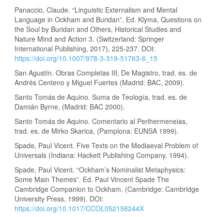
Panaccio, Claude. “Linguistic Externalism and Mental
Language in Ockham and Buridan”, Ed. Klyma, Questions on
the Soul by Buridan and Others, Historical Studies and
Nature Mind and Action 3. (Switzerland: Springer
International Publishing, 2017), 225-237. DOI:
https://doi.org/10.1007/978-3-319-51763-6_15
San Agustín. Obras Completas III, De Magistro, trad. es. de
Andrés Centeno y Miguel Fuertes (Madrid: BAC, 2009).
Santo Tomás de Aquino. Suma de Teología, trad. es. de
Damián Byrne, (Madrid: BAC 2000).
Santo Tomás de Aquino. Comentario al Perihermeneias,
trad. es. de Mirko Skarica, (Pamplona: EUNSA 1999).
Spade, Paul Vicent. Five Texts on the Mediaeval Problem of
Universals (Indiana: Hackett Publishing Company, 1994).
Spade, Paul Vicent. “Ockham’s Nominalist Metaphysics:
Some Main Themes”. Ed. Paul Vincent Spade The
Cambridge Companion to Ockham. (Cambridge: Cambridge
University Press, 1999). DOI:
https://doi.org/10.1017/CCOL052158244X