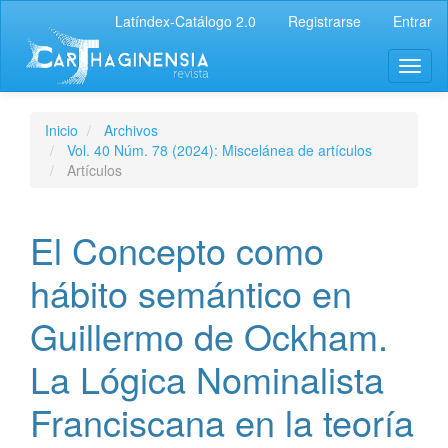
Latíndex-Catálogo 2.0
Registrarse
Entrar
Inicio
Archivos
Vol. 40 Núm. 78 (2024): Miscelánea de artículos
Artículos
El Concepto como
hábito semántico en
Guillermo de Ockham.
La Lógica Nominalista
Franciscana en la teoría