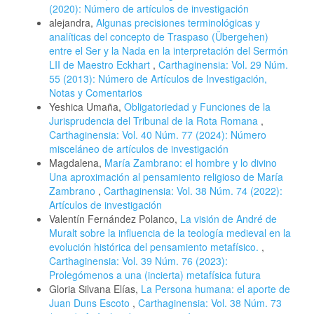
(2020): Número de artículos de investigación
alejandra,
Algunas precisiones terminológicas y
analíticas del concepto de Traspaso (Übergehen)
entre el Ser y la Nada en la interpretación del Sermón
LII de Maestro Eckhart
,
Carthaginensia: Vol. 29 Núm.
55 (2013): Número de Artículos de Investigación,
Notas y Comentarios
Yeshica Umaña,
Obligatoriedad y Funciones de la
Jurisprudencia del Tribunal de la Rota Romana
,
Carthaginensia: Vol. 40 Núm. 77 (2024): Número
misceláneo de artículos de investigación
Magdalena,
María Zambrano: el hombre y lo divino
Una aproximación al pensamiento religioso de María
Zambrano
,
Carthaginensia: Vol. 38 Núm. 74 (2022):
Artículos de investigación
Valentín Fernández Polanco,
La visión de André de
Muralt sobre la influencia de la teología medieval en la
evolución histórica del pensamiento metafísico.
,
Carthaginensia: Vol. 39 Núm. 76 (2023):
Prolegómenos a una (incierta) metafísica futura
Gloria Silvana Elías,
La Persona humana: el aporte de
Juan Duns Escoto
,
Carthaginensia: Vol. 38 Núm. 73