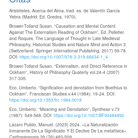
Aristóteles. Acerca del Alma, trad. es. de Valentín García
Yebra (Madrid: Ed. Gredos, 1970).
Brower-Tolland Susan. “Causation and Mental Content:
Against The Externalism Reading of Ockham”, Ed. Pelletier
and Roques, The Language of Thought in Late Medieval
Philosophy, Historical Studies and Nature Mind and Action 3.
(Switzerland: Springer International Publishing, 2017) 59-78.
DOI:
https://doi.org/10.1007/978-3-319-66634-1_4
Brower-Tolland Susan. “Externalism, and Direct Reference in
Ockham”, History of Philosophy Quaterly vol.24-4 (2007)
317-335.
Eco, Umberto. “Signification and denotation from Boethius to
Ockham”, Franciscan Studies v.44 (1984): 19-24. DOI:
https://doi.org/10.1353/frc.1984.0018
Eco, Umberto. “Meaning and Denotation”, Synthese v.73
(1987): 549-568. DOI:
https://doi.org/10.1007/BF00484992
Lázaro Pulido, Manuel. (2023) 2024. «La Naturalización
Inmanente De La Significatio Y El Declive De La metafísica».
Carthaginensia 39 (76):483-509.